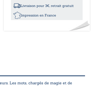
rive
à
Livraison pour 3€, retrait gratuit
l’autre
Impression en France
eurs. Les mots, chargés de magie et de