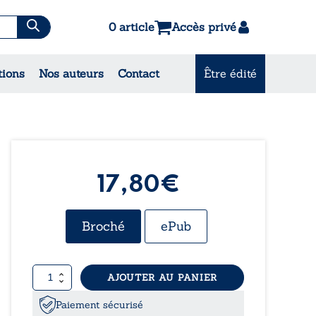
0 article
Accès privé
tions
Nos auteurs
Contact
Être édité
CONSULTEZ NOS
MEILLEURES VENTES
17,80€
Broché
ePub
quantité
AJOUTER AU PANIER
de
D’une
Paiement sécurisé