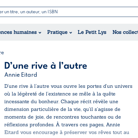
Nouvelles & Contes
Poésie
ance
Jeunesse
ences humaines
Pratique
Le Petit Lys
Nos collec
Théâtre
ique
orique
ional
re
D’une rive à l’autre
Annie Eitard
D’une rive à l’autre
vous ouvre les portes d’un univers
où la légèreté de l’existence se mêle à la quête
incessante du bonheur. Chaque récit révèle une
dimension particulière de la vie, qu’il s’agisse de
moments de joie, de rencontres touchantes ou de
réflexions profondes. À travers ces pages, Annie
Eitard vous encourage à préserver vos rêves tout au