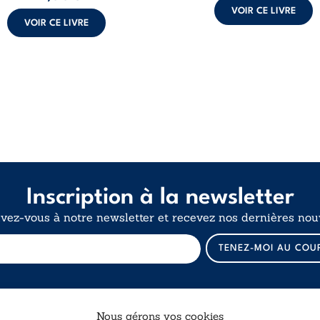
VOIR CE LIVRE
VOIR CE LIVRE
Inscription à la newsletter
ivez-vous à notre newsletter et recevez nos dernières nouv
E
TENEZ-MOI AU COU
-
m
a
i
l
Nous gérons vos cookies