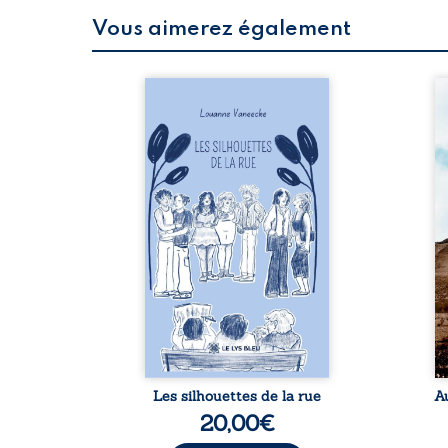
Vous aimerez également
 refus.
Les silhouettes de la rue
Au
d’une
donne la parole à six
ju
. Entre
personnages ordinaires,
té
on ne
traversés par des pensées,
pa
amours
des émotions et des silences
Mb
 corps
qui pourraient appartenir à
Ma
s liens
chacun de nous. À travers
dé
uvrage
leurs parcours, ce roman
h
eux qui
invite à porter un regard
l’i
p vrai,
différent sur celles et ceux
vo
est une
qui nous entourent, à deviner
qu
ue nue.
ce qui se cache derrière les
br
me. Une
apparences et à s’ouvrir au
arb
ce pour
fourmillement sensible de
sa
...
notre ...
Les silhouettes de la rue
A
20,00
€