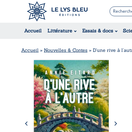
Romans
Contemporain
Rom
Accueil
Littérature
Essais & docs
Sci
Suspense / Thriller / Policier
Érot
Fantastique
Hist
Science-fiction
Rég
Accueil
»
Nouvelles & Contes
»
D’une rive à l’aut