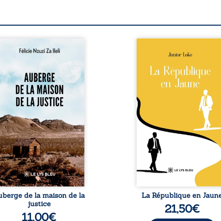
berge de la maison de la
En République Fédérale
stice est un récit-
Congo, la naissance
moignage consacré au
jumeaux de races différe
rcours exemplaire de
bouleverse l’ordre établ
ala Zi Nkuaku Lema Félix.
Senior est Noir et Junior
gistrat intègre, fervent
Blanc, bien que nés d
fenseur des droits
couple de Noirs. Très vi
umains et de
l’événement attire les mé
ndépendance judiciaire, il
internationaux et transf
it sa carrière de trente-
le bébé blanc en une fig
atre ans brutalement
emblématique sacr
isée par une révocation
investie, selon certains, d
itraire en 2009, plongeant
mission salvatri
 vie dans un chaos
Cependant, sous couvert de
matériel et moral. À ...
uberge de la maison de la
La République en Jaun
justice
21,50
€
11,00
€