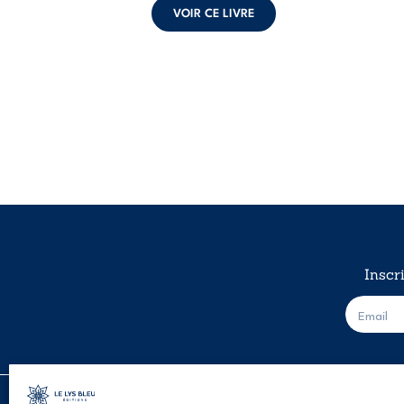
VOIR CE LIVRE
Inscr
E
-
m
a
i
l