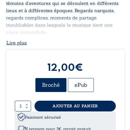
témoins d’aventures qui se déroulent en différents
lieux et à différentes époques. Regards narquois,
regards complices, moments de partage
inoubliables dans lesquels la musique tient une
place primordiale…
Lire plus
12,00€
Broché
ePub
quantité
AJOUTER AU PANIER
de
C’est
Paiement sécurisé
dans
nos
Livraison pour 3€, retrait gratuit