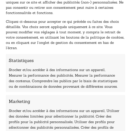
uniques sur ce site et afficher des publicités (non-) personnalisées. Ne
dernières nouvelles.
pas consentir ou retirer son consentement peut nuire à certaines
E
E
fonctionnalités et fonctions.
-
-
Cliquez ci-dessous pour accepter ce qui précède ou faites des choix
m
m
détaillés. Vos choix seront appliqués uniquement à ce site. Vous
a
a
pouvez modifier vos réglages à tout moment, y compris le retrait de
TENEZ-MOI AU COURANT !
i
i
votre consentement, en utilisant les boutons de la politique de cookies,
l
l
ou en cliquant sur l’onglet de gestion du consentement en bas de
*
E
l’écran.
-
m
Statistiques
a
i
Stocker et/ou accéder à des informations sur un appareil,
l
Mesurer la performance des publicités, Mesurer la performance
*
des contenus, Comprendre les publics par le biais de statistiques
40, rue du Louvre 75001 Paris
ou de combinaisons de données provenant de différentes sources.
01 76 50 38 88
Marketing
Horaires du standard
De mardi à vendredi :
Stocker et/ou accéder à des informations sur un appareil, Utiliser
des données limitées pour sélectionner la publicité, Créer des
9h - 12h et 13h30 - 16h30
profils pour la publicité personnalisée, Utiliser des profils pour
Lundi, samedi et dimanche : fermé
sélectionner des publicités personnalisées, Créer des profils de