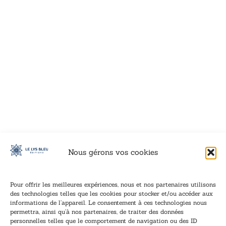
VOIR CE LIVRE
VOIR CE LIVRE
VOIR CE LIVRE
VOIR CE LIVRE
VOIR CE LIVRE
VOIR CE LIVRE
VOIR CE LIVRE
VOIR CE LIVRE
VOIR CE LIVRE
VOIR CE LIVRE
VOIR CE LIVRE
VOIR CE LIVRE
VOIR CE LIVRE
VOIR CE LIVRE
VOIR CE LIVRE
VOIR CE LIVRE
VOIR CE LIVRE
VOIR CE LIVRE
VOIR CE LIVRE
VOIR CE LIVRE
VOIR CE LIVRE
VOIR CE LIVRE
VOIR CE LIVRE
VOIR CE LIVRE
VOIR CE LIVRE
VOIR CE LIVRE
VOIR CE LIVRE
VOIR CE LIVRE
VOIR CE LIVRE
VOIR CE LIVRE
VOIR CE LIVRE
VOIR CE LIVRE
VOIR CE LIVRE
VOIR CE LIVRE
Nous gérons vos cookies
Pour offrir les meilleures expériences, nous et nos partenaires utilisons
des technologies telles que les cookies pour stocker et/ou accéder aux
informations de l’appareil. Le consentement à ces technologies nous
Inscription à la newsletter
permettra, ainsi qu’à nos partenaires, de traiter des données
Inscrivez-vous à notre newsletter et recevez nos
personnelles telles que le comportement de navigation ou des ID