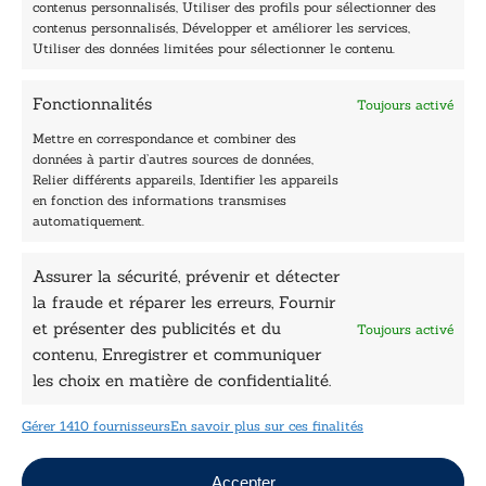
Navigation
contenus personnalisés, Utiliser des profils pour sélectionner des
contenus personnalisés, Développer et améliorer les services,
Accueil
Utiliser des données limitées pour sélectionner le contenu.
Être édité
Contactez-nous
Fonctionnalités
Toujours activé
Les Plumes du Lys Bleu
Prix sciences humaines et sociales
Mettre en correspondance et combiner des
Nos collections
données à partir d’autres sources de données,
Nos auteurs
Relier différents appareils, Identifier les appareils
Catalogue
en fonction des informations transmises
automatiquement.
Littérature
Essai & docs
Assurer la sécurité, prévenir et détecter
Sciences humaines
la fraude et réparer les erreurs, Fournir
Pratique
Le Petit Lys
et présenter des publicités et du
Toujours activé
Données légales
contenu, Enregistrer et communiquer
les choix en matière de confidentialité.
Conditions Générales de vente
Déclaration de confidentialité
Gérer 1410 fournisseurs
En savoir plus sur ces finalités
Politique de cookies
Mentions légales
Jeux concours
Accepter