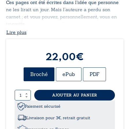
Ces pages ont été écrites dans l’idée que personne
ne les lirait un jour. Mais l’auteure a perdu son
carnet ; et vous pouvez, personnellement, vous en
impartir.
Lire plus
22,00€
Broché
ePub
PDF
quantité
AJOUTER AU PANIER
de
Journal
Paiement sécurisé
impersonnel
Livraison pour 3€, retrait gratuit