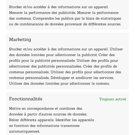
a
Stocker et/ou accéder à des informations sur un appareil,
i
Mesurer la performance des publicités, Mesurer la performance
l
des contenus, Comprendre les publics par le biais de statistiques
40, rue du Louvre 75001 Paris
ou de combinaisons de données provenant de différentes sources.
01 76 50 38 88
Marketing
Horaires du standard
De mardi à vendredi :
Stocker et/ou accéder à des informations sur un appareil, Utiliser
des données limitées pour sélectionner la publicité, Créer des
9h - 12h et 13h30 - 16h30
profils pour la publicité personnalisée, Utiliser des profils pour
Lundi, samedi et dimanche : fermé
sélectionner des publicités personnalisées, Créer des profils de
Navigation
contenus personnalisés, Utiliser des profils pour sélectionner des
contenus personnalisés, Développer et améliorer les services,
Accueil
Utiliser des données limitées pour sélectionner le contenu.
Être édité
Contactez-nous
Fonctionnalités
Toujours activé
Les Plumes du Lys Bleu
Prix sciences humaines et sociales
Mettre en correspondance et combiner des
Nos collections
données à partir d’autres sources de données,
Nos auteurs
Relier différents appareils, Identifier les appareils
Catalogue
en fonction des informations transmises
automatiquement.