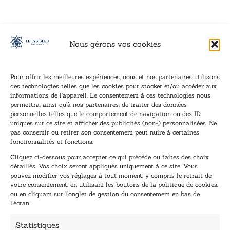
Nous gérons vos cookies
Pour offrir les meilleures expériences, nous et nos partenaires utilisons
des technologies telles que les cookies pour stocker et/ou accéder aux
informations de l’appareil. Le consentement à ces technologies nous
Inscription à la newsletter
permettra, ainsi qu’à nos partenaires, de traiter des données
Inscrivez-vous à notre newsletter et recevez nos
personnelles telles que le comportement de navigation ou des ID
uniques sur ce site et afficher des publicités (non-) personnalisées. Ne
dernières nouvelles.
pas consentir ou retirer son consentement peut nuire à certaines
E
E
fonctionnalités et fonctions.
-
-
Cliquez ci-dessous pour accepter ce qui précède ou faites des choix
m
m
détaillés. Vos choix seront appliqués uniquement à ce site. Vous
a
a
pouvez modifier vos réglages à tout moment, y compris le retrait de
TENEZ-MOI AU COURANT !
i
i
votre consentement, en utilisant les boutons de la politique de cookies,
l
l
ou en cliquant sur l’onglet de gestion du consentement en bas de
*
*
l’écran.
E
-
Statistiques
m