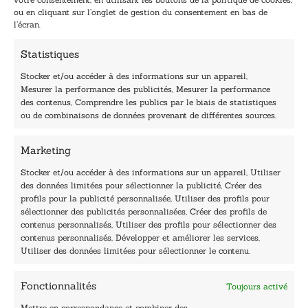
l
l
ou en cliquant sur l’onglet de gestion du consentement en bas de
*
E
l’écran.
-
m
Statistiques
a
i
Stocker et/ou accéder à des informations sur un appareil,
l
Mesurer la performance des publicités, Mesurer la performance
*
des contenus, Comprendre les publics par le biais de statistiques
40, rue du Louvre 75001 Paris
ou de combinaisons de données provenant de différentes sources.
01 76 50 38 88
Marketing
Horaires du standard
De mardi à vendredi :
Stocker et/ou accéder à des informations sur un appareil, Utiliser
des données limitées pour sélectionner la publicité, Créer des
9h - 12h et 13h30 - 16h30
profils pour la publicité personnalisée, Utiliser des profils pour
Lundi, samedi et dimanche : fermé
sélectionner des publicités personnalisées, Créer des profils de
Navigation
contenus personnalisés, Utiliser des profils pour sélectionner des
contenus personnalisés, Développer et améliorer les services,
Accueil
Utiliser des données limitées pour sélectionner le contenu.
Être édité
Contactez-nous
Fonctionnalités
Toujours activé
Les Plumes du Lys Bleu
Prix sciences humaines et sociales
Mettre en correspondance et combiner des