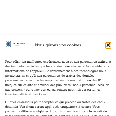
VOIR CE LIVRE
VOIR CE LIVRE
VOIR CE LIVRE
VOIR CE LIVRE
VOIR CE LIVRE
VOIR CE LIVRE
VOIR CE LIVRE
VOIR CE LIVRE
VOIR CE LIVRE
VOIR CE LIVRE
VOIR CE LIVRE
VOIR CE LIVRE
VOIR CE LIVRE
VOIR CE LIVRE
VOIR CE LIVRE
VOIR CE LIVRE
VOIR CE LIVRE
VOIR CE LIVRE
VOIR CE LIVRE
VOIR CE LIVRE
VOIR CE LIVRE
VOIR CE LIVRE
VOIR CE LIVRE
VOIR CE LIVRE
VOIR CE LIVRE
VOIR CE LIVRE
VOIR CE LIVRE
VOIR CE LIVRE
VOIR CE LIVRE
VOIR CE LIVRE
VOIR CE LIVRE
VOIR CE LIVRE
Nous gérons vos cookies
Pour offrir les meilleures expériences, nous et nos partenaires utilisons
des technologies telles que les cookies pour stocker et/ou accéder aux
informations de l’appareil. Le consentement à ces technologies nous
Inscription à la newsletter
permettra, ainsi qu’à nos partenaires, de traiter des données
Inscrivez-vous à notre newsletter et recevez nos
personnelles telles que le comportement de navigation ou des ID
uniques sur ce site et afficher des publicités (non-) personnalisées. Ne
dernières nouvelles.
pas consentir ou retirer son consentement peut nuire à certaines
E
E
fonctionnalités et fonctions.
-
-
Cliquez ci-dessous pour accepter ce qui précède ou faites des choix
m
m
détaillés. Vos choix seront appliqués uniquement à ce site. Vous
a
a
pouvez modifier vos réglages à tout moment, y compris le retrait de
TENEZ-MOI AU COURANT !
i
i
votre consentement, en utilisant les boutons de la politique de cookies,