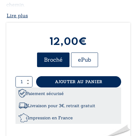
chemin.
Lire plus
12,00€
Broché
ePub
quantité
AJOUTER AU PANIER
de
Corona
Paiement sécurisé
mon
amour
Livraison pour 3€, retrait gratuit
Impression en France