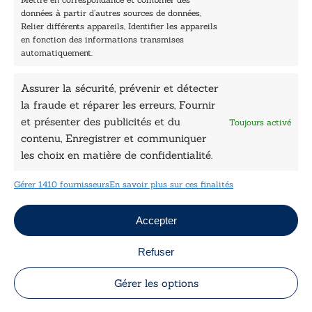
Nos collections
données à partir d’autres sources de données,
Nos auteurs
Relier différents appareils, Identifier les appareils
Catalogue
en fonction des informations transmises
automatiquement.
Littérature
Essai & docs
Assurer la sécurité, prévenir et détecter
Sciences humaines
la fraude et réparer les erreurs, Fournir
Pratique
Le Petit Lys
et présenter des publicités et du
Toujours activé
Données légales
contenu, Enregistrer et communiquer
les choix en matière de confidentialité.
Conditions Générales de vente
Déclaration de confidentialité
Gérer 1410 fournisseurs
En savoir plus sur ces finalités
Politique de cookies
Mentions légales
Jeux concours
Accepter
Refuser
Copyright © 2026 Le Lys Bleu Éditions tous droits
réservés
Gérer les options