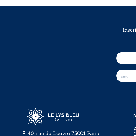
Inscr
E
-
m
a
i
l
*
A
40, rue du Louvre 75001 Paris
Ê