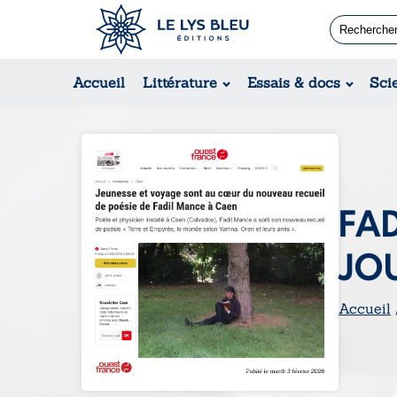
Romans
Contemporain
Accueil
Littérature
Essais & docs
Sci
Suspense / Thriller / Policier
Fantastique
Science-fiction
FA
JO
Accueil