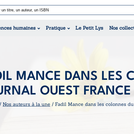
Nouvell
Poésie
Romance
Jeunesse
ences humaines
Pratique
Le Petit Lys
Nos collec
Théâtre
Érotique
Historique
Régional
DIL MANCE DANS LES 
URNAL OUEST FRANCE
/
Nos auteurs à la une
/ Fadil Mance dans les colonnes du