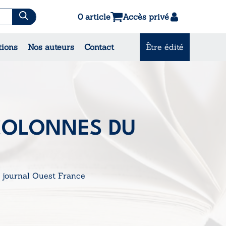
0 article
Accès privé
es & Contes
tions
Nos auteurs
Contact
Être édité
CONSULTEZ NOS MEILLEURES
VENTES
COLONNES DU
 journal Ouest France