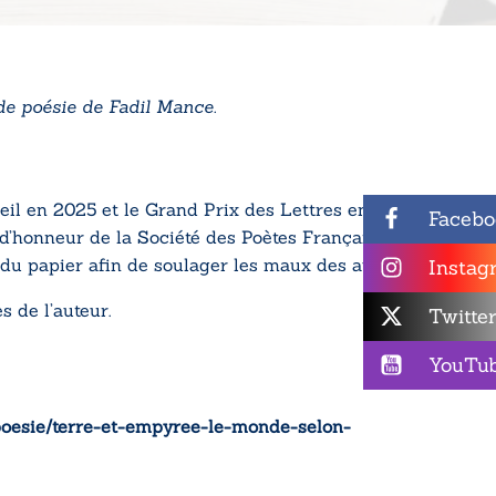
de poésie de Fadil Mance.
il en 2025 et le Grand Prix des Lettres en
Facebo
d’honneur de la Société des Poètes Français.
 du papier afin de soulager les maux des autres.
Instag
s de l’auteur.
Twitte
YouTu
/poesie/terre-et-empyree-le-monde-selon-