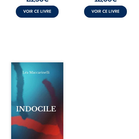
VOIR CE LIVRE
VOIR CE LIVRE
Quatre parties.
Quatre refus.
Quatre visages
d’une existence en
friction. Entre les
silences qu’on ne
déchiffre pas, les
amours qu’on
dérange, les corps
qu’on administre
et les liens qu’on
sabote, cet
ouvrage parle à
celles et ceux qui