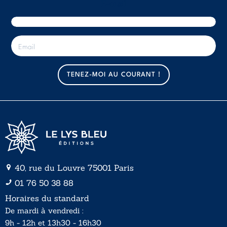
E-mail
E
-
m
a
TENEZ-MOI AU COURANT !
i
l
*
40, rue du Louvre 75001 Paris
01 76 50 38 88
Horaires du standard
De mardi à vendredi :
9h - 12h et 13h30 - 16h30