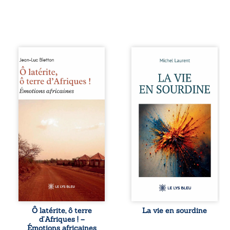
Ô latérite, ô terre
Nina et Pierre se
d’Afriques ! est un
sont rencontrés
hommage
très jeunes,
poétique et
presque par
authentique aux
hasard, et se sont
paysages, aux
aimés simplement,
rencontres et aux
persuadés que la
émotions brutes
présence de
d’un continent en
l’autre suffirait. Ils
reconstruction,
mènent une
entre traditions et
existence
modernité. Des
modeste, rythmée
souvenirs intimes
par le travail, la
– la pluie à
fatigue et les
Namoungou, le
silences. La mort
baobab de
de la mère de
Zagtouli – aux
Nina, chez qui ils
portraits
vivent, fragilise un
Ô latérite, ô terre
La vie en sourdine
marquants –
équilibre déjà
d’Afriques ! –
Thomas Sankara,
précaire. Puis
Émotions africaines