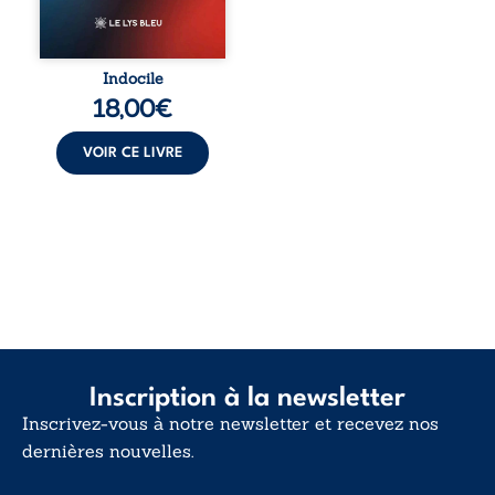
vivent trop fort,
trop vrai, trop tôt.
Indocile est une
traversée. Une
Indocile
langue nue. Une
18,00
€
insurrection
calme. Une
déclaration
VOIR CE LIVRE
d’existence pour ...
Inscription à la newsletter
Inscrivez-vous à notre newsletter et recevez nos
dernières nouvelles.