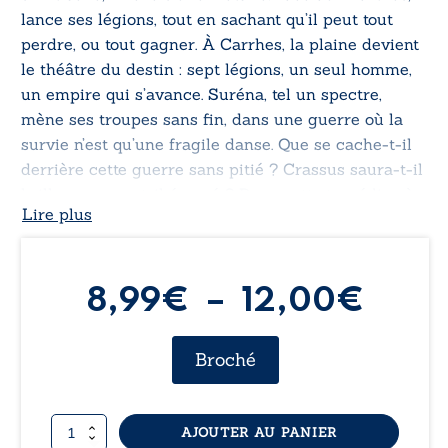
lance ses légions, tout en sachant qu’il peut tout
perdre, ou tout gagner. À Carrhes, la plaine devient
le théâtre du destin : sept légions, un seul homme,
un empire qui s’avance. Suréna, tel un spectre,
mène ses troupes sans fin, dans une guerre où la
survie n’est qu’une fragile danse. Que se cache-t-il
derrière cette guerre sans pitié ? Crassus saura-t-il
briller, ou sera-t-il écrasé ? Dans cette tragédie où
Lire plus
l’honneur se mêle à la trahison, chaque mouvement
pourrait sceller la fin de la raison.
Plag
8,99
€
–
12,00
€
de
Broché
prix :
quantité
AJOUTER AU PANIER
8,99