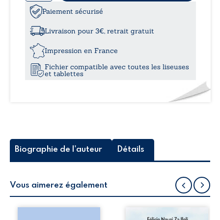
de
Les
Paiement sécurisé
à
cavaliers
Livraison pour 3€, retrait gratuit
12,0
Impression en France
Fichier compatible avec toutes les liseuses
et tablettes
Biographie de l'auteur
Détails
Vous aimerez également
Les silhouettes de
Auberge de la