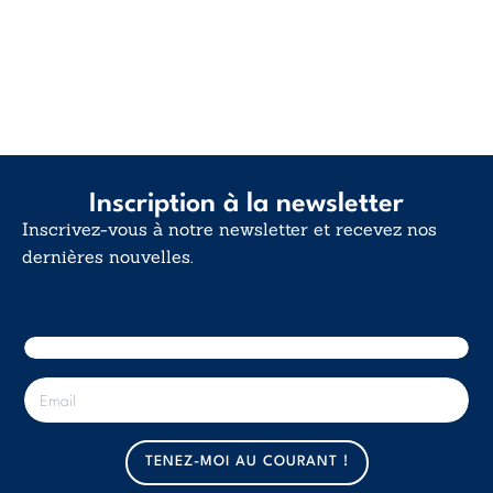
Inscription à la newsletter
Inscrivez-vous à notre newsletter et recevez nos
dernières nouvelles.
E-mail
E
-
m
a
TENEZ-MOI AU COURANT !
i
l