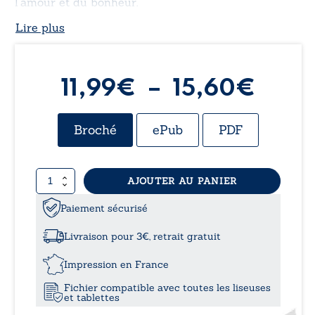
l’amour et du bonheur.
Lire plus
Plag
11,99
€
–
15,60
€
de
Broché
ePub
PDF
prix :
quantité
AJOUTER AU PANIER
11,9
de
Une
Paiement sécurisé
à
vie
de
Livraison pour 3€, retrait gratuit
compromis
15,6
Impression en France
Fichier compatible avec toutes les liseuses
et tablettes