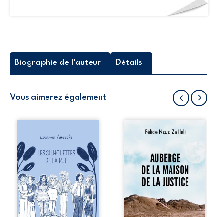
Biographie de l'auteur
Détails
Vous aimerez également
Les silhouettes de
Auberge de la
la rue donne la
maison de la
parole à six
justice est un
personnages
récit-témoignage
ordinaires,
consacré au
traversés par des
parcours
pensées, des
exemplaire de
émotions et des
Mbala Zi Nkuaku
silences qui
Lema Félix.
pourraient
Magistrat intègre,
appartenir à
fervent défenseur