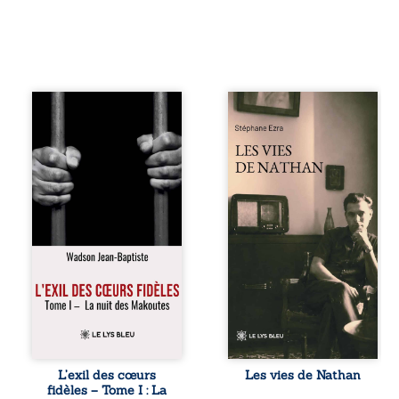
« Une nuit suffit
Les vies de
parfois pour briser
Nathan est un
une famille… mais
recueil de poésie
certaines fidélités
né en trois jours,
traversent les
au printemps
années. » Haïti,
2026. Pour la
sous la dictature
première fois,
des Duvalier. La
Stéphane Ezra,
peur s’étend
médium, a pu
jusque dans les
communiquer
villages les plus
avec son père,
reculés. À Bainet,
disparu depuis
Jean-Joël Joli
plus de vingt ans
mène une
et qu’il n’a jamais
existence paisible
connu. De ce
avec sa famille.
dialogue par-delà
Chef de section
la mort naissent
respecté, il refuse
des poèmes qui
L’exil des cœurs
Les vies de Nathan
pourtant de
retracent une vie
fidèles – Tome I : La
fermer les yeux
marquée par la