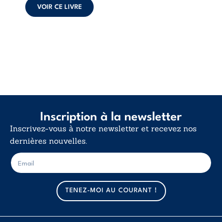
déclaration
VOIR CE LIVRE
d’existence pour ...
Inscription à la newsletter
Inscrivez-vous à notre newsletter et recevez nos
dernières nouvelles.
E
E
-
-
m
m
a
a
TENEZ-MOI AU COURANT !
i
i
l
l
*