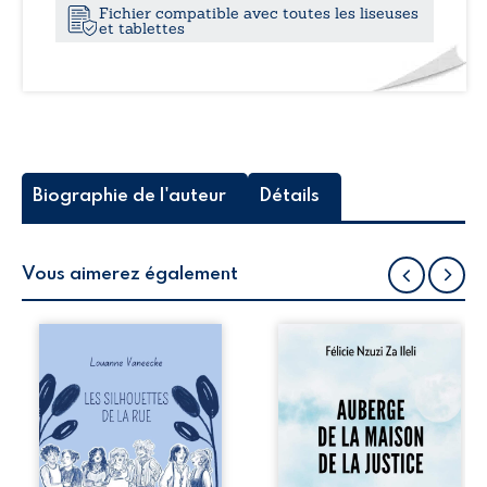
Fichier compatible avec toutes les liseuses
et tablettes
Biographie de l'auteur
Détails
Vous aimerez également
Les silhouettes de
Auberge de la
la rue donne la
maison de la
parole à six
justice est un
personnages
récit-témoignage
ordinaires,
consacré au
traversés par des
parcours
pensées, des
exemplaire de
émotions et des
Mbala Zi Nkuaku