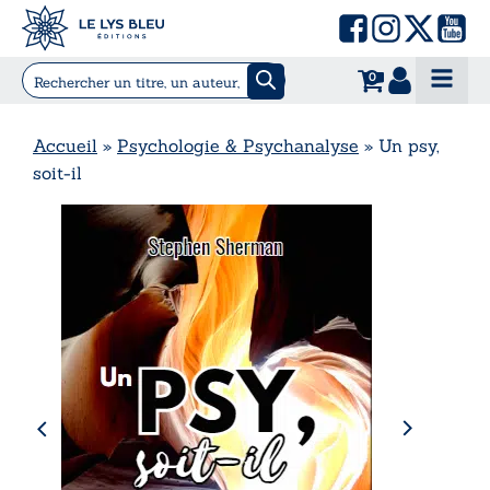
0
Accueil
»
Psychologie & Psychanalyse
»
Un psy,
soit-il