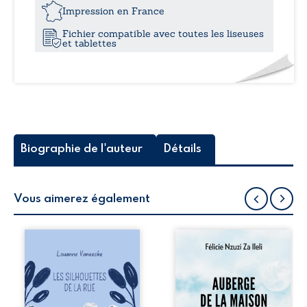
21,7
Un
Impression en France
rêve,
Fichier compatible avec toutes les liseuses
vrai
et tablettes
ou
faux
?
Biographie de l'auteur
Détails
Vous aimerez également
Les silhouettes de
Auberge de la
la rue donne la
maison de la
parole à six
justice est un
personnages
récit-témoignage
ordinaires,
consacré au
traversés par des
parcours