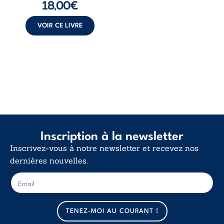
18,00
€
insurrection
calme. Une
déclaration
VOIR CE LIVRE
d’existence pour ...
Inscription à la newsletter
Inscrivez-vous à notre newsletter et recevez nos
dernières nouvelles.
E
E
-
-
m
m
a
a
TENEZ-MOI AU COURANT !
i
i
l