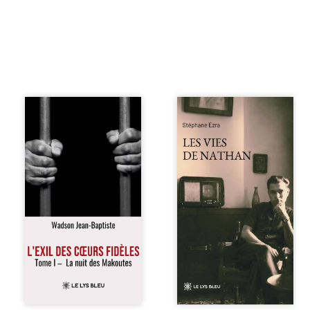
« Une nuit suffit
Les vies de
parfois pour briser
Nathan est un
une famille… mais
recueil de poésie
certaines fidélités
né en trois jours,
traversent les
au printemps
années. » Haïti,
2026. Pour la
sous la dictature
première fois,
des Duvalier. La
Stéphane Ezra,
peur s’étend
médium, a pu
jusque dans les
communiquer
villages les plus
avec son père,
reculés. À Bainet,
disparu depuis
Jean-Joël Joli
plus de vingt ans
mène une
et qu’il n’a jamais
existence paisible
connu. De ce
avec sa famille.
dialogue par-delà
Chef de section
la mort naissent