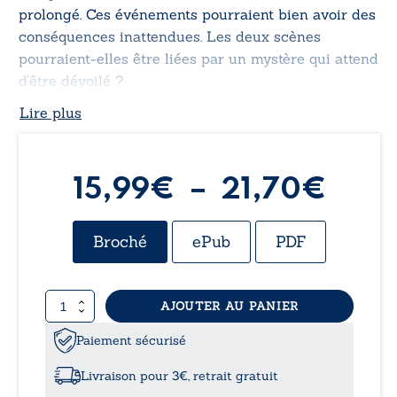
prolongé. Ces événements pourraient bien avoir des
conséquences inattendues. Les deux scènes
pourraient-elles être liées par un mystère qui attend
d’être dévoilé ?
Lire plus
Plag
15,99
€
–
21,70
€
de
Broché
ePub
PDF
prix 
quantité
AJOUTER AU PANIER
15,9
de
Une
Paiement sécurisé
à
histoire
II
Livraison pour 3€, retrait gratuit
-