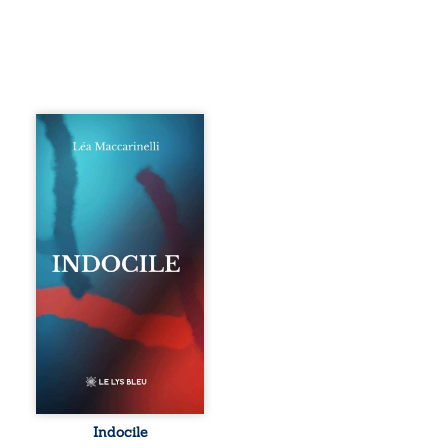
Quatre parties.
Quatre refus.
Quatre visages
d’une existence en
friction. Entre les
silences qu’on ne
déchiffre pas, les
amours qu’on
dérange, les corps
qu’on administre
et les liens qu’on
sabote, cet
ouvrage parle à
celles et ceux qui
vivent trop fort,
trop vrai, trop tôt.
Indocile est une
traversée. Une
Indocile
langue nue. Une