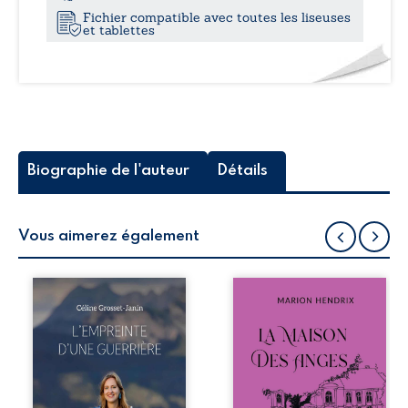
Fichier compatible avec toutes les liseuses
et tablettes
Biographie de l'auteur
Détails
Vous aimerez également
Que reste-t-il de
Nous sommes en
l’enfance lorsque
1979, soit 15 ans
la maladie impose
après le décès du
ses propres règles
patriarche
? L’empreinte
Anatole-Eustache.
d’une guerrière
La famille devra
livre, sans détour,
affronter non
le récit d’un
seulement un