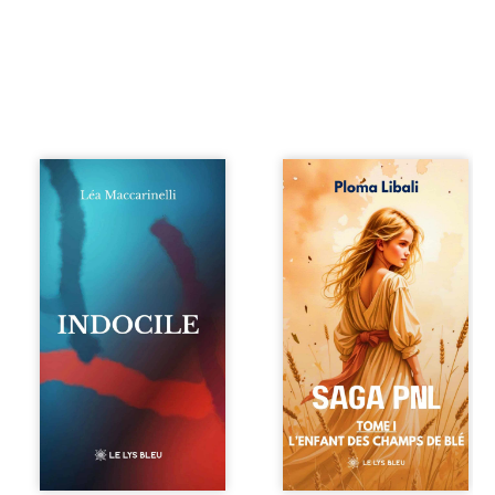
Quatre parties.
Autrefois, les
Quatre refus.
champs d’Atlantis
Quatre visages
vibraient sous le
d’une existence en
vent et les enfants
friction. Entre les
couraient dans les
silences qu’on ne
blés. Puis la
déchiffre pas, les
couronne plia le
amours qu’on
genou, livrant son
dérange, les corps
peuple à l’ombre
qu’on administre
d’Ivorny. À Atove,
et les liens qu’on
Luwel aurait pu
sabote, cet
disparaître dans
ouvrage parle à
les ruines de son
celles et ceux qui
destin ; pourtant,
vivent trop fort,
sous les pierres
trop vrai, trop tôt.
d’un temple
Indocile est une
oublié, des