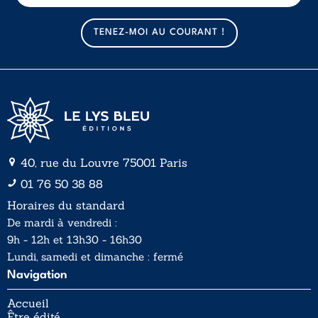
m
m
a
a
TENEZ-MOI AU COURANT !
i
i
l
l
*
40, rue du Louvre 75001 Paris
01 76 50 38 88
Horaires du standard
De mardi à vendredi :
9h - 12h et 13h30 - 16h30
Lundi, samedi et dimanche : fermé
Navigation
Accueil
Être édité