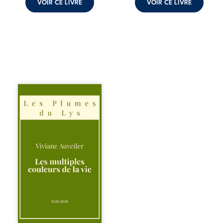
VOIR CE LIVRE
VOIR CE LIVRE
Trois récits, trois
existences saisies
à l’instant où tout
bascule. Une
amitié meurtrie
cherche
l’apaisement, un
couple vacillant
recouvre
l’espérance, tandis
qu’une femme
interroge les faux
éclats des fêtes
pour en retrouver
le sens profond.
Entre souvenirs,