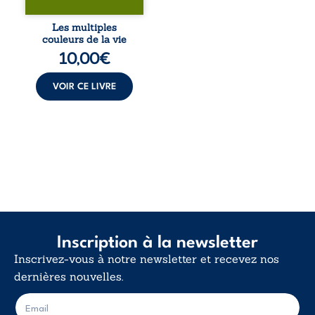
blessures et
désillusions, Les
Les multiples
multiples couleurs
couleurs de la vie
de la vie explore la
10,00
€
force des liens, le
poids des non-dits
et la ...
VOIR CE LIVRE
Inscription à la newsletter
Inscrivez-vous à notre newsletter et recevez nos
dernières nouvelles.
E
E
-
-