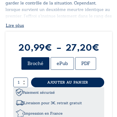
garder le contrôle de la situation. Cependant,
lorsque survient un deuxième meurtre identique au
premier, l’effroi s’insinue lentement dans le rang des
paroissiens.
Lire plus
Pla
20,99
€
–
27,20
€
de
Broché
ePub
PDF
prix
quantité
AJOUTER AU PANIER
20,
de
Meurtre
Paiement sécurisé
à
à
l’église
Livraison pour 3€, retrait gratuit
27,
Impression en France