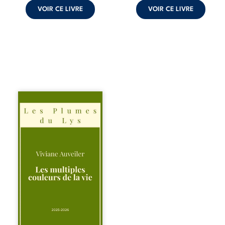
peuvent ...
VOIR CE LIVRE
VOIR CE LIVRE
Trois récits, trois
existences saisies
à l’instant où tout
bascule. Une
amitié meurtrie
cherche
l’apaisement, un
couple vacillant
recouvre
l’espérance, tandis
qu’une femme
interroge les faux
éclats des fêtes
pour en retrouver
le sens profond.