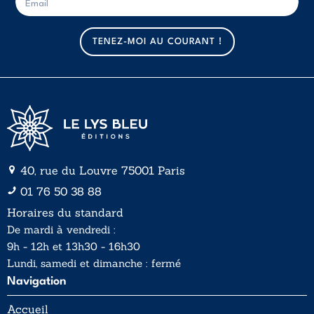
-
-
m
m
a
a
TENEZ-MOI AU COURANT !
i
i
l
l
*
40, rue du Louvre 75001 Paris
01 76 50 38 88
Horaires du standard
De mardi à vendredi :
9h - 12h et 13h30 - 16h30
Lundi, samedi et dimanche : fermé
Navigation
Accueil