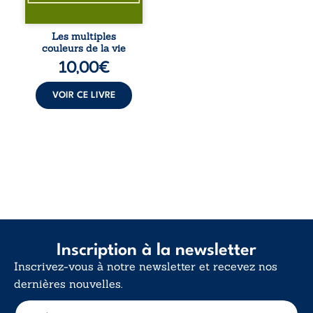
Entre souvenirs,
blessures et
désillusions, Les
Les multiples
multiples couleurs
couleurs de la vie
de la vie explore la
10,00
€
force des liens, le
poids des non-dits
et la ...
VOIR CE LIVRE
Inscription à la newsletter
Inscrivez-vous à notre newsletter et recevez nos
dernières nouvelles.
E
E