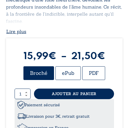
profondeurs insondables de l’âme humaine. Ce récit,
à la frontière de l’indicible, interpelle autant qu’il
fascine.
Lire plus
Plag
15,99
€
–
21,50
€
de
Broché
ePub
PDF
prix 
quantité
AJOUTER AU PANIER
15,9
de
Une
Paiement sécurisé
à
ombre
au
Livraison pour 3€, retrait gratuit
crépuscule
21,5
Impression en France