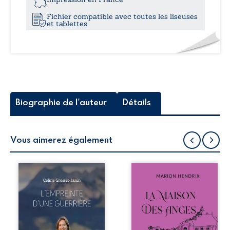
Fichier compatible avec toutes les liseuses
et tablettes
Biographie de l'auteur
Détails
Vous aimerez également
Que reste-t-il de
Nous sommes en
l’enfance lorsque
1979, soit 15 ans
la maladie impose
après le décès du
ses propres règles
patriarche
? L’empreinte
Anatole-Eustache.
d’une guerrière
La famille devra
livre, sans détour,
affronter non