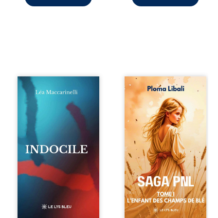
Quatre parties.
Autrefois, les
Quatre refus.
champs d’Atlantis
Quatre visages
vibraient sous le
d’une existence en
vent et les enfants
friction. Entre les
couraient dans les
silences qu’on ne
blés. Puis la
déchiffre pas, les
couronne plia le
amours qu’on
genou, livrant son
dérange, les corps
peuple à l’ombre
qu’on administre
d’Ivorny. À Atove,
et les liens qu’on
Luwel aurait pu
sabote, cet
disparaître dans
ouvrage parle à
les ruines de son
celles et ceux qui
destin ; pourtant,
vivent trop fort,
sous les pierres
trop vrai, trop tôt.
d’un temple