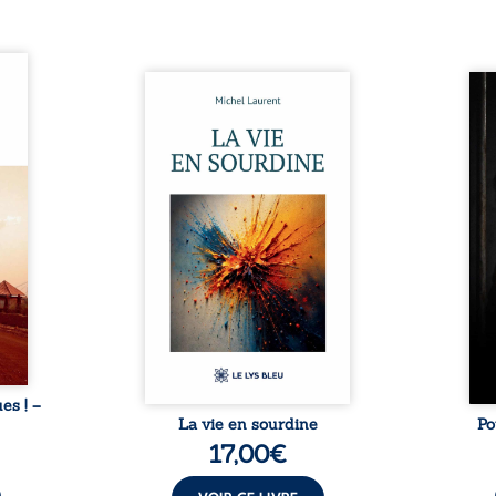
ques !
ue et
Nina et Pierre se sont
Pour
s, aux
rencontrés très jeunes,
racon
tions
presque par hasard, et se sont
marqu
nt en
aimés simplement, persuadés
la c
ntre
que la présence de l’autre
l’enf
é. Des
suffirait. Ils mènent une
égale
luie à
existence modeste, rythmée
ont p
ab de
par le travail, la fatigue et les
Au-d
raits
silences. La mort de la mère de
pers
nkara,
Nina, chez qui ils vivent,
inte
Vieux
fragilise un équilibre déjà
respo
ge des
précaire. Puis vient la
la 
nés ...
naissance de leur enfant, et le
reco
basculement. ...
ues ! –
La vie en sourdine
Po
17,00
€