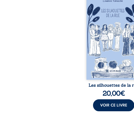
donne la parole à
personnages ordina
traversés par des pensée
émotions et des silenc
pourraient apparte
chacun de nous. À tr
leurs parcours, ce roman 
à porter un regard dif
sur celles et ceux qu
entourent, à deviner ce 
cache derrière les appa
et à s’ouvrir au fourmil
sensible de no
Les silhouettes de la 
20,00
€
VOIR CE LIVRE