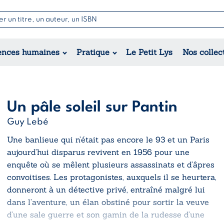
Nouvell
Poésie
Romance
Jeunesse
ences humaines
Pratique
Le Petit Lys
Nos collec
Théâtre
Érotique
Historique
Régional
Un pâle soleil sur Pantin
Guy Lebé
Une banlieue qui n’était pas encore le 93 et un Paris
aujourd’hui disparus revivent en 1956 pour une
enquête où se mêlent plusieurs assassinats et d’âpres
convoitises. Les protagonistes, auxquels il se heurtera,
donneront à un détective privé, entraîné malgré lui
dans l’aventure, un élan obstiné pour sortir la veuve
d’une sale guerre et son gamin de la rudesse d’une