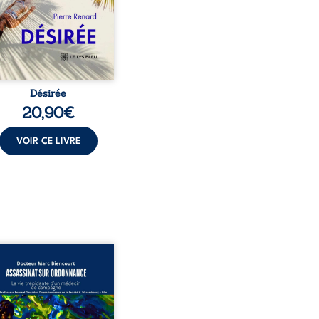
t familial fasse planer
ensable : et s’ils étaient
demi-frère et ...
Désirée
20,90
€
VOIR CE LIVRE
sinat sur ordonnance –
e trépidante d’un médecin
mpagne est la réédition
chie et actualisée du
ignage du Docteur Marc
ourt, ancien médecin de