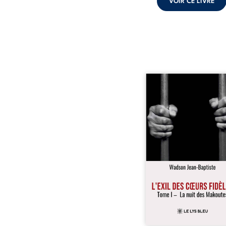
VOIR CE LIVRE
« Une nuit suffit parfoi
briser une famille…
certaines fidélités trav
les années. » Haïti, s
dictature des Duvalier. L
s’étend jusque dan
villages les plus recu
Bainet, Jean-Joël Joli mè
existence paisible av
famille. Chef de se
respecté, il refuse pourt
fermer les yeux sur l’inju
Mais, dans