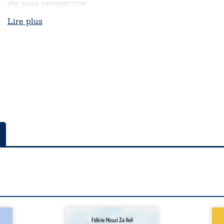
vie sans perspective.
Lire plus
a rue
Auberge de la maison de la
En R