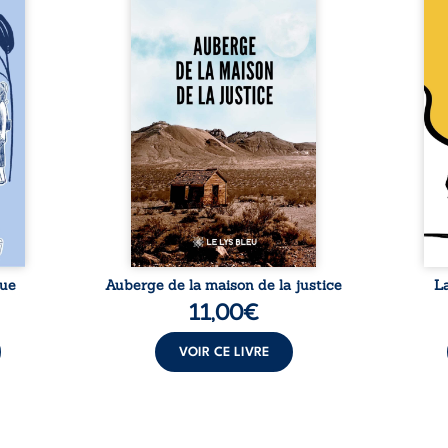
 six
justice est un récit-
Cong
ires,
témoignage consacré au
jumea
s, des
parcours exemplaire de Mbala
boule
es qui
Zi Nkuaku Lema Félix.
Senio
nir à
Magistrat intègre, fervent
Blan
avers
défenseur des droits humains
coupl
invite
et de l’indépendance
l’évé
férent
judiciaire, il voit sa carrière de
inter
i nous
trente-quatre ans brutalement
le bé
qui se
brisée par une révocation
emblé
rences
arbitraire en 2009, plongeant
selon
lement
sa vie dans un chaos matériel
salva
tre ...
et moral. À ...
rue
Auberge de la maison de la justice
L
11,00
€
VOIR CE LIVRE