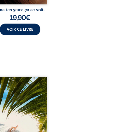
ns tes yeux, ça se voit…
19,90
€
VOIR CE LIVRE
eil, Pierre, jeune retraité,
vre qu’il est devenu une
sante femme métissée de
te ans. À peine a-t-il
encé à apprivoiser ce
au corps qu’Ange surgit
sa vie et fait vaciller
s ses certitudes. Entre
l’attirance est immédiate,
ante jusqu’à ce qu’un