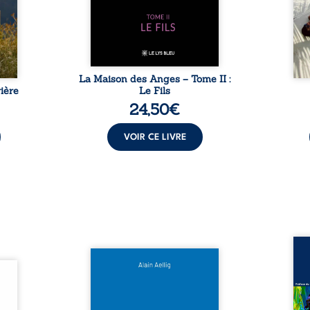
sement
puissance de Gauthier. Mais
secre
pas ...
comment dompter cet enfant
l’imp
avant qu’il ...
La Maison des Anges – Tome II :
ière
Le Fils
24,50
€
VOIR CE LIVRE
Assas
Et si le naufrage n’avait pas
La vi
l’été,
emporté tous ses secrets ? À
de ca
 de la
bord du Titanic, lors du voyage
enri
urs de
inaugural en 1912, un meurtre
témo
clarté
est commis. Le drame disparaît
Bienc