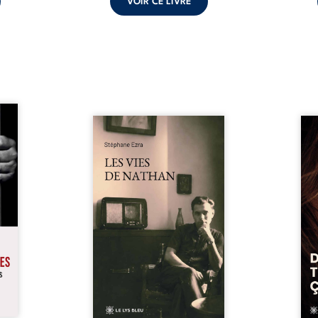
VOIR CE LIVRE
s pour
 mais
Les vies de Nathan est un
À sei
ersent
recueil de poésie né en trois
trou
ous la
jours, au printemps 2026. Pour
soci
a peur
la première fois, Stéphane Ezra,
moq
s les
médium, a pu communiquer
jugem
lés. À
avec son père, disparu depuis
senti
ne une
plus de vingt ans et qu’il n’a
sans
ec sa
jamais connu. De ce dialogue
ce qu
ction
par-delà la mort naissent des
avec
ant de
poèmes qui retracent une vie
certit
stice.
marquée par la Seconde
des 
 un ...
Guerre mondiale, une identité
refo
juive brisée, la guerre ...
tard,