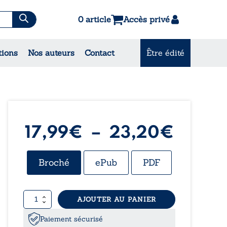
0 article
Accès privé
es & Contes
tions
Nos auteurs
Contact
Être édité
CONSULTEZ NOS
MEILLEURES VENTES
Plage
17,99
€
–
23,20
€
de
Broché
ePub
PDF
prix :
quantité
AJOUTER AU PANIER
17,99
de
Un
Paiement sécurisé