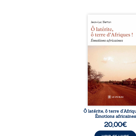
Ô latérite, ô terre d’Afri
est un hommage poétiq
authentique aux paysage
rencontres et aux émo
brutes d’un contine
reconstruction, e
traditions et modernit
souvenirs intimes – la p
Namoungou, le baob
Zagtouli – aux port
marquants – Thomas Sa
Hamadoun Dicko, le 
Biokou – l’auteur parta
instanta
Ô latérite, ô terre d’Afriq
Émotions africaines
20,00
€