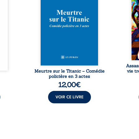
Rêves,
avec le navire, englouti dans
famil
poirs…
les profondeurs de l’Atlantique.
parco
lorés,
Sept décennies plus tard, la
ordi
de la
découverte de l’épave fait
2013,
nt en
resurgir un secret que l’on
qui l
t une
croyait perdu. Dans un coffre
corp
uvent,
mystérieux, des indices oubliés
décis
plus ...
...
Assas
Meurtre sur le Titanic – Comédie
vie t
policière en 3 actes
12,00
€
VOIR CE LIVRE