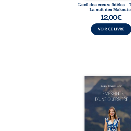
L’exil des cœurs fidèles – 
La nuit des Makoute
12,00
€
VOIR CE LIVRE
Que reste-t-il de l’e
lorsque la maladie impo
propres règles ? L’emp
d’une guerrière livre
détour, le récit d’un quo
bouleversé par la ma
chronique, l’errance mé
et de longues hospitalisa
L’auteure y raconte ce q
dossiers médicaux taisen