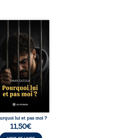
quoi lui et pas moi ?
te le parcours de l’auteur
é par les mauvais choix,
hute et l’épreuve de
ermement. Mais il dévoile
ment les espoirs qui lui
ermis de ne pas renoncer.
elà d’une histoire
onnelle, ce témoignage
rroge le destin, la
nsabilité, la résilience et
possibilité de se
nstruire malgré les
obstacles. Un ouvrage ...
urquoi lui et pas moi ?
11,50
€