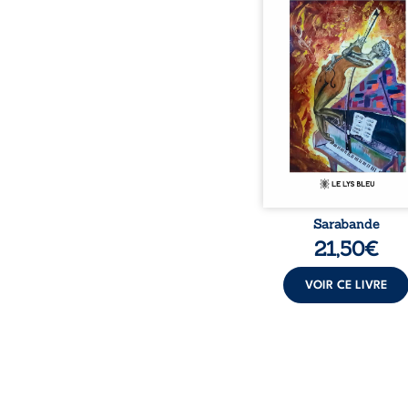
bienveillante de la lune, 
pensées, révoltes et es
Des mots s’assemblent, co
rebelles aux règles 
poésie, mais chanta
rythme. Ils formen
sarabande, passionnée so
Sarabande
21,50
€
VOIR CE LIVRE