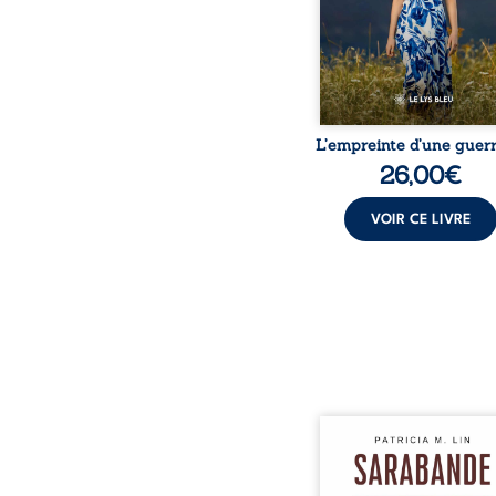
peur, l’isolement, l’épui
et le sentiment de ne 
L’empreinte d’une guerr
26,00
€
VOIR CE LIVRE
Aux chants crépitants de 
Sous le silence ouaté
neige en hiver, Au co
nuits pâles, Dans la 