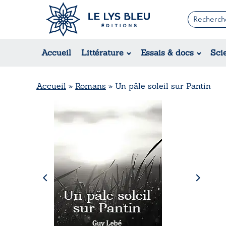
Romans
Contemporain
Accueil
Littérature
Essais & docs
Sci
Suspense / Thriller / Policier
Fantastique
Science-fiction
Accueil
»
Romans
»
Un pâle soleil sur Pantin