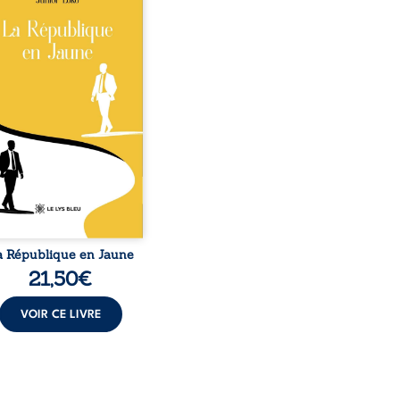
o, la naissance de
ux de races différentes
verse l’ordre établi :
r est Noir et Junior est
c, bien que nés d’un
e de Noirs. Très vite,
nement attire les médias
nationaux et transforme
bé blanc en une figure
matique sacrée, investie,
 certains, d’une mission
trice. Cependant, sous
couvert de ...
a République en Jaune
21,50
€
VOIR CE LIVRE