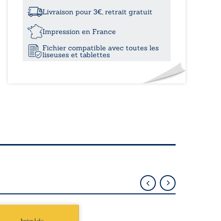
à
pâle
soleil
Livraison pour 3€, retrait gratuit
sur
23,20
Pantin
Impression en France
Fichier compatible avec toutes les
liseuses et tablettes
épublique Fédérale du