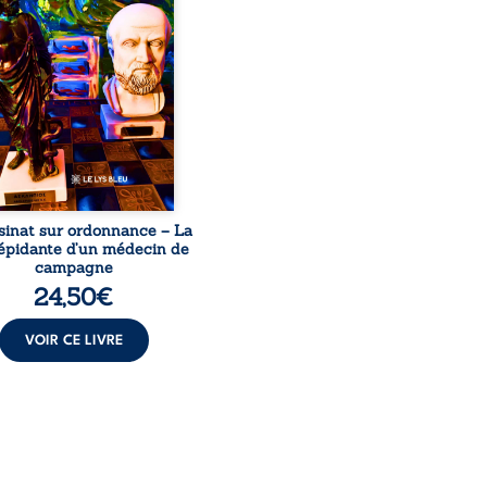
le, qui revient sur son
urs médical, syndical et
nal. Depuis septembre
 il raconte le long combat
’a conduit à être écarté du
s médical, malgré une
ion de première instance
...
sinat sur ordonnance – La
répidante d’un médecin de
campagne
24,50
€
VOIR CE LIVRE