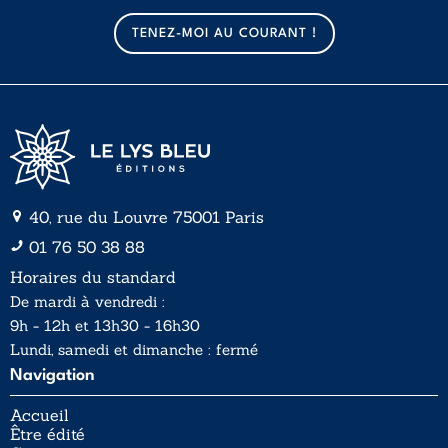
m
a
TENEZ-MOI AU COURANT !
i
l
*
40, rue du Louvre 75001 Paris
01 76 50 38 88
Horaires du standard
De mardi à vendredi :
9h - 12h et 13h30 - 16h30
Lundi, samedi et dimanche : fermé
Navigation
Accueil
Être édité