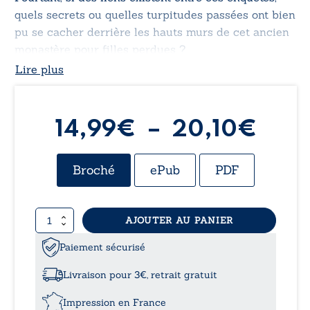
quels secrets ou quelles turpitudes passées ont bien
pu se cacher derrière les hauts murs de cet ancien
monastère pour filles perdues ?
Lire plus
Plag
14,99
€
–
20,10
€
de
Broché
ePub
PDF
prix 
quantité
AJOUTER AU PANIER
14,9
de
Nambikuara
Paiement sécurisé
à
Livraison pour 3€, retrait gratuit
20,
Impression en France