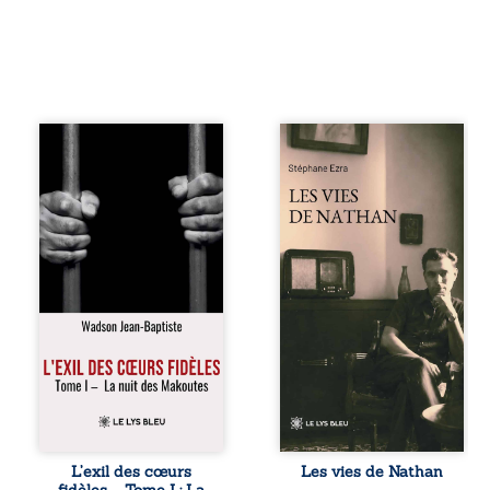
« Une nuit suffit
Les vies de
parfois pour briser
Nathan est un
une famille… mais
recueil de poésie
certaines fidélités
né en trois jours,
traversent les
au printemps
années. » Haïti,
2026. Pour la
sous la dictature
première fois,
des Duvalier. La
Stéphane Ezra,
peur s’étend
médium, a pu
jusque dans les
communiquer
villages les plus
avec son père,
reculés. À Bainet,
disparu depuis
Jean-Joël Joli
plus de vingt ans
mène une
et qu’il n’a jamais
existence paisible
connu. De ce
avec sa famille.
dialogue par-delà
Chef de section
la mort naissent
respecté, il refuse
des poèmes qui
L’exil des cœurs
Les vies de Nathan
pourtant de
retracent une vie