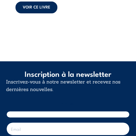
calme. Une
déclaration
VOIR CE LIVRE
d’existence pour ...
Inscription à la newsletter
Inscrivez-vous à notre newsletter et recevez nos
dernières nouvelles.
E-mail
E
-