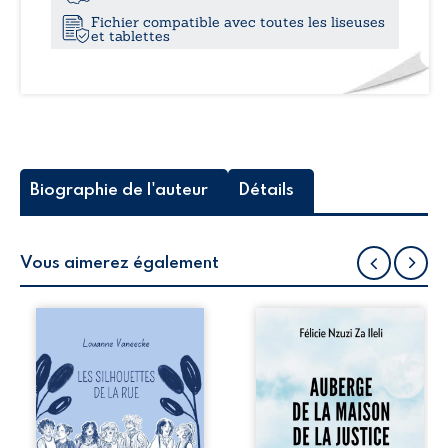
Fichier compatible avec toutes les liseuses
et tablettes
Biographie de l'auteur
Détails
Vous aimerez également
Les silhouettes de
Auberge de la
la rue donne la
maison de la
parole à six
justice est un
personnages
récit-témoignage
ordinaires,
consacré au
traversés par des
parcours
pensées, des
exemplaire de