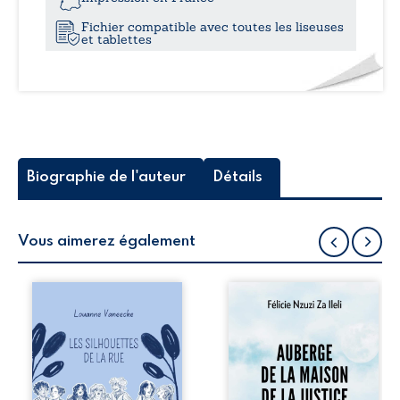
Fichier compatible avec toutes les liseuses
et tablettes
Biographie de l'auteur
Détails
Vous aimerez également
Les silhouettes de
Auberge de la
la rue donne la
maison de la
parole à six
justice est un
personnages
récit-témoignage
ordinaires,
consacré au
traversés par des
parcours
pensées, des
exemplaire de