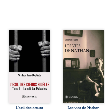
« Une nuit suffit
Les vies de
parfois pour briser
Nathan est un
une famille… mais
recueil de poésie
certaines fidélités
né en trois jours,
traversent les
au printemps
années. » Haïti,
2026. Pour la
sous la dictature
première fois,
des Duvalier. La
Stéphane Ezra,
peur s’étend
médium, a pu
jusque dans les
communiquer
villages les plus
avec son père,
reculés. À Bainet,
disparu depuis
Jean-Joël Joli
plus de vingt ans
mène une
et qu’il n’a jamais
existence paisible
connu. De ce
avec sa famille.
dialogue par-delà
Chef de section
la mort naissent
respecté, il refuse
des poèmes qui
L’exil des cœurs
Les vies de Nathan
pourtant de
retracent une vie