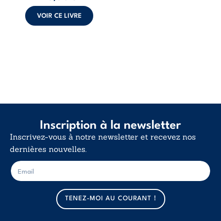
calme. Une
déclaration
VOIR CE LIVRE
d’existence pour ...
Inscription à la newsletter
Inscrivez-vous à notre newsletter et recevez nos
dernières nouvelles.
E
E
-
-
m
m
a
a
TENEZ-MOI AU COURANT !
i
i
l
l
*