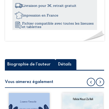
à
fantômes
oubliés
Livraison pour 3€, retrait gratuit
du
22,
bayou
Impression en France
Fichier compatible avec toutes les liseuses
et tablettes
Biographie de l'auteur
Détails
Vous aimerez également
Les silhouettes de
Auberge de la
la rue donne la
maison de la
parole à six
justice est un