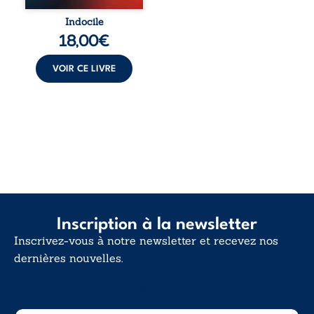
Indocile est une
traversée. Une
Indocile
langue nue. Une
18,00
€
insurrection
calme. Une
déclaration
VOIR CE LIVRE
d’existence pour ...
Inscription à la newsletter
Inscrivez-vous à notre newsletter et recevez nos
dernières nouvelles.
E-mail