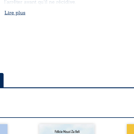
l’arrêter avant qu’il ne récidive.
Lire plus
a rue
Auberge de la maison de la
En R