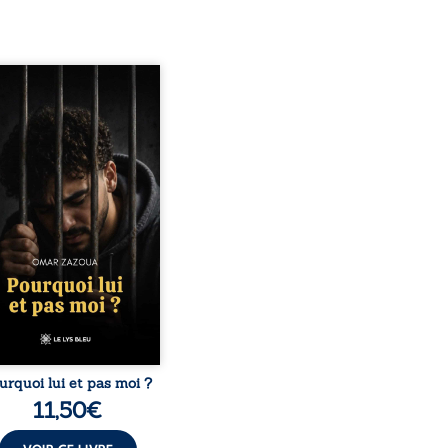
quoi lui et pas moi ?
te le parcours de l’auteur
é par les mauvais choix,
hute et l’épreuve de
ermement. Mais il dévoile
ment les espoirs qui lui
ermis de ne pas renoncer.
elà d’une histoire
onnelle, ce témoignage
rroge le destin, la
nsabilité, la résilience et
possibilité de se
nstruire malgré les
obstacles. Un ouvrage ...
urquoi lui et pas moi ?
11,50
€