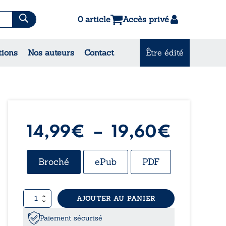
0 article
Accès privé
es & Contes
tions
Nos auteurs
Contact
Être édité
CONSULTEZ NOS
MEILLEURES VENTES
Plage
14,99
€
–
19,60
€
de
Broché
ePub
PDF
prix :
quantité
AJOUTER AU PANIER
14,99
de
Le
Paiement sécurisé