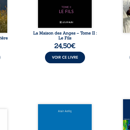
sement
puissance de Gauthier. Mais
secre
pas ...
comment dompter cet enfant
l’imp
avant qu’il ...
La Maison des Anges – Tome II :
ière
Le Fils
24,50
€
VOIR CE LIVRE
Assas
Et si le naufrage n’avait pas
La vi
l’été,
emporté tous ses secrets ? À
de ca
 de la
bord du Titanic, lors du voyage
enri
urs de
inaugural en 1912, un meurtre
témo
clarté
est commis. Le drame disparaît
Bienc