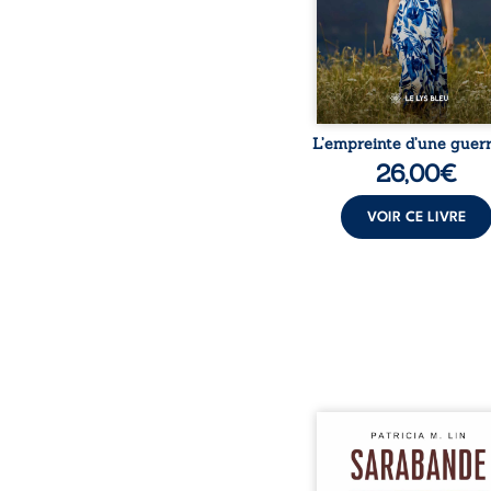
peur, l’isolement, l’épui
et le sentiment de ne 
L’empreinte d’une guerr
26,00
€
VOIR CE LIVRE
Aux chants crépitants de 
Sous le silence ouaté
neige en hiver, Au co
nuits pâles, Dans la 