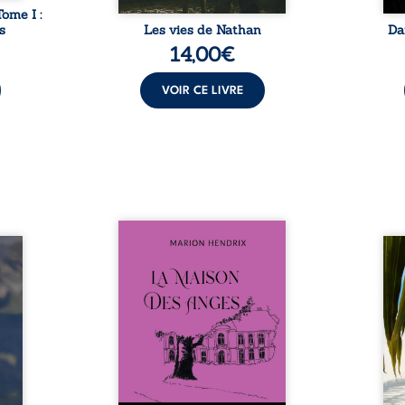
Tome I :
s
Les vies de Nathan
Da
14,00
€
VOIR CE LIVRE
Nous sommes en 1979, soit 15
nfance
ans après le décès du
Au rév
se ses
patriarche Anatole-Eustache.
décou
reinte
La famille devra affronter non
sédui
, sans
seulement un inconnu qui rôde
tren
tidien
autour du domaine et dont
comm
ladie
Firmin, le fidèle majordome,
nouve
dicale
redoute les visites, le passé
dans 
tions.
encombrant d’Anatole-
toute
ue les
Eustache, la malédiction
eux, 
t : la
familiale, mais aussi la toute-
brûl