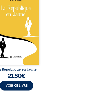
o, la naissance de
ux de races différentes
verse l’ordre établi :
r est Noir et Junior est
c, bien que nés d’un
e de Noirs. Très vite,
nement attire les médias
nationaux et transforme
bé blanc en une figure
matique sacrée, investie,
 certains, d’une mission
trice. Cependant, sous
couvert de ...
a République en Jaune
21,50
€
VOIR CE LIVRE