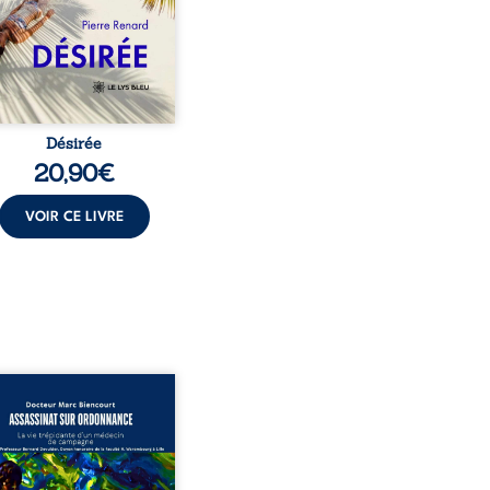
t familial fasse planer
ensable : et s’ils étaient
demi-frère et ...
Désirée
20,90
€
VOIR CE LIVRE
sinat sur ordonnance –
e trépidante d’un médecin
mpagne est la réédition
chie et actualisée du
ignage du Docteur Marc
ourt, ancien médecin de