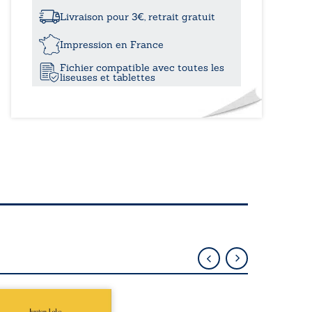
à
Tribut
des
Livraison pour 3€, retrait gratuit
Innocents
19,60
Impression en France
Fichier compatible avec toutes les
liseuses et tablettes
épublique Fédérale du