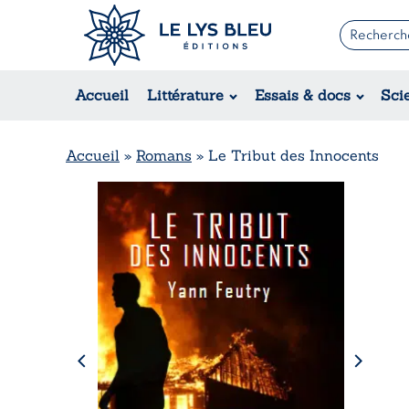
Romans
Contemporain
Accueil
Littérature
Essais & docs
Sci
Suspense / Thriller / Policier
Fantastique
Science-fiction
Accueil
»
Romans
»
Le Tribut des Innocents