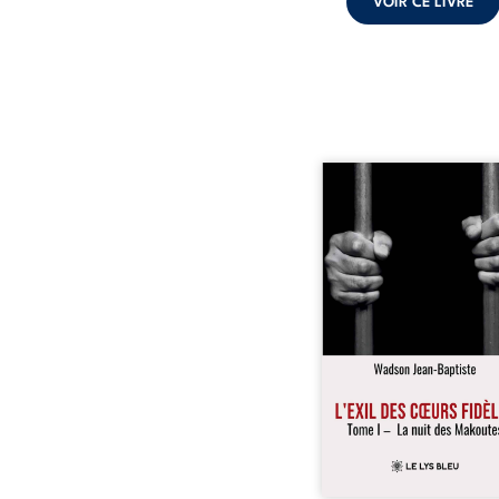
VOIR CE LIVRE
« Une nuit suffit parfoi
briser une famille…
certaines fidélités trav
les années. » Haïti, s
dictature des Duvalier. L
s’étend jusque dan
villages les plus recu
Bainet, Jean-Joël Joli mè
existence paisible av
famille. Chef de se
respecté, il refuse pourt
fermer les yeux sur l’inju
Mais, dans