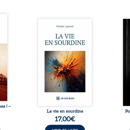
ques !
ue et
Nina et Pierre se sont
Pour
s, aux
rencontrés très jeunes,
racon
tions
presque par hasard, et se sont
marqu
nt en
aimés simplement, persuadés
la c
ntre
que la présence de l’autre
l’enf
é. Des
suffirait. Ils mènent une
égale
luie à
existence modeste, rythmée
ont p
ab de
par le travail, la fatigue et les
Au-d
raits
silences. La mort de la mère de
pers
nkara,
Nina, chez qui ils vivent,
inte
Vieux
fragilise un équilibre déjà
respo
ge des
précaire. Puis vient la
la 
nés ...
naissance de leur enfant, et le
reco
basculement. ...
ues ! –
La vie en sourdine
Po
17,00
€