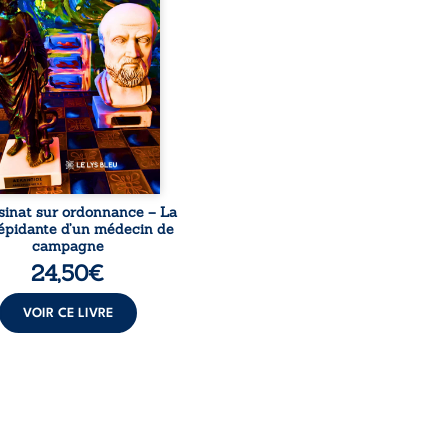
le, qui revient sur son
urs médical, syndical et
nal. Depuis septembre
 il raconte le long combat
’a conduit à être écarté du
s médical, malgré une
ion de première instance
...
sinat sur ordonnance – La
répidante d’un médecin de
campagne
24,50
€
VOIR CE LIVRE