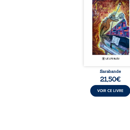
bienveillante de la lune, 
pensées, révoltes et es
Des mots s’assemblent, co
rebelles aux règles 
poésie, mais chanta
rythme. Ils formen
sarabande, passionnée so
Sarabande
21,50
€
VOIR CE LIVRE