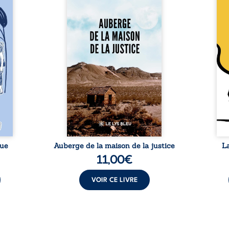
 six
justice est un récit-
Cong
ires,
témoignage consacré au
jumea
s, des
parcours exemplaire de Mbala
boule
es qui
Zi Nkuaku Lema Félix.
Senio
nir à
Magistrat intègre, fervent
Blan
avers
défenseur des droits humains
coupl
invite
et de l’indépendance
l’évé
férent
judiciaire, il voit sa carrière de
inter
i nous
trente-quatre ans brutalement
le bé
qui se
brisée par une révocation
emblé
rences
arbitraire en 2009, plongeant
selon
lement
sa vie dans un chaos matériel
salva
tre ...
et moral. À ...
rue
Auberge de la maison de la justice
L
11,00
€
VOIR CE LIVRE