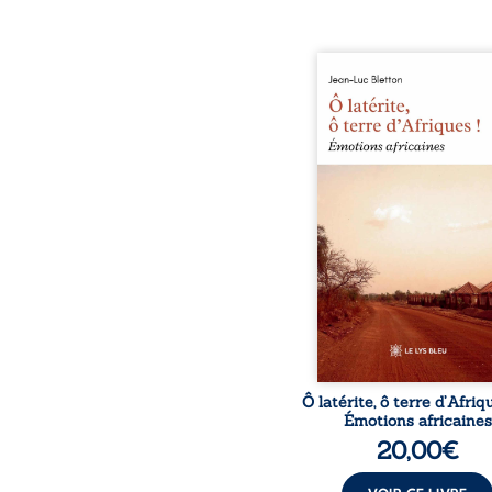
Ô latérite, ô terre d’Afri
est un hommage poétiq
authentique aux paysage
rencontres et aux émo
brutes d’un contine
reconstruction, e
traditions et modernit
souvenirs intimes – la p
Namoungou, le baob
Zagtouli – aux port
marquants – Thomas Sa
Hamadoun Dicko, le 
Biokou – l’auteur parta
instanta
Ô latérite, ô terre d’Afriq
Émotions africaines
20,00
€