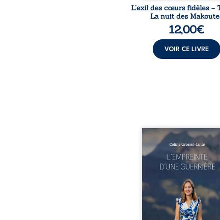
L’exil des cœurs fidèles – 
La nuit des Makoute
12,00
€
VOIR CE LIVRE
Que reste-t-il de l’e
lorsque la maladie impo
propres règles ? L’emp
d’une guerrière livre
détour, le récit d’un quo
bouleversé par la ma
chronique, l’errance mé
et de longues hospitalisa
L’auteure y raconte ce q
dossiers médicaux taisen