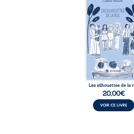
donne la parole à
personnages ordina
traversés par des pensée
émotions et des silenc
pourraient apparte
chacun de nous. À tr
leurs parcours, ce roman 
à porter un regard dif
sur celles et ceux qu
entourent, à deviner ce 
cache derrière les appa
et à s’ouvrir au fourmil
sensible de no
Les silhouettes de la 
20,00
€
VOIR CE LIVRE