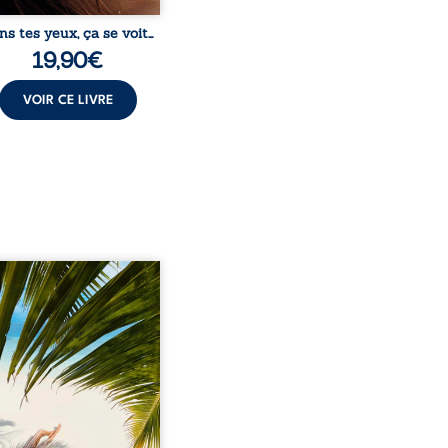
ns tes yeux, ça se voit…
19,90
€
VOIR CE LIVRE
eil, Pierre, jeune retraité,
vre qu’il est devenu une
sante femme métissée de
te ans. À peine a-t-il
encé à apprivoiser ce
au corps qu’Ange surgit
sa vie et fait vaciller
s ses certitudes. Entre
l’attirance est immédiate,
ante jusqu’à ce qu’un