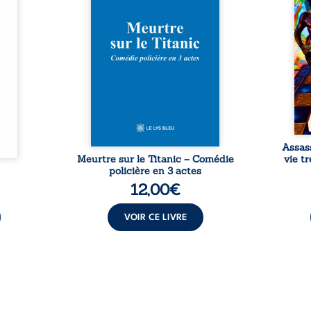
Rêves,
avec le navire, englouti dans
famil
poirs…
les profondeurs de l’Atlantique.
parco
lorés,
Sept décennies plus tard, la
ordi
de la
découverte de l’épave fait
2013,
nt en
resurgir un secret que l’on
qui l
t une
croyait perdu. Dans un coffre
corp
uvent,
mystérieux, des indices oubliés
décis
plus ...
...
Assas
Meurtre sur le Titanic – Comédie
vie t
policière en 3 actes
12,00
€
VOIR CE LIVRE