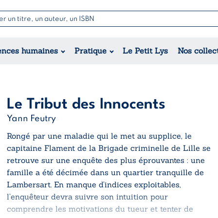
Nouvell
Poésie
Romance
Jeunesse
ences humaines
Pratique
Le Petit Lys
Nos collec
Théâtre
Érotique
Historique
Régional
Le Tribut des Innocents
Yann Feutry
Rongé par une maladie qui le met au supplice, le
capitaine Flament de la Brigade criminelle de Lille se
retrouve sur une enquête des plus éprouvantes : une
famille a été décimée dans un quartier tranquille de
Lambersart. En manque d’indices exploitables,
l’enquêteur devra suivre son intuition pour
comprendre les motivations du tueur et tenter de