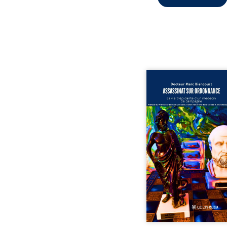
Assassinat sur ordonn
La vie trépidante d’un m
de campagne est la réé
enrichie et actualis
témoignage du Docteur
Biencourt, ancien méde
famille, qui revient s
parcours médical, syndi
ordinal. Depuis sept
2013, il raconte le long 
qui l’a conduit à être éca
corps médical, malgr
décision de première in