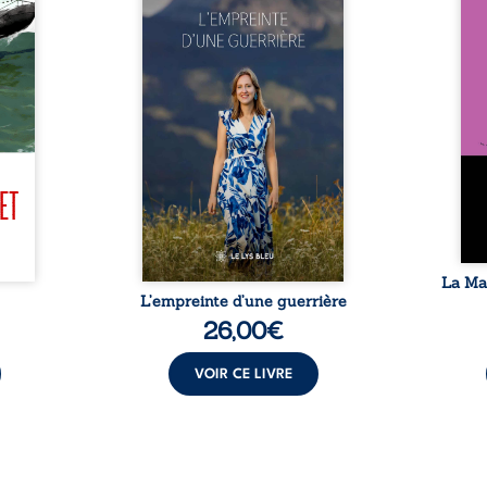
ccord
propres règles ? L’empreinte
La fa
ans le
d’une guerrière livre, sans
seule
. Des
détour, le récit d’un quotidien
auto
d, un
bouleversé par la maladie
Firmi
épave
chronique, l’errance médicale
redou
zi. À
et de longues hospitalisations.
enc
osive :
L’auteure y raconte ce que les
Eust
teurs
dossiers médicaux taisent : la
famil
e, les
peur, l’isolement, l’épuisement
puiss
ettent
et le sentiment de ne pas ...
comm
er ...
La Ma
L’empreinte d’une guerrière
26,00
€
VOIR CE LIVRE