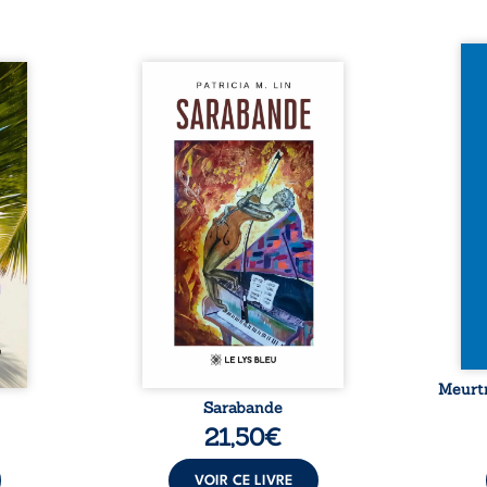
Et si
traité,
Aux chants crépitants de l’été,
empor
nu une
Sous le silence ouaté de la
bord 
sée de
neige en hiver, Au cours de
inaug
-t-il
nuits pâles, Dans la clarté
est c
er ce
bienveillante de la lune, Rêves,
avec 
surgit
pensées, révoltes et espoirs…
les p
ciller
Des mots s’assemblent, colorés,
Sept 
 Entre
rebelles aux règles de la
déco
diate,
poésie, mais chantant en
resur
qu’un
rythme. Ils forment une
croya
planer
sarabande, passionnée souvent,
mysté
taient
plus ...
 et ...
Meurtr
Sarabande
21,50
€
VOIR CE LIVRE