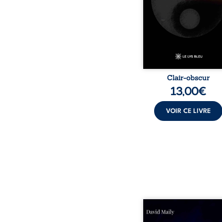
d’une vie. Ils portent un 
sensible sur l’existence
monde contemporain, in
chacun à questionner s
Clair-obscur
13,00
€
VOIR CE LIVRE
Né dans un milieu popula
la violence et les fra