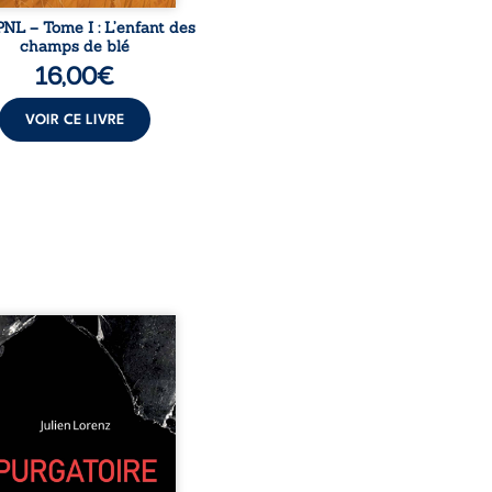
NL – Tome I : L’enfant des
champs de blé
16,00
€
VOIR CE LIVRE
 années d’écriture, de
ures, d’émotions et de
es se rencontrent dans
ecueil profondément
me. Entre nouvelles
biographiques, poèmes
, pamphlets et réflexions
sophiques, chaque texte
re une porte sur