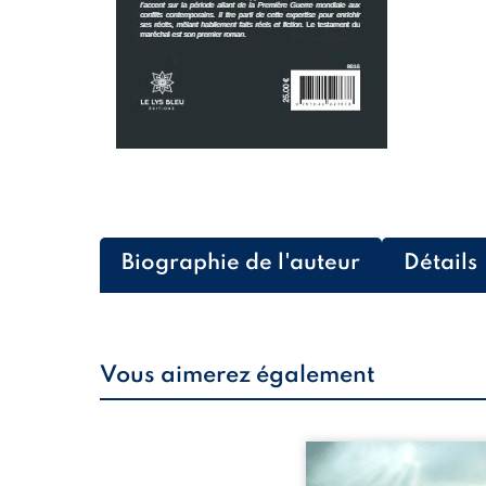
Biographie de l'auteur
Détails
Vous aimerez également
Et si la vérité n’était 
destinée à refaire sur