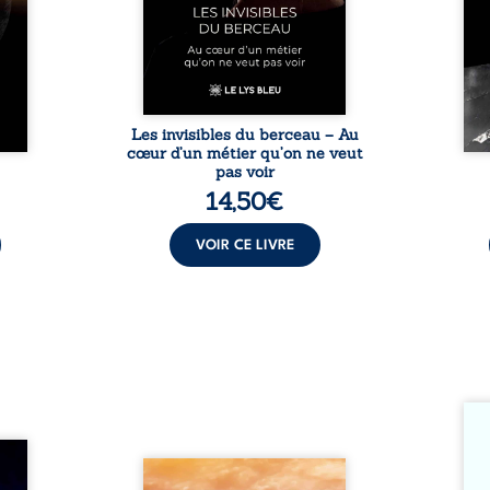
regard
expérience, Magali Vogel lève
l’exi
 et le
le voile sur les coulisses d’une ...
impo
vitant
être 
es ...
une r
Les invisibles du berceau – Au
cœur d’un métier qu’on ne veut
pas voir
14,50
€
VOIR CE LIVRE
Somme
si ch
ire où
dans 
ctures
Revenge est à la tête des
trav