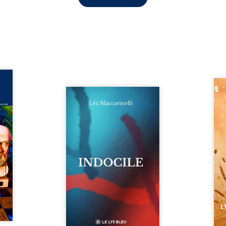
ance –
édecin
Aut
dition
Quatre parties. Quatre refus.
d’Atl
ée du
Quatre visages d’une existence
vent 
 Marc
en friction. Entre les silences
dans 
cin de
qu’on ne déchiffre pas, les
plia
ur son
amours qu’on dérange, les
peupl
cal et
corps qu’on administre et les
Atov
embre
liens qu’on sabote, cet ouvrage
dispa
combat
parle à celles et ceux qui
son d
rté du
vivent trop fort, trop vrai, trop
pierr
é une
tôt. Indocile est une traversée.
rebel
stance
Une langue nue. Une
Parmi
...
insurrection calme. Une
déclaration d’existence pour ...