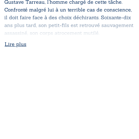
Gustave Tarreau, l’homme chargé de cette tâche.
Confronté malgré lui à un terrible cas de conscience,
il doit faire face à des choix déchirants. Soixante-dix
ans plus tard, son petit-fils est retrouvé sauvagement
assassiné, son corps atrocement mutilé.
Lire plus
Pour quelles raisons les meurtriers ont-ils commis
cet acte ?