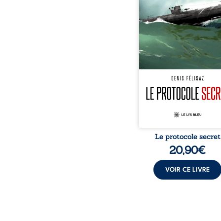
Sur l’île d’Yeu, un a
confidentiel est scellé d
plus grand secret
décennies plus tar
plongeur découvre l’
d’un sous-marin na
l’intérieur, une liste expl
les noms de collabora
français oubliés. Très vit
forces de l’ombre se m
en mouvement pour étouff
Le protocole secret
20,90
€
VOIR CE LIVRE