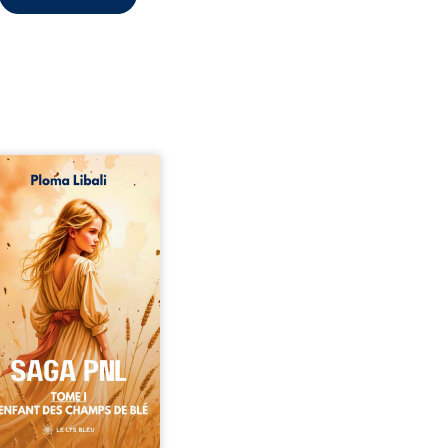
refois, les champs
antis vibraient sous le
et les enfants couraient
les blés. Puis la couronne
 le genou, livrant son
e à l’ombre d’Ivorny. À
e, Luwel aurait pu
raître dans les ruines de
estin ; pourtant, sous les
es d’un temple oublié, des
les lui tendirent la main.
 eux, Atos, général sans
trône mais habité par ...