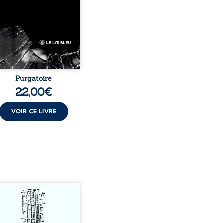
stence. Ici, nul ordre
sé : chaque page peut
choisie au hasard, comme
encontre inattendue sur
le chemin de la vie. ...
Purgatoire
22,00
€
VOIR CE LIVRE
s-nous vraiment libres
acun de nos actes s’inscrit
une chaîne de causes ? À
ers une confrontation