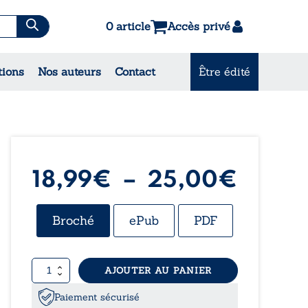
0 article
Accès privé
es & Contes
tions
Nos auteurs
Contact
Être édité
CONSULTEZ NOS
MEILLEURES VENTES
Plage
18,99
€
–
25,00
€
de
Broché
ePub
PDF
prix :
quantité
AJOUTER AU PANIER
18,99
de
Le
Paiement sécurisé