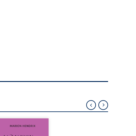
sommes en 1979, soit 15
 après le décès du
arche Anatole-Eustache.