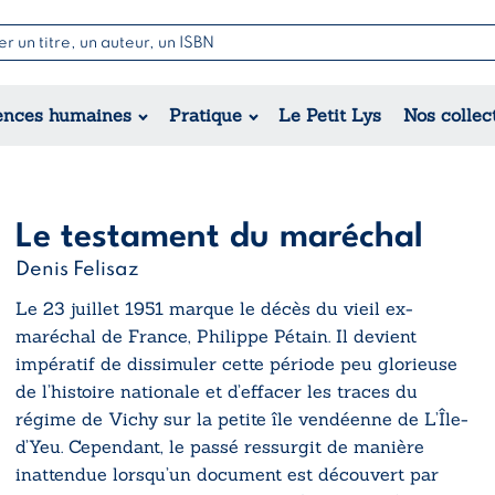
Nouvell
Poésie
Romance
Jeunesse
ences humaines
Pratique
Le Petit Lys
Nos collec
Théâtre
Érotique
Historique
Régional
Le testament du maréchal
Denis Felisaz
Le 23 juillet 1951 marque le décès du vieil ex-
maréchal de France, Philippe Pétain. Il devient
impératif de dissimuler cette période peu glorieuse
de l’histoire nationale et d’effacer les traces du
régime de Vichy sur la petite île vendéenne de L’Île-
d’Yeu. Cependant, le passé ressurgit de manière
inattendue lorsqu’un document est découvert par