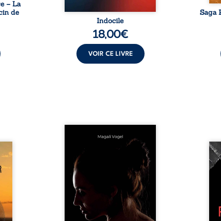
e – La
cin de
Saga P
Indocile
18,00
€
VOIR CE LIVRE
Qui prend soin de celles et
ceux auxquels nous confions
Clair-
nos enfants ? Derrière la
Vingt
alité,
douceur apparente des
bless
s, la
maisons d’accueil se joue une
pensé
ires à
réalité que nul ne soupçonne :
ce r
nces
rémunérations dérisoires,
inti
rté et
solitude, épuisement,
auto
èmes
responsabilités écrasantes… À
bruts
ons et
travers des témoignages
philo
au fil
saisissants et sa propre
ouv