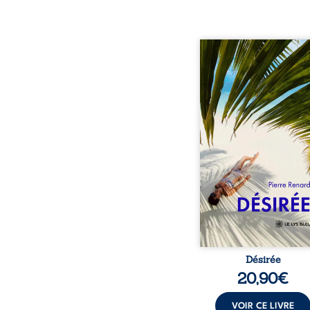
Au réveil, Pierre, jeune re
découvre qu’il est deve
séduisante femme métis
trente ans. À peine a
commencé à apprivois
nouveau corps qu’Ange 
dans sa vie et fait va
toutes ses certitudes.
eux, l’attirance est immé
brûlante jusqu’à ce 
secret familial fasse 
l’impensable : et s’ils é
demi-frère
Désirée
20,90
€
VOIR CE LIVRE