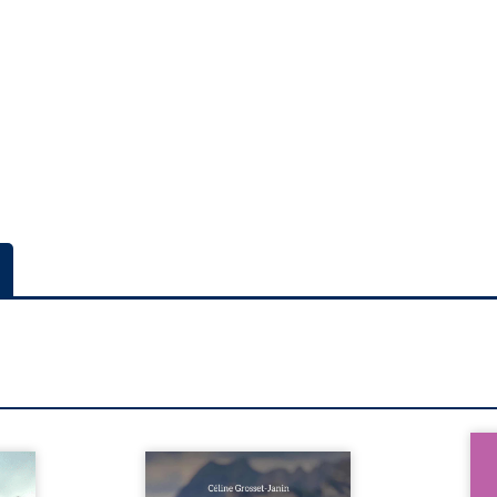
Nous 
jamais
Que reste-t-il de l’enfance
ans
face ?
lorsque la maladie impose ses
patri