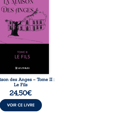
mille devra affronter non
ment un inconnu qui rôde
ur du domaine et dont
n, le fidèle majordome,
te les visites, le passé
ombrant d’Anatole-
ache, la malédiction
iale, mais aussi la toute-
ance de Gauthier. Mais
ent dompter cet enfant
avant qu’il ...
ison des Anges – Tome II :
Le Fils
24,50
€
VOIR CE LIVRE