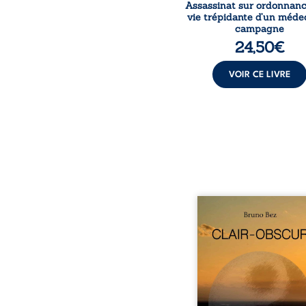
Assassinat sur ordonnanc
vie trépidante d’un méde
campagne
24,50
€
VOIR CE LIVRE
Composé en alexandrins, 
obscur aborde la spiritu
les relations humaine
nature et les territo
partir d’expérie
personnelles. Entre cla
obscurité, les po
traduisent les observati
les ressentis façonnés 