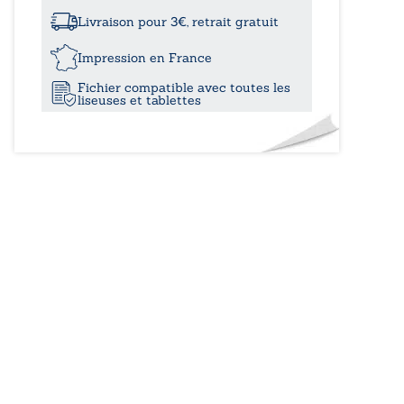
à
testament
du
Livraison pour 3€, retrait gratuit
maréchal
25,0
Impression en France
Fichier compatible avec toutes les
liseuses et tablettes