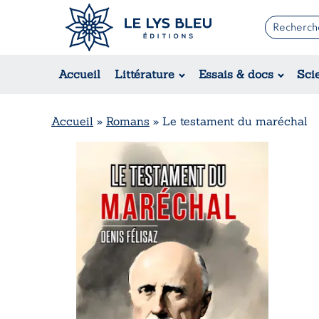
Romans
Contemporain
Accueil
Littérature
Essais & docs
Sci
Suspense / Thriller / Policier
Fantastique
Science-fiction
Accueil
»
Romans
»
Le testament du maréchal