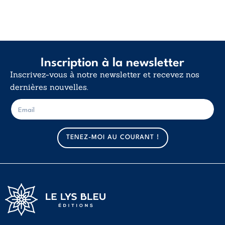
Inscription à la newsletter
Inscrivez-vous à notre newsletter et recevez nos
dernières nouvelles.
E
E
-
-
m
m
a
a
TENEZ-MOI AU COURANT !
i
i
l
l
*