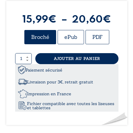
Pla
15,99
€
–
20,60
€
de
Broché
ePub
PDF
prix 
quantité
AJOUTER AU PANIER
15,
de
La
Paiement sécurisé
à
marque
du
Livraison pour 3€, retrait gratuit
Scorpion
20,
Impression en France
Fichier compatible avec toutes les liseuses
et tablettes