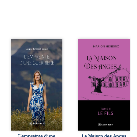
Que reste-t-il de
Nous sommes en
l’enfance lorsque
1979, soit 15 ans
la maladie impose
après le décès du
ses propres règles
patriarche
? L’empreinte
Anatole-Eustache.
d’une guerrière
La famille devra
livre, sans détour,
affronter non
le récit d’un
seulement un
quotidien
inconnu qui rôde
bouleversé par la
autour du
maladie
domaine et dont
chronique,
Firmin, le fidèle
l’errance médicale
majordome,
et de longues
redoute les visites,
hospitalisations.
le passé
L’auteure y
encombrant
raconte ce que les
d’Anatole-
dossiers médicaux
Eustache, la
L’empreinte d’une
La Maison des Anges