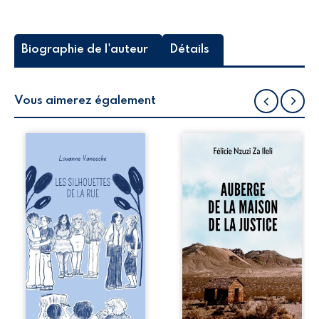
Biographie de l'auteur
Détails
Vous aimerez également
Les silhouettes de
Auberge de la
la rue donne la
maison de la
parole à six
justice est un
personnages
récit-témoignage
ordinaires,
consacré au
traversés par des
parcours
pensées, des
exemplaire de
émotions et des
Mbala Zi Nkuaku
silences qui
Lema Félix.
pourraient
Magistrat intègre,
appartenir à
fervent défenseur
chacun de nous. À
des droits
travers leurs
humains et de
parcours, ce
l’indépendance
roman invite à
judiciaire, il voit sa