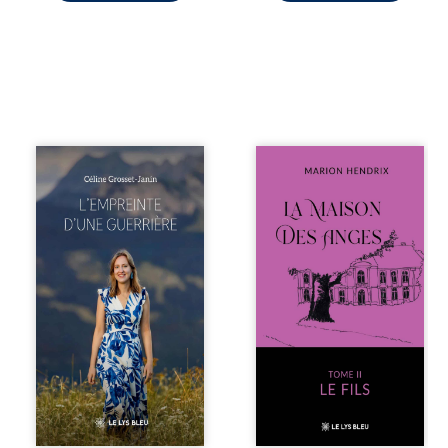
Que reste-t-il de
Nous sommes en
l’enfance lorsque
1979, soit 15 ans
la maladie impose
après le décès du
ses propres règles
patriarche
? L’empreinte
Anatole-Eustache.
d’une guerrière
La famille devra
livre, sans détour,
affronter non
le récit d’un
seulement un
quotidien
inconnu qui rôde
bouleversé par la
autour du
maladie
domaine et dont
chronique,
Firmin, le fidèle
l’errance médicale
majordome,
et de longues
redoute les visites,
hospitalisations.
le passé
L’auteure y
encombrant
raconte ce que les
d’Anatole-