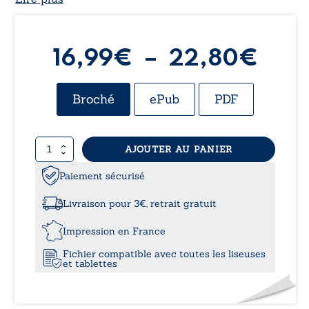
Pla
16,99
€
–
22,80
€
de
Broché
ePub
PDF
prix 
quantité
AJOUTER AU PANIER
16,
de
La
Paiement sécurisé
à
main
des
Livraison pour 3€, retrait gratuit
vivants
22,
Impression en France
Fichier compatible avec toutes les liseuses
et tablettes