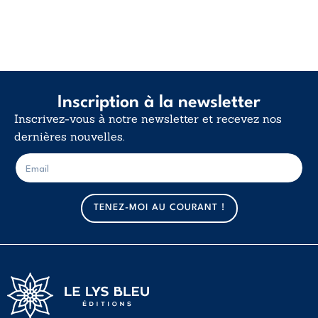
Inscription à la newsletter
Inscrivez-vous à notre newsletter et recevez nos
dernières nouvelles.
E
E
-
-
m
m
a
a
TENEZ-MOI AU COURANT !
i
i
l
l
*