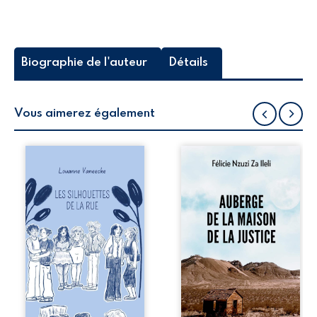
Biographie de l'auteur
Détails
Vous aimerez également
Les silhouettes de
Auberge de la
la rue donne la
maison de la
parole à six
justice est un
personnages
récit-témoignage
ordinaires,
consacré au
traversés par des
parcours
pensées, des
exemplaire de
émotions et des
Mbala Zi Nkuaku
silences qui
Lema Félix.
pourraient
Magistrat intègre,
appartenir à
fervent défenseur
chacun de nous. À
des droits
travers leurs
humains et de
parcours, ce
l’indépendance