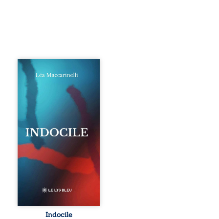
Quatre parties.
Quatre refus.
Quatre visages
d’une existence en
friction. Entre les
silences qu’on ne
déchiffre pas, les
amours qu’on
dérange, les corps
qu’on administre
et les liens qu’on
sabote, cet
ouvrage parle à
celles et ceux qui
vivent trop fort,
trop vrai, trop tôt.
Indocile est une
traversée. Une
Indocile
langue nue. Une