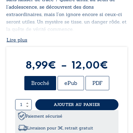
l’adolescence, se découvrent des dons
extraordinaires, mais l’on ignore encore si ceux-ci
seront utiles. Un mystère se tisse, un danger rôde, et
la quête de vérité commence.
Lire plus
Plag
8,99
€
–
12,00
€
de
Broché
ePub
PDF
prix :
quantité
AJOUTER AU PANIER
8,99
de
Damskin
Paiement sécurisé
à
street
est-
Livraison pour 3€, retrait gratuit
elle