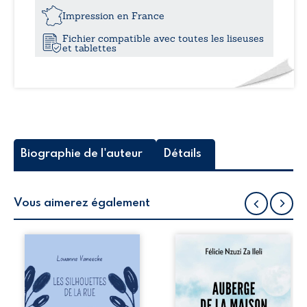
12,0
une
Impression en France
ville
Fichier compatible avec toutes les liseuses
si
et tablettes
tranquille
?
Biographie de l'auteur
Détails
Vous aimerez également
Les silhouettes de
Auberge de la
la rue donne la
maison de la
parole à six
justice est un
personnages
récit-témoignage
ordinaires,
consacré au
traversés par des
parcours