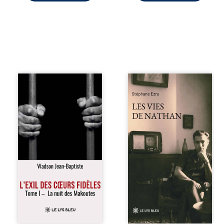
« Une nuit suffit
Les vies de
parfois pour briser
Nathan est un
une famille… mais
recueil de poésie
certaines fidélités
né en trois jours,
traversent les
au printemps
années. » Haïti,
2026. Pour la
sous la dictature
première fois,
des Duvalier. La
Stéphane Ezra,
peur s’étend
médium, a pu
jusque dans les
communiquer
villages les plus
avec son père,
reculés. À Bainet,
disparu depuis
Jean-Joël Joli
plus de vingt ans
mène une
et qu’il n’a jamais
existence paisible
connu. De ce
avec sa famille.
dialogue par-delà
Chef de section
la mort naissent