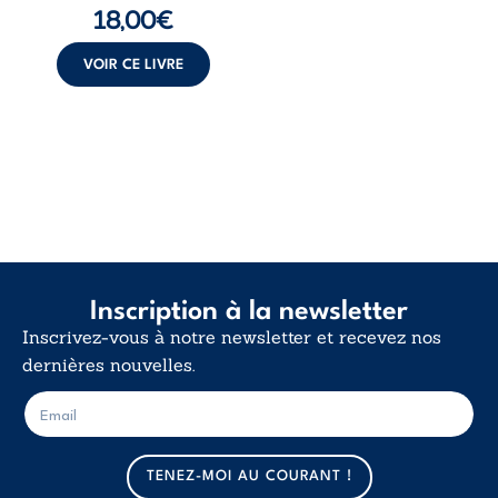
18,00
€
insurrection
calme. Une
déclaration
VOIR CE LIVRE
d’existence pour ...
Inscription à la newsletter
Inscrivez-vous à notre newsletter et recevez nos
dernières nouvelles.
E
E
-
-
m
m
a
a
TENEZ-MOI AU COURANT !
i
i