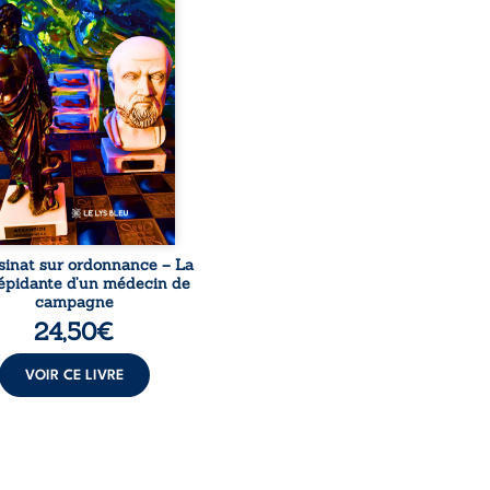
ignage du Docteur Marc
ourt, ancien médecin de
le, qui revient sur son
urs médical, syndical et
nal. Depuis septembre
 il raconte le long combat
’a conduit à être écarté du
s médical, malgré une
ion de première instance
...
sinat sur ordonnance – La
répidante d’un médecin de
campagne
24,50
€
VOIR CE LIVRE