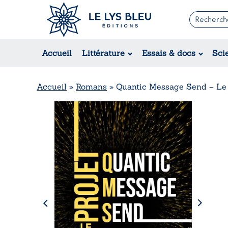
Romans
Contemporain
Accueil
Littérature
Essais & docs
Sci
Suspense / Thriller / Policier
Fantastique
Science-fiction
Accueil
»
Romans
»
Quantic Message Send – Le