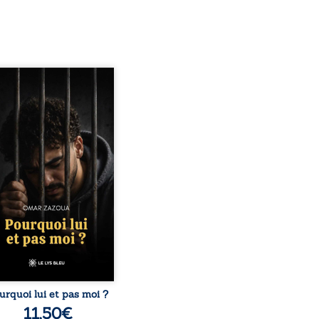
quoi lui et pas moi ?
te le parcours de l’auteur
é par les mauvais choix,
hute et l’épreuve de
ermement. Mais il dévoile
ment les espoirs qui lui
ermis de ne pas renoncer.
elà d’une histoire
onnelle, ce témoignage
rroge le destin, la
nsabilité, la résilience et
possibilité de se
nstruire malgré les
obstacles. Un ouvrage ...
urquoi lui et pas moi ?
11,50
€