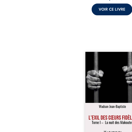
VOIR CE LIVRE
« Une nuit suffit parfoi
briser une famille…
certaines fidélités trav
les années. » Haïti, s
dictature des Duvalier. L
s’étend jusque dan
villages les plus recu
Bainet, Jean-Joël Joli mè
existence paisible av
famille. Chef de se
respecté, il refuse pourt
fermer les yeux sur l’inju
Mais, dans