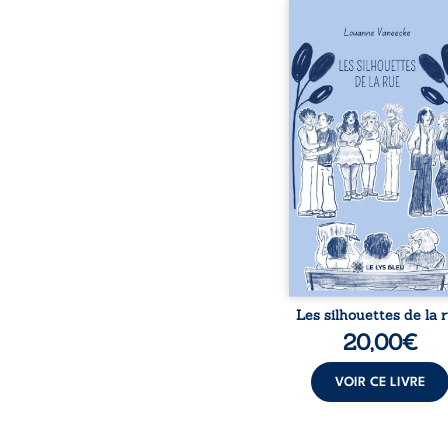
Les silhouettes de l
donne la parole à
personnages ordina
traversés par des pensée
émotions et des silenc
pourraient apparte
chacun de nous. À tr
leurs parcours, ce roman 
à porter un regard dif
sur celles et ceux qu
entourent, à deviner ce 
cache derrière les appa
et à s’ouvrir au fourmil
sensible de no
Les silhouettes de la 
20,00
€
VOIR CE LIVRE