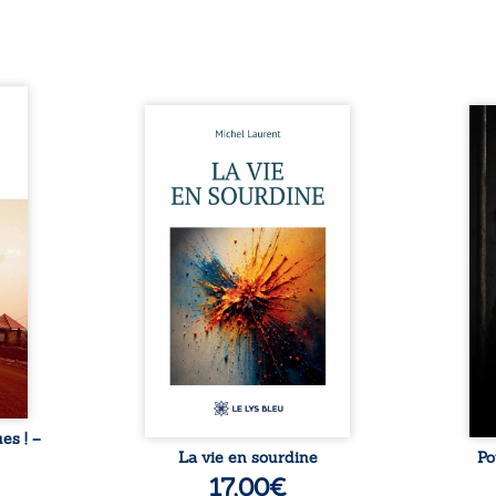
ques !
ue et
Nina et Pierre se sont
Pour
s, aux
rencontrés très jeunes,
racon
tions
presque par hasard, et se sont
marqu
nt en
aimés simplement, persuadés
la c
ntre
que la présence de l’autre
l’enf
é. Des
suffirait. Ils mènent une
égale
luie à
existence modeste, rythmée
ont p
ab de
par le travail, la fatigue et les
Au-d
raits
silences. La mort de la mère de
pers
nkara,
Nina, chez qui ils vivent,
inte
Vieux
fragilise un équilibre déjà
respo
ge des
précaire. Puis vient la
la 
nés ...
naissance de leur enfant, et le
reco
basculement. ...
ues ! –
La vie en sourdine
Po
17,00
€