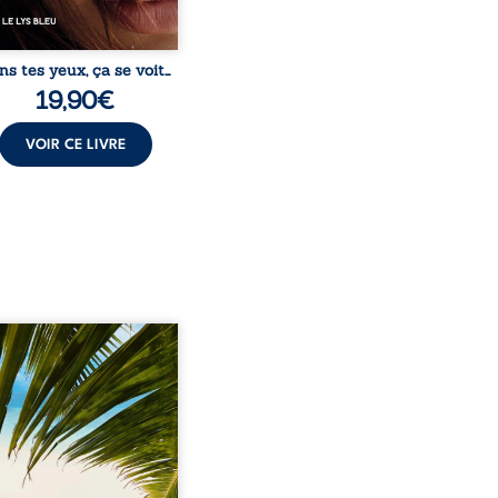
ns tes yeux, ça se voit…
19,90
€
VOIR CE LIVRE
eil, Pierre, jeune retraité,
vre qu’il est devenu une
sante femme métissée de
te ans. À peine a-t-il
encé à apprivoiser ce
au corps qu’Ange surgit
sa vie et fait vaciller
s ses certitudes. Entre
l’attirance est immédiate,