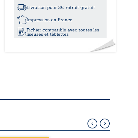
Message
Send
Livraison pour 3€, retrait gratuit
-
Le
Impression en France
projet
Fichier compatible avec toutes les
QMS
liseuses et tablettes