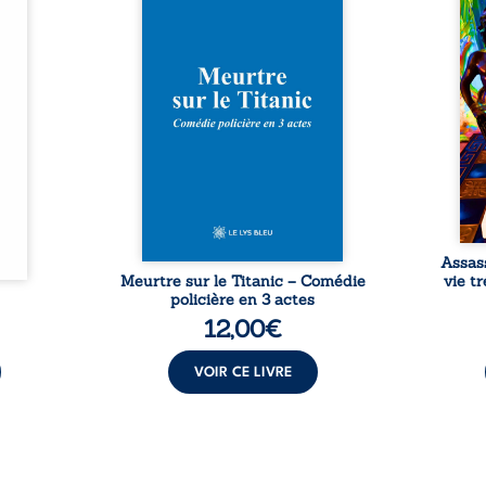
urs de
inaugural en 1912, un meurtre
témo
clarté
est commis. Le drame disparaît
Bienc
Rêves,
avec le navire, englouti dans
famil
poirs…
les profondeurs de l’Atlantique.
parco
lorés,
Sept décennies plus tard, la
ordi
de la
découverte de l’épave fait
2013,
nt en
resurgir un secret que l’on
qui l
t une
croyait perdu. Dans un coffre
corp
uvent,
mystérieux, des indices oubliés
décis
plus ...
...
Assas
Meurtre sur le Titanic – Comédie
vie t
policière en 3 actes
12,00
€
VOIR CE LIVRE