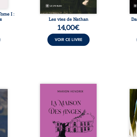
Tome I :
s
Les vies de Nathan
Da
14,00
€
VOIR CE LIVRE
Nous sommes en 1979, soit 15
nfance
ans après le décès du
Au rév
se ses
patriarche Anatole-Eustache.
décou
reinte
La famille devra affronter non
sédui
, sans
seulement un inconnu qui rôde
tren
tidien
autour du domaine et dont
comm
ladie
Firmin, le fidèle majordome,
nouve
dicale
redoute les visites, le passé
dans 
tions.
encombrant d’Anatole-
toute
ue les
Eustache, la malédiction
eux, 