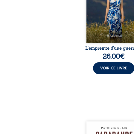
dossiers médicaux taisen
peur, l’isolement, l’épui
et le sentiment de ne 
L’empreinte d’une guerr
26,00
€
VOIR CE LIVRE
Aux chants crépitants de 
Sous le silence ouaté