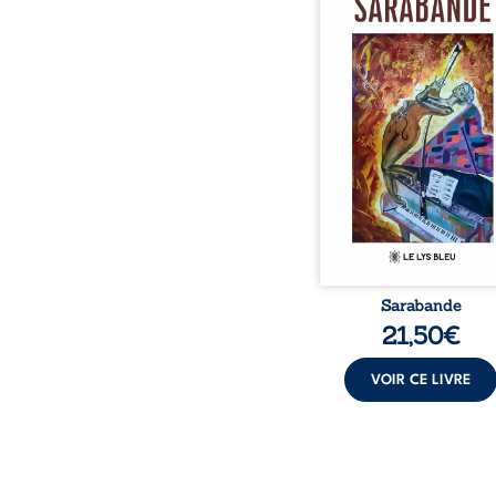
neige en hiver, Au co
nuits pâles, Dans la 
bienveillante de la lune, 
pensées, révoltes et es
Des mots s’assemblent, co
rebelles aux règles 
poésie, mais chanta
rythme. Ils formen
sarabande, passionnée so
Sarabande
21,50
€
VOIR CE LIVRE