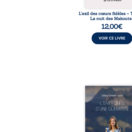
L’exil des cœurs fidèles – 
La nuit des Makoute
12,00
€
VOIR CE LIVRE
Que reste-t-il de l’e
lorsque la maladie impo
propres règles ? L’emp
d’une guerrière livre
détour, le récit d’un quo
bouleversé par la ma
chronique, l’errance mé
et de longues hospitalisa
L’auteure y raconte ce q