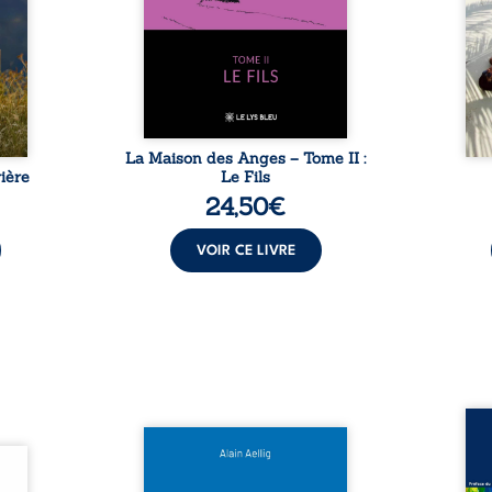
t : la
familiale, mais aussi la toute-
brûl
sement
puissance de Gauthier. Mais
secre
pas ...
comment dompter cet enfant
l’imp
avant qu’il ...
La Maison des Anges – Tome II :
ière
Le Fils
24,50
€
VOIR CE LIVRE
Assas
Et si le naufrage n’avait pas
La vi
l’été,
emporté tous ses secrets ? À
de ca
 de la
bord du Titanic, lors du voyage
enri