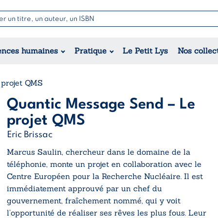
Nouvell
Poésie
Romance
Jeunesse
ences humaines
Pratique
Le Petit Lys
Nos collec
Théâtre
Érotique
Historique
Régional
 projet QMS
Quantic Message Send – Le
projet QMS
Eric Brissac
Marcus Saulin, chercheur dans le domaine de la
téléphonie, monte un projet en collaboration avec le
Centre Européen pour la Recherche Nucléaire. Il est
immédiatement approuvé par un chef du
gouvernement, fraîchement nommé, qui y voit
l’opportunité de réaliser ses rêves les plus fous. Leur