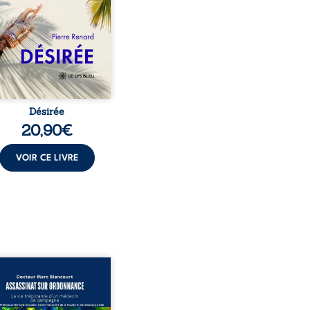
ante jusqu’à ce qu’un
t familial fasse planer
ensable : et s’ils étaient
demi-frère et ...
Désirée
20,90
€
VOIR CE LIVRE
sinat sur ordonnance –
e trépidante d’un médecin
mpagne est la réédition
chie et actualisée du