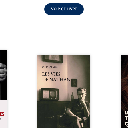
VOIR CE LIVRE
s pour
 mais
Les vies de Nathan est un
À sei
ersent
recueil de poésie né en trois
trou
ous la
jours, au printemps 2026. Pour
soci
a peur
la première fois, Stéphane Ezra,
moq
s les
médium, a pu communiquer
jugem
lés. À
avec son père, disparu depuis
senti
ne une
plus de vingt ans et qu’il n’a
sans
ec sa
jamais connu. De ce dialogue
ce qu
ction
par-delà la mort naissent des
avec
ant de
poèmes qui retracent une vie
certit
stice.
marquée par la Seconde
des 
 un ...
Guerre mondiale, une identité
refo
juive brisée, la guerre ...
tard,