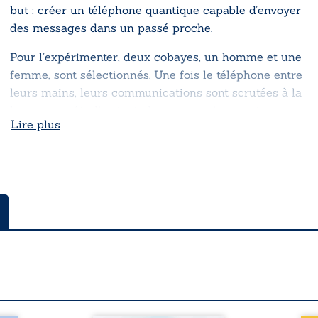
but : créer un téléphone quantique capable d’envoyer
des messages dans un passé proche.
Pour l’expérimenter, deux cobayes, un homme et une
femme, sont sélectionnés. Une fois le téléphone entre
leurs mains, leurs communications sont scrutées à la
loupe pour étudier tout changement inopportun.
Lire plus
Seulement, tout ne se passe pas comme prévu…