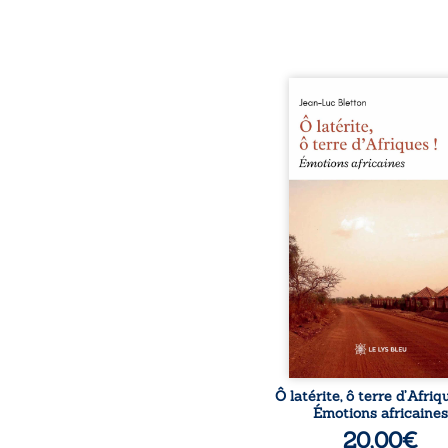
Ô latérite, ô terre d’Afri
est un hommage poétiq
authentique aux paysage
rencontres et aux émo
brutes d’un contine
reconstruction, e
traditions et modernit
souvenirs intimes – la p
Namoungou, le baob
Zagtouli – aux port
marquants – Thomas Sa
Hamadoun Dicko, le 
Biokou – l’auteur parta
instanta
Ô latérite, ô terre d’Afriq
Émotions africaines
20,00
€