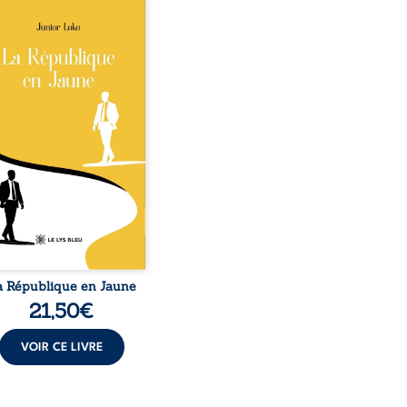
épublique Fédérale du
o, la naissance de
ux de races différentes
verse l’ordre établi :
r est Noir et Junior est
c, bien que nés d’un
e de Noirs. Très vite,
nement attire les médias
nationaux et transforme
bé blanc en une figure
matique sacrée, investie,
 certains, d’une mission
trice. Cependant, sous
couvert de ...
a République en Jaune
21,50
€
VOIR CE LIVRE