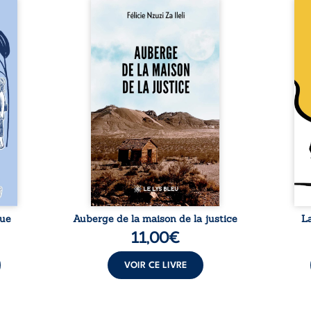
a rue
Auberge de la maison de la
En R
 six
justice est un récit-
Cong
ires,
témoignage consacré au
jumea
s, des
parcours exemplaire de Mbala
boule
es qui
Zi Nkuaku Lema Félix.
Senio
nir à
Magistrat intègre, fervent
Blan
avers
défenseur des droits humains
coupl
invite
et de l’indépendance
l’évé
férent
judiciaire, il voit sa carrière de
inter
i nous
trente-quatre ans brutalement
le bé
qui se
brisée par une révocation
emblé
rences
arbitraire en 2009, plongeant
selon
lement
sa vie dans un chaos matériel
salva
tre ...
et moral. À ...
rue
Auberge de la maison de la justice
L
11,00
€
VOIR CE LIVRE