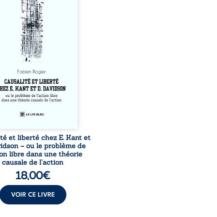
acun de nos actes s’inscrit
une chaîne de causes ? À
ers une confrontation
 les pensées d’Emmanuel
et de Donald Davidson,
sai explore les liens entre
 arbitre, déterminisme
l et responsabilité. De la
té kantienne au monisme
al de Davidson, il
roge la manière dont les
tions et les croyances
peuvent ...
té et liberté chez E. Kant et
vidson – ou le problème de
ion libre dans une théorie
causale de l’action
18,00
€
VOIR CE LIVRE