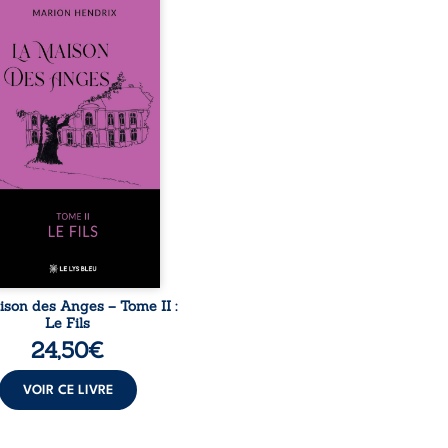
sommes en 1979, soit 15
 après le décès du
arche Anatole-Eustache.
mille devra affronter non
ment un inconnu qui rôde
ur du domaine et dont
n, le fidèle majordome,
te les visites, le passé
ombrant d’Anatole-
ache, la malédiction
iale, mais aussi la toute-
ance de Gauthier. Mais
ent dompter cet enfant
avant qu’il ...
ison des Anges – Tome II :
Le Fils
24,50
€
VOIR CE LIVRE