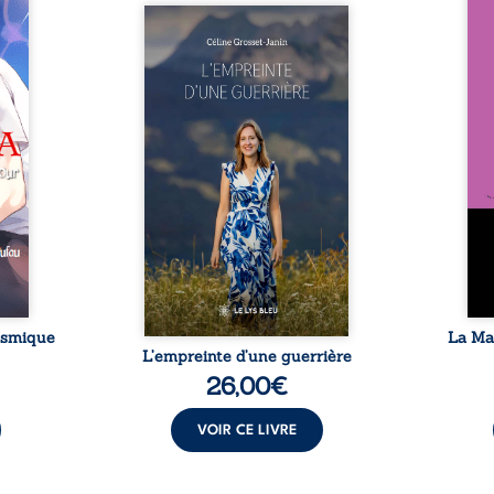
euses
Nous 
ntes,
Que reste-t-il de l’enfance
ans
ur la
lorsque la maladie impose ses
patri
st en
propres règles ? L’empreinte
La fa
nivers
d’une guerrière livre, sans
seule
ué au
détour, le récit d’un quotidien
auto
 de la
bouleversé par la maladie
Firmi
 alors
chronique, l’errance médicale
redou
 bulle
et de longues hospitalisations.
enc
. Cet
L’auteure y raconte ce que les
Eust
t-il à
dossiers médicaux taisent : la
famil
el ils
peur, l’isolement, l’épuisement
puiss
rent ?
et le sentiment de ne pas ...
comm
cosmique
La Ma
L’empreinte d’une guerrière
26,00
€
VOIR CE LIVRE