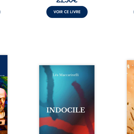
VOIR CE LIVRE
ance –
édecin
Aut
dition
Quatre parties. Quatre refus.
d’Atl
ée du
Quatre visages d’une existence
vent 
 Marc
en friction. Entre les silences
dans 
cin de
qu’on ne déchiffre pas, les
plia
ur son
amours qu’on dérange, les
peupl
cal et
corps qu’on administre et les
Atov
embre
liens qu’on sabote, cet ouvrage
dispa
combat
parle à celles et ceux qui
son d
rté du
vivent trop fort, trop vrai, trop
pierr
é une
tôt. Indocile est une traversée.
rebel
stance
Une langue nue. Une
Parmi
...
insurrection calme. Une
déclaration d’existence pour ...