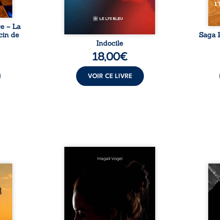
e – La
cin de
Saga P
Indocile
18,00
€
VOIR CE LIVRE
Qui prend soin de celles et
ceux auxquels nous confions
Clair-
nos enfants ? Derrière la
Vingt
alité,
douceur apparente des
bless
s, la
maisons d’accueil se joue une
pensé
ires à
réalité que nul ne soupçonne :
ce r
nces
rémunérations dérisoires,
inti
rté et
solitude, épuisement,
auto