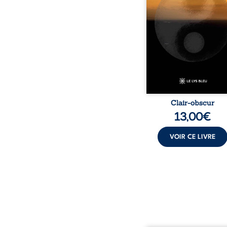
obscurité, les po
traduisent les observati
les ressentis façonnés 
d’une vie. Ils portent un 
sensible sur l’existence
monde contemporain, in
chacun à questionner s
Clair-obscur
13,00
€
VOIR CE LIVRE