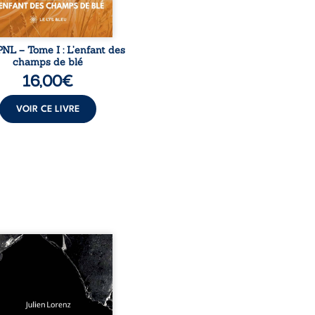
NL – Tome I : L’enfant des
champs de blé
16,00
€
VOIR CE LIVRE
 années d’écriture, de
ures, d’émotions et de
es se rencontrent dans
ecueil profondément
me. Entre nouvelles
biographiques, poèmes