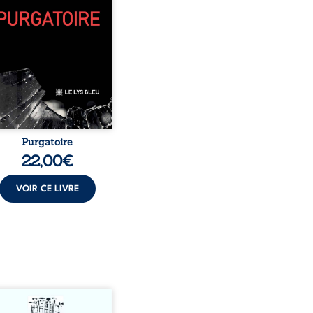
, pamphlets et réflexions
sophiques, chaque texte
re une porte sur
stence. Ici, nul ordre
sé : chaque page peut
choisie au hasard, comme
encontre inattendue sur
le chemin de la vie. ...
Purgatoire
22,00
€
VOIR CE LIVRE
s-nous vraiment libres