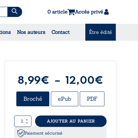
0 article
Accès privé
es & Contes
tions
Nos auteurs
Contact
Être édité
CONSULTEZ NOS MEILLEURES
VENTES
Plage
8,99
€
–
12,00
€
de
Broché
ePub
PDF
prix :
quantité
AJOUTER AU PANIER
8,99€
de
Oxygène
Paiement sécurisé