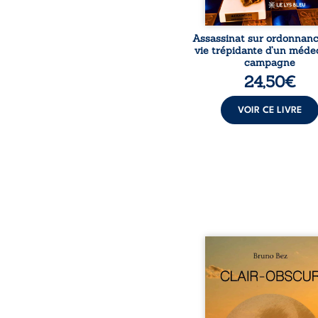
Assassinat sur ordonnanc
vie trépidante d’un méde
campagne
24,50
€
VOIR CE LIVRE
Composé en alexandrins, 
obscur aborde la spiritu
les relations humaine
nature et les territo
partir d’expérie
personnelles. Entre cla