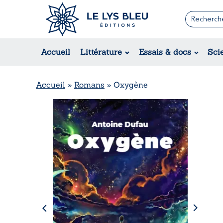
Romans
Contemporain
Accueil
Littérature
Essais & docs
Sci
Suspense / Thriller / Policier
Fantastique
Science-fiction
Accueil
»
Romans
»
Oxygène