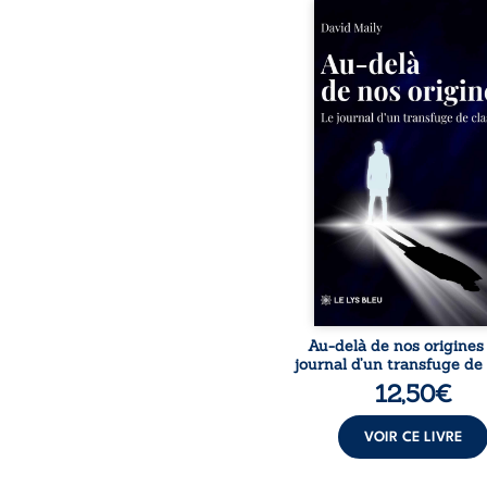
Né dans un milieu popula
la violence et les fra
familiales tenaient l
destin, David a choi
rupture. Très tôt, l’école
livres deviennent ses ar
survie, le moteur d’une
ascension sociale. S’arra
ses racines exige pourt
prix invisible. Pris entr
mondes, l’homme réali
les succès professionn
guérissent
Au-delà de nos origines
journal d’un transfuge de
12,50
€
VOIR CE LIVRE