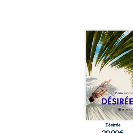
Au réveil, Pierre, jeune re
découvre qu’il est deve
séduisante femme métis
trente ans. À peine a
commencé à apprivois
nouveau corps qu’Ange 
dans sa vie et fait va
toutes ses certitudes.
eux, l’attirance est immé
brûlante jusqu’à ce 
secret familial fasse 
l’impensable : et s’ils é
demi-frère
Désirée
20,90
€