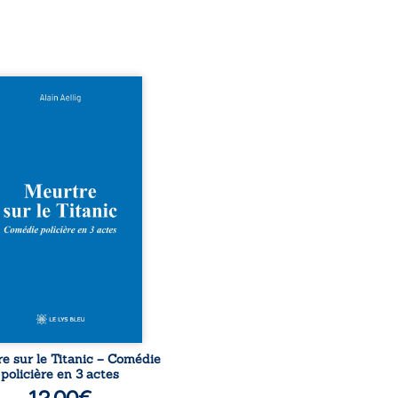
 le naufrage n’avait pas
té tous ses secrets ? À
du Titanic, lors du voyage
ural en 1912, un meurtre
ommis. Le drame disparaît
le navire, englouti dans
rofondeurs de l’Atlantique.
décennies plus tard, la
uverte de l’épave fait
gir un secret que l’on
it perdu. Dans un coffre
rieux, des indices oubliés
...
e sur le Titanic – Comédie
policière en 3 actes
12,00
€