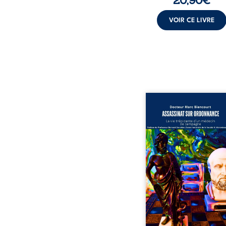
VOIR CE LIVRE
Assassinat sur ordonn
La vie trépidante d’un m
de campagne est la réé
enrichie et actualis
témoignage du Docteur
Biencourt, ancien méde
famille, qui revient s
parcours médical, syndi
ordinal. Depuis sept
2013, il raconte le long 
qui l’a conduit à être éca
corps médical, malgr
décision de première in