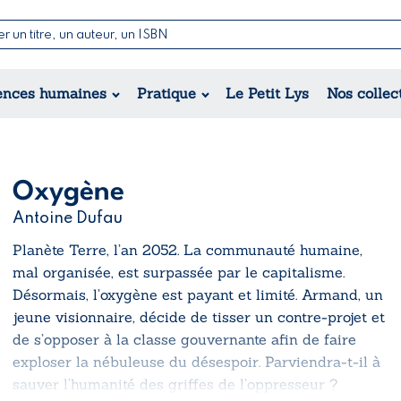
Nouvell
Poésie
Romance
Jeunesse
ences humaines
Pratique
Le Petit Lys
Nos collec
Théâtre
Érotique
Historique
Régional
Oxygène
Antoine Dufau
Planète Terre, l’an 2052. La communauté humaine,
mal organisée, est surpassée par le capitalisme.
Désormais, l’oxygène est payant et limité. Armand, un
jeune visionnaire, décide de tisser un contre-projet et
de s’opposer à la classe gouvernante afin de faire
exploser la nébuleuse du désespoir. Parviendra-t-il à
sauver l’humanité des griffes de l’oppresseur ?