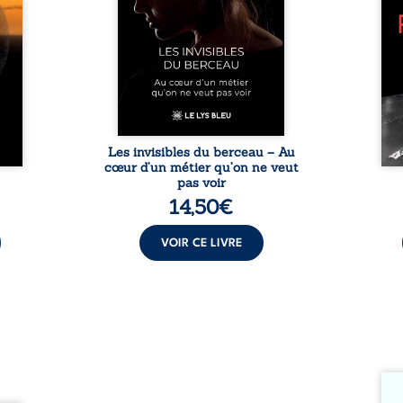
èmes
responsabilités écrasantes… À
bruts
ons et
travers des témoignages
philo
au fil
saisissants et sa propre
ouv
regard
expérience, Magali Vogel lève
l’exi
 et le
le voile sur les coulisses d’une ...
impo
vitant
être 
es ...
une r
Les invisibles du berceau – Au
cœur d’un métier qu’on ne veut
pas voir
14,50
€
VOIR CE LIVRE
Somme