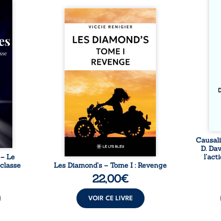
si ch
ire où
dans 
ctures
Revenge est à la tête des
trav
ieu de
Diamond’s, un clan de motards
entre
si la
aussi réputé et respecté que
Kant 
 et les
redouté dans tout le pays. Rien
cet es
mes de
ne la prédestinait à cette vie,
libre
 lente
mais les épreuves ont forgé
causa
cher à
une femme dure, inaccessible
volon
ant un
et résolue à ne jamais dévoiler
anom
e deux
ses faiblesses, jusqu’à ce que
inter
se que
le mystérieux Juan croise sa
inten
els ne
route. Chef d’une famille de
 ni ...
Nomads, Juan porte lui aussi le
poids ...
Causali
D. Da
 – Le
l’act
 classe
Les Diamond’s – Tome I : Revenge
22,00
€
VOIR CE LIVRE