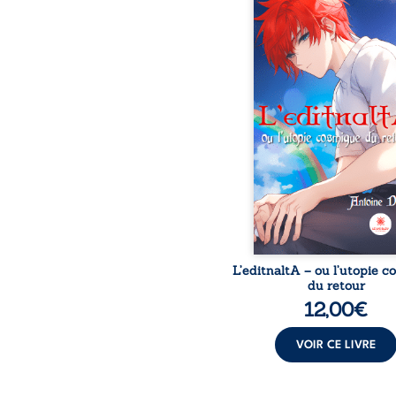
À la suite de nombr
péripéties bouleversa
Armand débarque s
planète Rette qui e
difficulté. En effet, l’u
social s’est substit
véritable univers. Coupés
vie, les Rettiens sont
obligés de vivre dans une
qui leur est propre
événement les mènera-
l’épanouissement auqu
aspi
L’editnaltA – ou l’utopie 
du retour
12,00
€
VOIR CE LIVRE