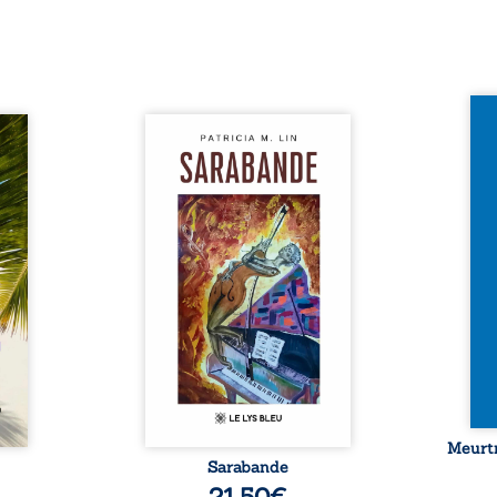
Et si
traité,
Aux chants crépitants de l’été,
empor
nu une
Sous le silence ouaté de la
bord 
sée de
neige en hiver, Au cours de
inaug
-t-il
nuits pâles, Dans la clarté
est c
er ce
bienveillante de la lune, Rêves,
avec 
surgit
pensées, révoltes et espoirs…
les p
ciller
Des mots s’assemblent, colorés,
Sept 
 Entre
rebelles aux règles de la
déco
diate,
poésie, mais chantant en
resur
qu’un
rythme. Ils forment une
croya
planer
sarabande, passionnée souvent,
mysté
taient
plus ...
 et ...
Meurtr
Sarabande
21,50
€