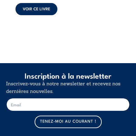
calme. Une
déclaration
VOIR CE LIVRE
d’existence pour ...
Inscription à la newsletter
Inscrivez-vous à notre newsletter et recevez nos
dernières nouvelles.
E
E
-
-
m
m
a
a
TENEZ-MOI AU COURANT !
i
i
l
l
*