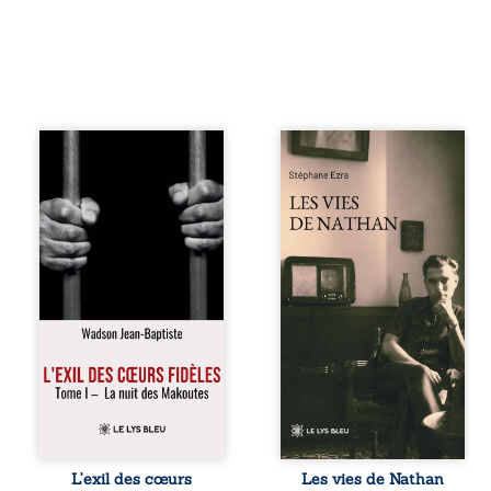
« Une nuit suffit
Les vies de
parfois pour briser
Nathan est un
une famille… mais
recueil de poésie
certaines fidélités
né en trois jours,
traversent les
au printemps
années. » Haïti,
2026. Pour la
sous la dictature
première fois,
des Duvalier. La
Stéphane Ezra,
peur s’étend
médium, a pu
jusque dans les
communiquer
villages les plus
avec son père,
reculés. À Bainet,
disparu depuis
Jean-Joël Joli
plus de vingt ans
mène une
et qu’il n’a jamais
existence paisible
connu. De ce
avec sa famille.
dialogue par-delà
Chef de section
la mort naissent
respecté, il refuse
des poèmes qui
L’exil des cœurs
Les vies de Nathan
pourtant de
retracent une vie