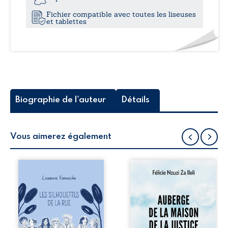
Fichier compatible avec toutes les liseuses
et tablettes
Biographie de l'auteur
Détails
Vous aimerez également
Les silhouettes de
Auberge de la
la rue donne la
maison de la
parole à six
justice est un
personnages
récit-témoignage
ordinaires,
consacré au
traversés par des
parcours
pensées, des
exemplaire de