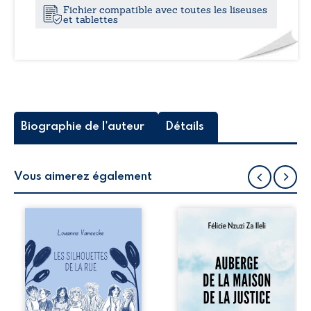
Fichier compatible avec toutes les liseuses
et tablettes
Biographie de l'auteur
Détails
Vous aimerez également
Les silhouettes de
Auberge de la
la rue donne la
maison de la
parole à six
justice est un
personnages
récit-témoignage
ordinaires,
consacré au
traversés par des
parcours
pensées, des
exemplaire de
émotions et des
Mbala Zi Nkuaku