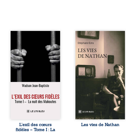
« Une nuit suffit
Les vies de
parfois pour briser
Nathan est un
une famille… mais
recueil de poésie
certaines fidélités
né en trois jours,
traversent les
au printemps
années. » Haïti,
2026. Pour la
sous la dictature
première fois,
des Duvalier. La
Stéphane Ezra,
peur s’étend
médium, a pu
jusque dans les
communiquer
villages les plus
avec son père,
reculés. À Bainet,
disparu depuis
Jean-Joël Joli
plus de vingt ans
mène une
et qu’il n’a jamais
existence paisible
connu. De ce
avec sa famille.
dialogue par-delà
Chef de section
la mort naissent
respecté, il refuse
des poèmes qui
L’exil des cœurs
Les vies de Nathan
pourtant de
retracent une vie
fidèles – Tome I : La