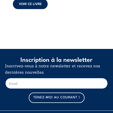
déclaration
VOIR CE LIVRE
d’existence pour ...
Inscription à la newsletter
Inscrivez-vous à notre newsletter et recevez nos
dernières nouvelles.
E
E
-
-
m
m
a
a
TENEZ-MOI AU COURANT !
i
i
l
l
*