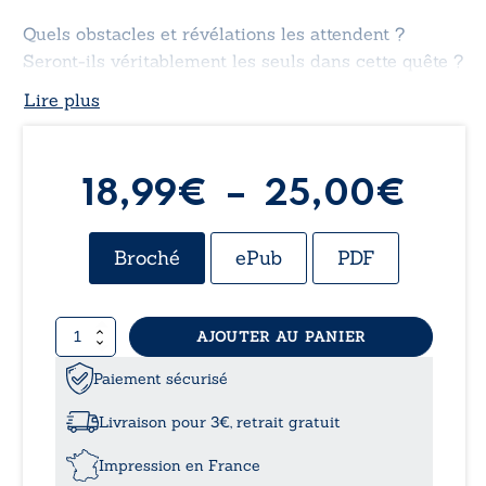
Quels obstacles et révélations les attendent ?
Seront-ils véritablement les seuls dans cette quête ?
Lire plus
Pla
18,99
€
–
25,00
€
de
Broché
ePub
PDF
prix 
quantité
AJOUTER AU PANIER
18,
de
L’Inatteignable
Paiement sécurisé
à
Livraison pour 3€, retrait gratuit
25,
Impression en France