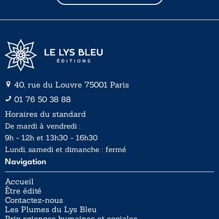
l
l
*
40, rue du Louvre 75001 Paris
01 76 50 38 88
Horaires du standard
De mardi à vendredi :
9h - 12h et 13h30 - 16h30
Lundi, samedi et dimanche : fermé
Navigation
Accueil
Être édité
Contactez-nous
Les Plumes du Lys Bleu
Prix sciences humaines et sociales