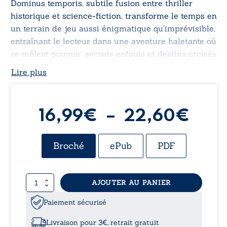
Dominus temporis
, subtile fusion entre thriller
historique et science-fiction, transforme le temps en
un terrain de jeu aussi énigmatique qu’imprévisible,
entraînant le lecteur dans une aventure haletante où
se mêlent pouvoir, secrets enfouis et destins croisés.
Lire plus
Pla
16,99
€
–
22,60
€
de
Broché
ePub
PDF
prix 
quantité
AJOUTER AU PANIER
16,
de
Dominus
Paiement sécurisé
à
temporis
Livraison pour 3€, retrait gratuit