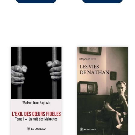
« Une nuit suffit
Les vies de
parfois pour briser
Nathan est un
une famille… mais
recueil de poésie
certaines fidélités
né en trois jours,
traversent les
au printemps
années. » Haïti,
2026. Pour la
sous la dictature
première fois,
des Duvalier. La
Stéphane Ezra,
peur s’étend
médium, a pu
jusque dans les
communiquer
villages les plus
avec son père,
reculés. À Bainet,
disparu depuis
Jean-Joël Joli
plus de vingt ans
mène une
et qu’il n’a jamais
existence paisible
connu. De ce
avec sa famille.
dialogue par-delà