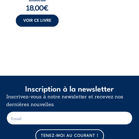
langue nue. Une
18,00
€
insurrection
calme. Une
déclaration
VOIR CE LIVRE
d’existence pour ...
Inscription à la newsletter
Inscrivez-vous à notre newsletter et recevez nos
dernières nouvelles.
E
E
-
-
m
m
a
a
TENEZ-MOI AU COURANT !
i
i