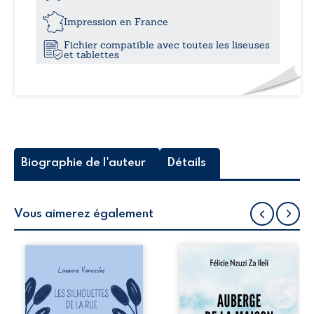
22,
Impression en France
Fichier compatible avec toutes les liseuses
et tablettes
Biographie de l'auteur
Détails
Vous aimerez également
Les silhouettes de
Auberge de la
la rue donne la
maison de la
parole à six
justice est un
personnages
récit-témoignage
ordinaires,
consacré au