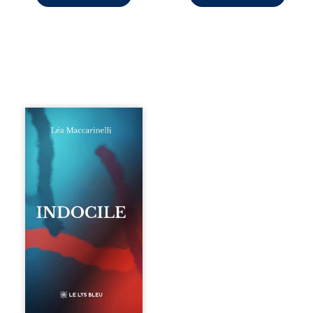
Quatre parties.
Quatre refus.
Quatre visages
d’une existence en
friction. Entre les
silences qu’on ne
déchiffre pas, les
amours qu’on
dérange, les corps
qu’on administre
et les liens qu’on
sabote, cet
ouvrage parle à
celles et ceux qui
vivent trop fort,
trop vrai, trop tôt.
Indocile est une