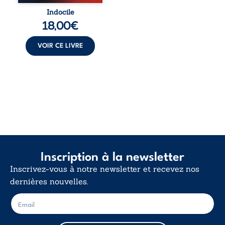
traversée. Une
Indocile
langue nue. Une
18,00
€
insurrection
calme. Une
déclaration
VOIR CE LIVRE
d’existence pour ...
Inscription à la newsletter
Inscrivez-vous à notre newsletter et recevez nos
dernières nouvelles.
E
E
-
-
m
m