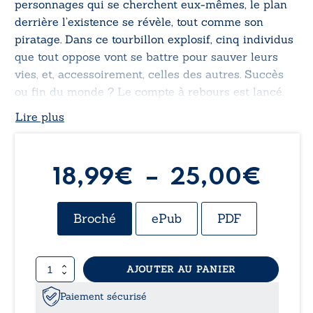
personnages qui se cherchent eux-mêmes, le plan
derrière l’existence se révèle, tout comme son
piratage. Dans ce tourbillon explosif, cinq individus
que tout oppose vont se battre pour sauver leurs
vies, et, accessoirement, celles des autres. Succès
ou fin du monde ? Le compte à rebours est lancé.
Lire plus
Pla
18,99
€
–
25,00
€
de
Broché
ePub
PDF
prix 
quantité
AJOUTER AU PANIER
18,
de
Defrags
Paiement sécurisé
à
-