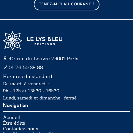
a
a
TENEZ-MOI AU COURANT !
i
i
l
l
*
40, rue du Louvre 75001 Paris
01 76 50 38 88
Horaires du standard
De mardi à vendredi :
9h - 12h et 13h30 - 16h30
Lundi, samedi et dimanche : fermé
Navigation
Accueil
Être édité
Contactez-nous