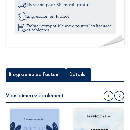
Tome
Livraison pour 3€, retrait gratuit
I
25,
:
Impression en France
Émergence
Fichier compatible avec toutes les liseuses
et tablettes
Biographie de l'auteur
Détails
Vous aimerez également
Les silhouettes de
Auberge de la
la rue donne la
maison de la
parole à six
justice est un
personnages
récit-témoignage