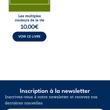
le sens profond.
Entre souvenirs,
blessures et
désillusions, Les
Les multiples
multiples couleurs
couleurs de la vie
de la vie explore la
10,00
€
force des liens, le
poids des non-dits
et la ...
VOIR CE LIVRE
Inscription à la newsletter
Inscrivez-vous à notre newsletter et recevez nos
dernières nouvelles.