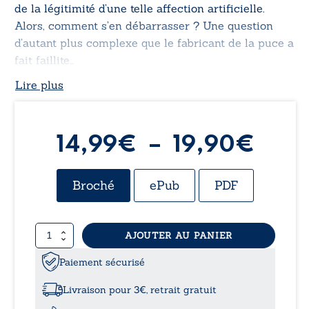
de la légitimité d’une telle affection artificielle.
Alors, comment s’en débarrasser ? Une question
d’autant plus complexe que le fabricant de la puce a
fait faillite…
Lire plus
Plag
14,99
€
–
19,90
€
de
Broché
ePub
PDF
prix 
quantité
AJOUTER AU PANIER
14,9
de
Aube
Paiement sécurisé
à
épluche
ses
Livraison pour 3€, retrait gratuit
horizons