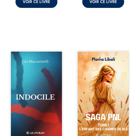
VOIR CE LIVRE
VOIR CE LIVRE
Quatre parties.
Autrefois, les
Quatre refus.
champs d’Atlantis
Quatre visages
vibraient sous le
d’une existence en
vent et les enfants
friction. Entre les
couraient dans les
silences qu’on ne
blés. Puis la
déchiffre pas, les
couronne plia le
amours qu’on
genou, livrant son
dérange, les corps
peuple à l’ombre
qu’on administre
d’Ivorny. À Atove,
et les liens qu’on
Luwel aurait pu
sabote, cet
disparaître dans
ouvrage parle à
les ruines de son
celles et ceux qui
destin ; pourtant,
vivent trop fort,
sous les pierres
trop vrai, trop tôt.
d’un temple