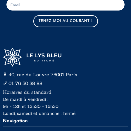
E
E
-
-
m
m
a
a
TENEZ-MOI AU COURANT !
i
i
l
l
*
40, rue du Louvre 75001 Paris
01 76 50 38 88
Horaires du standard
De mardi à vendredi :
9h - 12h et 13h30 - 16h30
Lundi, samedi et dimanche : fermé
Navigation