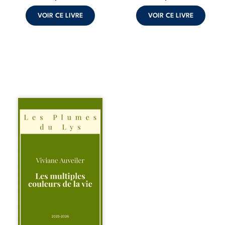
croyances
peuvent ...
VOIR CE LIVRE
VOIR CE LIVRE
Trois récits, trois
existences saisies
à l’instant où tout
bascule. Une
amitié meurtrie
cherche
l’apaisement, un
couple vacillant
recouvre
l’espérance, tandis
qu’une femme
interroge les faux
éclats des fêtes
pour en retrouver