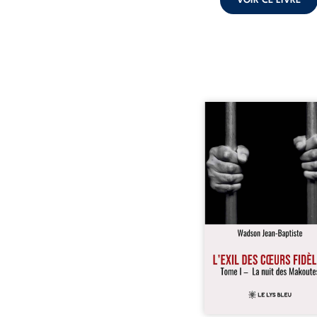
VOIR CE LIVRE
« Une nuit suffit parfoi
briser une famille…
certaines fidélités trav
les années. » Haïti, s
dictature des Duvalier. L
s’étend jusque dan
villages les plus recu
Bainet, Jean-Joël Joli mè
existence paisible av
famille. Chef de se
respecté, il refuse pourt
fermer les yeux sur l’inju
Mais, dans