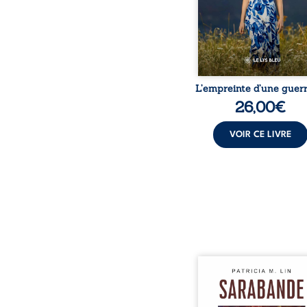
peur, l’isolement, l’épui
et le sentiment de ne 
L’empreinte d’une guerr
26,00
€
VOIR CE LIVRE
Aux chants crépitants de 
Sous le silence ouaté
neige en hiver, Au co
nuits pâles, Dans la 