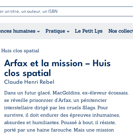
Nouvell
Poésie
Romance
Jeunesse
ences humaines
Pratique
Le Petit Lys
Nos collec
Théâtre
Érotique
Historique
Régional
 Huis clos spatial
Arfax et la mission – Huis
clos spatial
Claude Henri Rebel
Dans un futur glacé, MacGoldins, ex-éleveur écossais,
se réveille prisonnier d’Arfax, un pénitencier
interstellaire dirigé par les cruels Slags. Pour
survivre, il doit endurer des épreuves inhumaines,
absurdes et humiliantes. Poussé à bout, il résiste,
porté par une haine farouche. Mais une mission