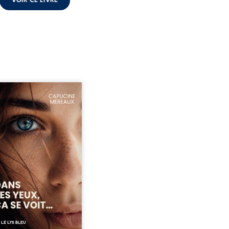
VOIR CE LIVRE
ze ans, Violette peine à
ver sa place dans la
été. Entre timidité,
ueries et peur du
ent, elle avance avec le
ment d’être différente,
 comprendre pleinement
i l’habite. Sa rencontre
 Louise bouleverse ses
udes et fait naître en elle
émotions longtemps
ulées. Des années plus
 alors qu’elle s’apprête à ...