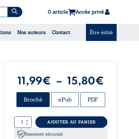
0 article
Accès privé
es & Contes
tions
Nos auteurs
Contact
Être édité
CONSULTEZ NOS
MEILLEURES VENTES
Plage
11,99
€
–
15,80
€
de
Broché
ePub
PDF
prix :
quantité
AJOUTER AU PANIER
11,99€
de
Arfax
Paiement sécurisé