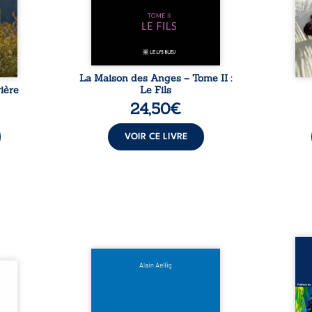
sement
puissance de Gauthier. Mais
secre
pas ...
comment dompter cet enfant
l’imp
avant qu’il ...
La Maison des Anges – Tome II :
ière
Le Fils
24,50
€
VOIR CE LIVRE
Assas
Et si le naufrage n’avait pas
La vi
l’été,
emporté tous ses secrets ? À
de ca
 de la
bord du Titanic, lors du voyage
enri
urs de
inaugural en 1912, un meurtre
témo
clarté
est commis. Le drame disparaît
Bienc