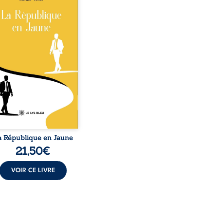
o, la naissance de
ux de races différentes
verse l’ordre établi :
r est Noir et Junior est
c, bien que nés d’un
e de Noirs. Très vite,
nement attire les médias
nationaux et transforme
bé blanc en une figure
matique sacrée, investie,
 certains, d’une mission
trice. Cependant, sous
couvert de ...
a République en Jaune
21,50
€
VOIR CE LIVRE