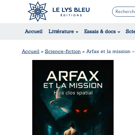
Romans
Contemporain
Accueil
Littérature
Essais & docs
Sci
Suspense / Thriller / Policier
Fantastique
Science-fiction
Accueil
»
Science-fiction
»
Arfax et la mission –