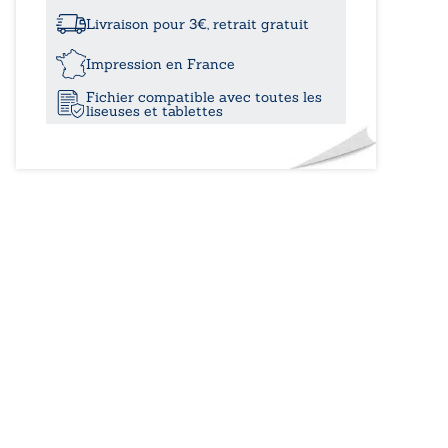
à
et
la
Livraison pour 3€, retrait gratuit
mission
15,80
-
Impression en France
Huis
Fichier compatible avec toutes les
clos
liseuses et tablettes
spatial