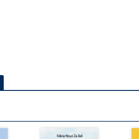
a rue
Auberge de la maison de la
En R