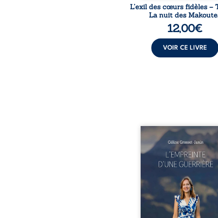
L’exil des cœurs fidèles – 
La nuit des Makoute
12,00
€
VOIR CE LIVRE
Que reste-t-il de l’e
lorsque la maladie impo
propres règles ? L’emp
d’une guerrière livre
détour, le récit d’un quo
bouleversé par la ma
chronique, l’errance mé
et de longues hospitalisa
L’auteure y raconte ce q
dossiers médicaux taisen