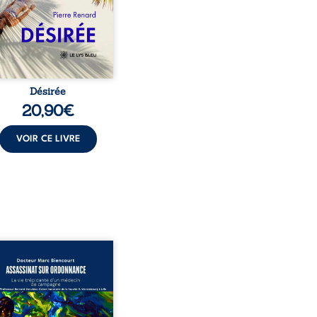
t familial fasse planer
ensable : et s’ils étaient
demi-frère et ...
Désirée
20,90
€
VOIR CE LIVRE
sinat sur ordonnance –
e trépidante d’un médecin
mpagne est la réédition
chie et actualisée du
ignage du Docteur Marc
ourt, ancien médecin de