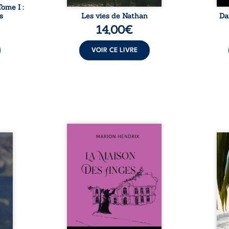
Tome I :
s
Les vies de Nathan
Da
14,00
€
VOIR CE LIVRE
Nous sommes en 1979, soit 15
nfance
ans après le décès du
Au rév
se ses
patriarche Anatole-Eustache.
décou
reinte
La famille devra affronter non
sédui
, sans
seulement un inconnu qui rôde
tren
tidien
autour du domaine et dont
comm
ladie
Firmin, le fidèle majordome,
nouve
dicale
redoute les visites, le passé
dans 
tions.
encombrant d’Anatole-
toute
ue les
Eustache, la malédiction
eux, 
t : la
familiale, mais aussi la toute-
brûl