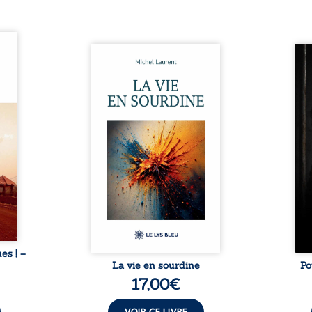
ques !
ue et
Nina et Pierre se sont
Pour
s, aux
rencontrés très jeunes,
racon
tions
presque par hasard, et se sont
marqu
nt en
aimés simplement, persuadés
la c
ntre
que la présence de l’autre
l’enf
é. Des
suffirait. Ils mènent une
égale
luie à
existence modeste, rythmée
ont p
ab de
par le travail, la fatigue et les
Au-d
raits
silences. La mort de la mère de
pers
nkara,
Nina, chez qui ils vivent,
inte
Vieux
fragilise un équilibre déjà
respo
ge des
précaire. Puis vient la
la 
nés ...
naissance de leur enfant, et le
reco
basculement. ...
ues ! –
La vie en sourdine
Po
17,00
€