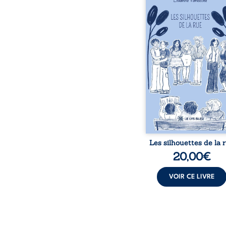
donne la parole à
personnages ordina
traversés par des pensée
émotions et des silenc
pourraient apparte
chacun de nous. À tr
leurs parcours, ce roman 
à porter un regard dif
sur celles et ceux qu
entourent, à deviner ce 
cache derrière les appa
et à s’ouvrir au fourmil
sensible de no
Les silhouettes de la 
20,00
€
VOIR CE LIVRE