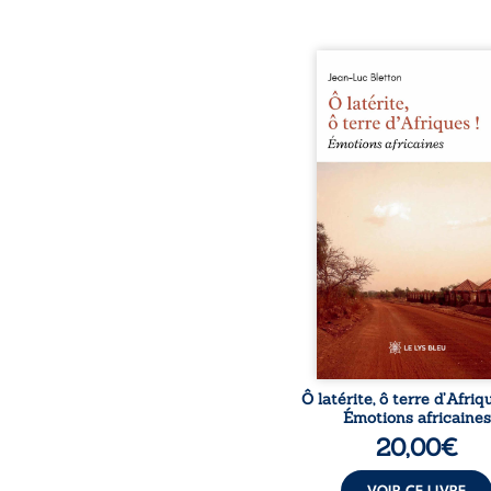
Ô latérite, ô terre d’Afri
est un hommage poétiq
authentique aux paysage
rencontres et aux émo
brutes d’un contine
reconstruction, e
traditions et modernit
souvenirs intimes – la p
Namoungou, le baob
Zagtouli – aux port
marquants – Thomas Sa
Hamadoun Dicko, le 
Biokou – l’auteur parta
instanta
Ô latérite, ô terre d’Afriq
Émotions africaines
20,00
€