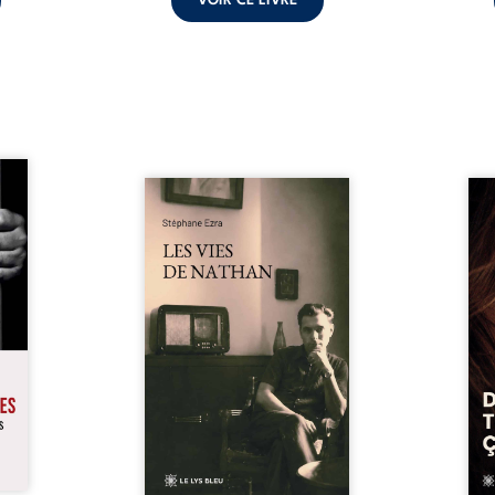
VOIR CE LIVRE
s pour
 mais
Les vies de Nathan est un
À sei
ersent
recueil de poésie né en trois
trou
ous la
jours, au printemps 2026. Pour
soci
a peur
la première fois, Stéphane Ezra,
moq
s les
médium, a pu communiquer
jugem
lés. À
avec son père, disparu depuis
senti
ne une
plus de vingt ans et qu’il n’a
sans
ec sa
jamais connu. De ce dialogue
ce qu
ction
par-delà la mort naissent des
avec
ant de
poèmes qui retracent une vie
certit
stice.
marquée par la Seconde
des 
 un ...
Guerre mondiale, une identité
refo
juive brisée, la guerre ...
tard,