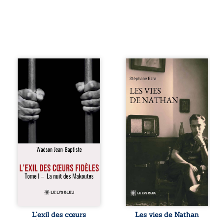
« Une nuit suffit
Les vies de
parfois pour briser
Nathan est un
une famille… mais
recueil de poésie
certaines fidélités
né en trois jours,
traversent les
au printemps
années. » Haïti,
2026. Pour la
sous la dictature
première fois,
des Duvalier. La
Stéphane Ezra,
peur s’étend
médium, a pu
jusque dans les
communiquer
villages les plus
avec son père,
reculés. À Bainet,
disparu depuis
Jean-Joël Joli
plus de vingt ans
mène une
et qu’il n’a jamais
existence paisible
connu. De ce
avec sa famille.
dialogue par-delà
Chef de section
la mort naissent
respecté, il refuse
des poèmes qui
L’exil des cœurs
Les vies de Nathan
pourtant de
retracent une vie