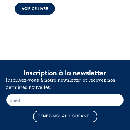
calme. Une
déclaration
VOIR CE LIVRE
d’existence pour ...
Inscription à la newsletter
Inscrivez-vous à notre newsletter et recevez nos
dernières nouvelles.
E
E
-
-
m
m
a
a
TENEZ-MOI AU COURANT !
i
i
l
l
*