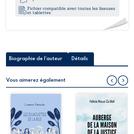
âme
Fichier compatible avec toutes les liseuses
-
et tablettes
De
vos
rêves
à
la
réalité
Biographie de l'auteur
Détails
Vous aimerez également
Les silhouettes de
Auberge de la
la rue donne la
maison de la
parole à six
justice est un
personnages
récit-témoignage
ordinaires,
consacré au
traversés par des
parcours
pensées, des
exemplaire de