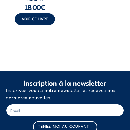
langue nue. Une
18,00
€
insurrection
calme. Une
déclaration
VOIR CE LIVRE
d’existence pour ...
Inscription à la newsletter
Inscrivez-vous à notre newsletter et recevez nos
dernières nouvelles.
E
E
-
-
m
m
a
a
TENEZ-MOI AU COURANT !
i
i