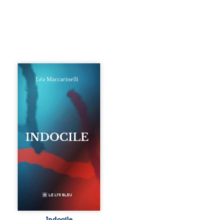
Quatre parties.
Quatre refus.
Quatre visages
d’une existence en
friction. Entre les
silences qu’on ne
déchiffre pas, les
amours qu’on
dérange, les corps
qu’on administre
et les liens qu’on
sabote, cet
ouvrage parle à
celles et ceux qui
vivent trop fort,
trop vrai, trop tôt.
Indocile est une
traversée. Une
Indocile