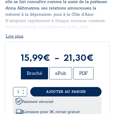
elle se fait connaître comme le sosie de la poétesse
Anna Akhmatova, ses relations amoureuses la
mènent à la dépression, puis à la Côte d’Azur.
S’adaptant rapidement à chaque nouveau contexte,
Varvara connaît une existence riche, mais
tumultueuse.
Lire plus
Quelle sera sa prochaine aventure ?
Plag
15,99
€
–
21,30
€
de
Broché
ePub
PDF
prix 
quantité
AJOUTER AU PANIER
15,9
de
Varvara
Paiement sécurisé
à
-
De
Livraison pour 3€, retrait gratuit