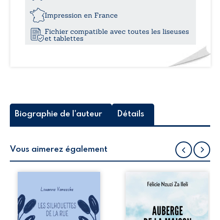
l'Oural
21,3
à
Impression en France
la
Fichier compatible avec toutes les liseuses
Méditerranée
et tablettes
Biographie de l'auteur
Détails
Vous aimerez également
Les silhouettes de
Auberge de la
la rue donne la
maison de la
parole à six
justice est un
personnages
récit-témoignage
ordinaires,
consacré au