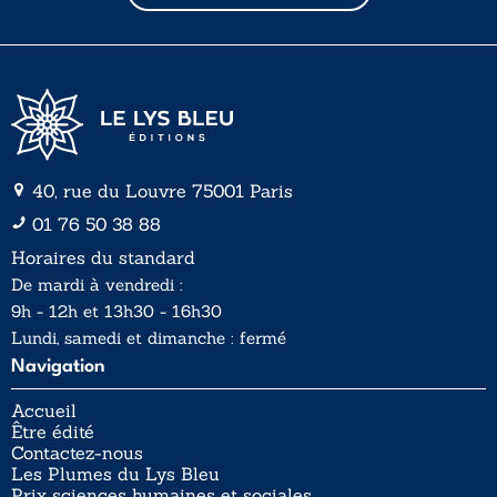
l
l
*
40, rue du Louvre 75001 Paris
01 76 50 38 88
Horaires du standard
De mardi à vendredi :
9h - 12h et 13h30 - 16h30
Lundi, samedi et dimanche : fermé
Navigation
Accueil
Être édité
Contactez-nous
Les Plumes du Lys Bleu
Prix sciences humaines et sociales