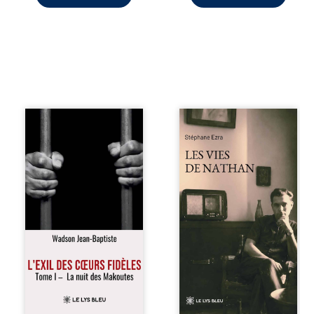
« Une nuit suffit
Les vies de
parfois pour briser
Nathan est un
une famille… mais
recueil de poésie
certaines fidélités
né en trois jours,
traversent les
au printemps
années. » Haïti,
2026. Pour la
sous la dictature
première fois,
des Duvalier. La
Stéphane Ezra,
peur s’étend
médium, a pu
jusque dans les
communiquer
villages les plus
avec son père,
reculés. À Bainet,
disparu depuis
Jean-Joël Joli
plus de vingt ans
mène une
et qu’il n’a jamais
existence paisible
connu. De ce
avec sa famille.
dialogue par-delà
Chef de section
la mort naissent