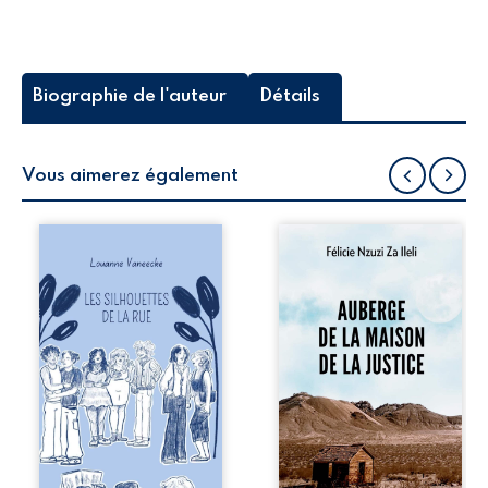
Biographie de l'auteur
Détails
Vous aimerez également
Les silhouettes de
Auberge de la
la rue donne la
maison de la
parole à six
justice est un
personnages
récit-témoignage
ordinaires,
consacré au
traversés par des
parcours
pensées, des
exemplaire de
émotions et des
Mbala Zi Nkuaku
silences qui
Lema Félix.
pourraient
Magistrat intègre,
appartenir à
fervent défenseur
chacun de nous. À
des droits
travers leurs
humains et de