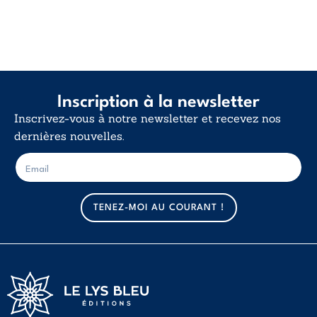
Inscription à la newsletter
Inscrivez-vous à notre newsletter et recevez nos
dernières nouvelles.
E
E
-
-
m
m
a
a
TENEZ-MOI AU COURANT !
i
i
l
l
*