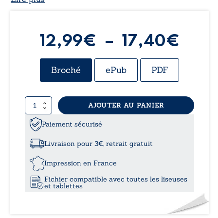
Plag
12,99
€
–
17,40
€
de
Broché
ePub
PDF
prix 
quantité
AJOUTER AU PANIER
12,9
de
Une
Paiement sécurisé
à
nouvelle
vie
Livraison pour 3€, retrait gratuit
17,4
Impression en France
Fichier compatible avec toutes les liseuses
et tablettes