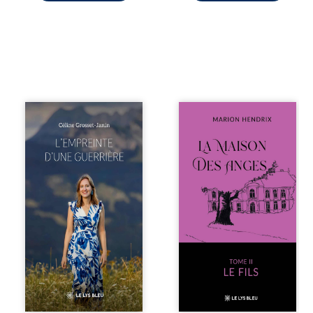
Que reste-t-il de
Nous sommes en
l’enfance lorsque
1979, soit 15 ans
la maladie impose
après le décès du
ses propres règles
patriarche
? L’empreinte
Anatole-Eustache.
d’une guerrière
La famille devra
livre, sans détour,
affronter non
le récit d’un
seulement un
quotidien
inconnu qui rôde
bouleversé par la
autour du
maladie
domaine et dont
chronique,
Firmin, le fidèle
l’errance médicale
majordome,
et de longues
redoute les visites,
hospitalisations.
le passé
L’auteure y
encombrant
raconte ce que les
d’Anatole-