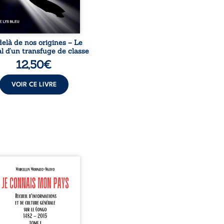
elà de nos origines – Le
l d’un transfuge de classe
12,50
€
VOIR CE LIVRE
onnais mon pays se
nte comme une œuvre de
mission et d’éveil civique,
née à raviver la mémoire
laise. En retraçant les
es étapes de l’histoire
nale, il entend combattre