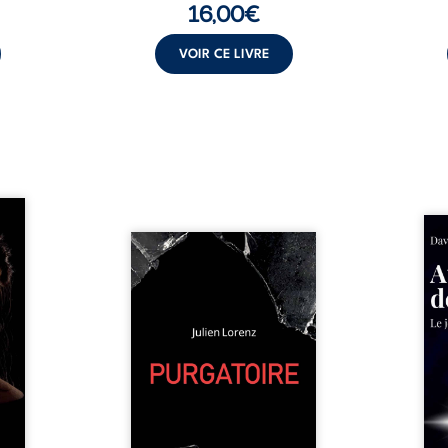
16,00
€
VOIR CE LIVRE
les et
nfions
Né da
re la
Vingt années d’écriture, de
la vi
 des
blessures, d’émotions et de
famil
ue une
pensées se rencontrent dans
dest
onne :
ce recueil profondément
ruptur
ires,
intime. Entre nouvelles
livre
ent,
autobiographiques, poèmes
survi
tes… À
bruts, pamphlets et réflexions
ascen
nages
philosophiques, chaque texte
ses r
ropre
ouvre une porte sur
prix 
l lève
l’existence. Ici, nul ordre
monde
une ...
imposé : chaque page peut
les s
être choisie au hasard, comme