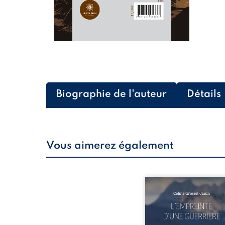
Biographie de l'auteur
Détails
Vous aimerez également
Que reste-t-il de l’e
lorsque la maladie impo
propres règles ? L’emp
d’une guerrière livre
détour, le récit d’un quo