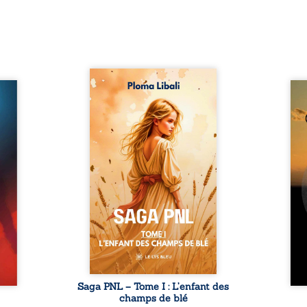
Autrefois, les champs
refus.
d’Atlantis vibraient sous le
Compo
stence
vent et les enfants couraient
obscu
lences
dans les blés. Puis la couronne
les 
s, les
plia le genou, livrant son
natur
, les
peuple à l’ombre d’Ivorny. À
par
et les
Atove, Luwel aurait pu
perso
uvrage
disparaître dans les ruines de
obs
x qui
son destin ; pourtant, sous les
tradu
i, trop
pierres d’un temple oublié, des
les r
ersée.
rebelles lui tendirent la main.
d’une
 Une
Parmi eux, Atos, général sans
sensi
. Une
trône mais habité par ...
monde
our ...
c
Saga PNL – Tome I : L’enfant des
champs de blé