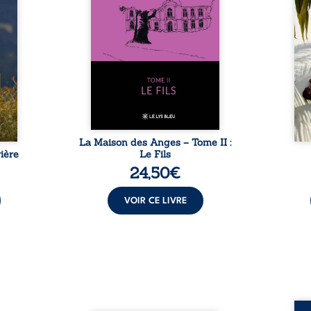
ladie
Firmin, le fidèle majordome,
nouve
dicale
redoute les visites, le passé
dans 
tions.
encombrant d’Anatole-
toute
ue les
Eustache, la malédiction
eux, 
t : la
familiale, mais aussi la toute-
brûl
sement
puissance de Gauthier. Mais
secre
pas ...
comment dompter cet enfant
l’imp
avant qu’il ...
La Maison des Anges – Tome II :
ière
Le Fils
24,50
€
VOIR CE LIVRE