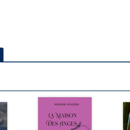
Nous sommes en 1979, soit 15
nfance
ans après le décès du
Au rév
se ses
patriarche Anatole-Eustache.
décou
reinte
La famille devra affronter non
sédui
, sans
seulement un inconnu qui rôde
tren
tidien
autour du domaine et dont
comm