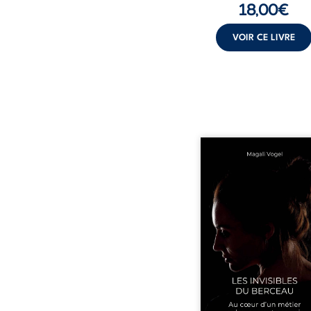
18,00
€
VOIR CE LIVRE
Qui prend soin de cel
ceux auxquels nous co
nos enfants ? Derriè
douceur apparente
maisons d’accueil se jo
réalité que nul ne soupç
rémunérations dériso
solitude, épuisem
responsabilités écrasan
travers des témoig
saisissants et sa p
expérience, Magali Voge
le voile sur les coulisses d’