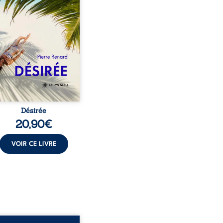
au corps qu’Ange surgit
sa vie et fait vaciller
s ses certitudes. Entre
l’attirance est immédiate,
ante jusqu’à ce qu’un
t familial fasse planer
ensable : et s’ils étaient
demi-frère et ...
Désirée
20,90
€
VOIR CE LIVRE