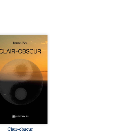
sé en alexandrins, Clair-
r aborde la spiritualité,
relations humaines, la
e et les territoires à
tir d’expériences
nnelles. Entre clarté et
curité, les poèmes
isent les observations et
essentis façonnés au fil
 vie. Ils portent un regard
ble sur l’existence et le
 contemporain, invitant
hacun à questionner ses ...
Clair-obscur