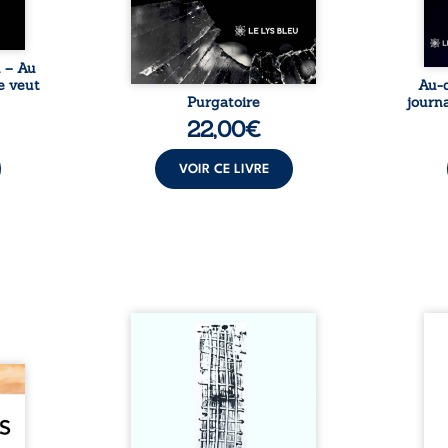
une rencontre inattendue sur
le chemin de la vie. ...
u – Au
e veut
Au-d
Purgatoire
journa
22,00
€
VOIR CE LIVRE
Sommes-nous vraiment libres
Je c
si chacun de nos actes s’inscrit
prése
dans une chaîne de causes ? À
trans
e des
travers une confrontation
desti
otards
entre les pensées d’Emmanuel
congo
té que
Kant et de Donald Davidson,
grand
. Rien
cet essai explore les liens entre
natio