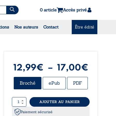
0 article
Accès privé
es & Contes
tions
Nos auteurs
Contact
Être édité
CONSULTEZ NOS
MEILLEURES VENTES
Plage
12,99
€
–
17,00
€
de
Broché
ePub
PDF
prix :
quantité
AJOUTER AU PANIER
12,99
de
Un
Paiement sécurisé