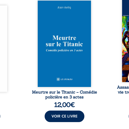
Assas
Et si le naufrage n’avait pas
La vi
l’été,
emporté tous ses secrets ? À
de ca
 de la
bord du Titanic, lors du voyage
enri
urs de
inaugural en 1912, un meurtre
témo
clarté
est commis. Le drame disparaît
Bienc
Rêves,
avec le navire, englouti dans
famil
poirs…
les profondeurs de l’Atlantique.
parco
lorés,
Sept décennies plus tard, la
ordi
de la
découverte de l’épave fait
2013,
nt en
resurgir un secret que l’on
qui l
t une
croyait perdu. Dans un coffre
corp
uvent,
mystérieux, des indices oubliés
décis
plus ...
...
Assas
Meurtre sur le Titanic – Comédie
vie t
policière en 3 actes
12,00
€
VOIR CE LIVRE