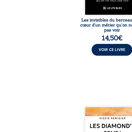
Les invisibles du bercea
cœur d’un métier qu’on n
pas voir
14,50
€
VOIR CE LIVRE
Revenge est à la têt
Diamond’s, un clan de m
aussi réputé et respec
redouté dans tout le pays