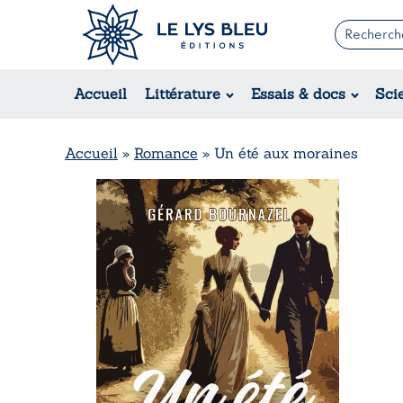
Romans
Contemporain
Accueil
Littérature
Essais & docs
Sci
Suspense / Thriller / Policier
Fantastique
Science-fiction
Accueil
»
Romance
»
Un été aux moraines