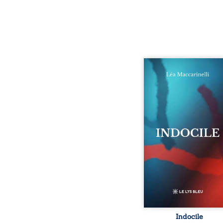
Quatre parties. Quatre 
Quatre visages d’une exi
en friction. Entre les si
qu’on ne déchiffre pa
amours qu’on dérange
corps qu’on administre 
liens qu’on sabote, cet o
parle à celles et ceu
vivent trop fort, trop vra
tôt. Indocile est une trav
Une langue nue.
insurrection calme
déclaration d’existence p
Indocile