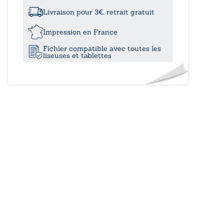
à
été
aux
Livraison pour 3€, retrait gratuit
moraines
17,00
Impression en France
Fichier compatible avec toutes les
liseuses et tablettes