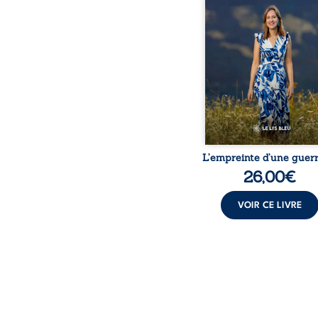
bouleversé par la ma
chronique, l’errance mé
et de longues hospitalisa
L’auteure y raconte ce q
dossiers médicaux taisen
peur, l’isolement, l’épui
et le sentiment de ne 
L’empreinte d’une guerr
26,00
€
VOIR CE LIVRE