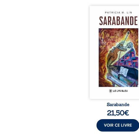
Aux chants crépitants de 
Sous le silence ouaté
neige en hiver, Au co
nuits pâles, Dans la 
bienveillante de la lune, 
pensées, révoltes et es
Des mots s’assemblent, co
rebelles aux règles 
poésie, mais chanta
rythme. Ils formen
sarabande, passionnée so
Sarabande
21,50
€
VOIR CE LIVRE