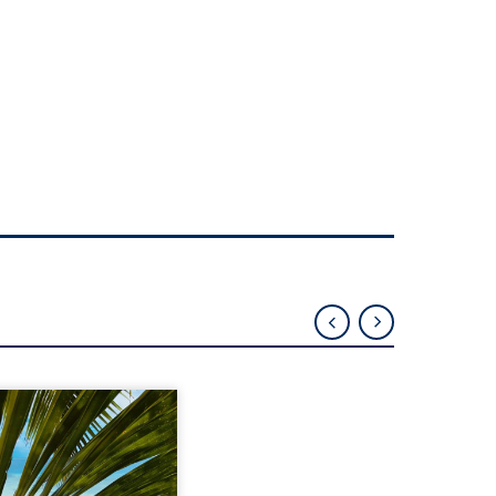
eil, Pierre, jeune retraité,
vre qu’il est devenu une
sante femme métissée de
te ans. À peine a-t-il
encé à apprivoiser ce