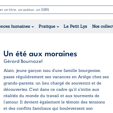
Nouvell
Poésie
Romance
Jeunesse
ences humaines
Pratique
Le Petit Lys
Nos collec
Théâtre
Érotique
Historique
Régional
Un été aux moraines
Gérard Bournazel
Alain, jeune garçon issu d’une famille bourgeoise,
passe régulièrement ses vacances en Ariège chez ses
grands-parents, un lieu chargé de souvenirs et de
découvertes. C’est dans ce cadre qu’il s’initie aux
réalités du monde du travail et aux tourments de
l’amour. Il devient également le témoin des tensions
et des conflits familiaux qui bouleversent son