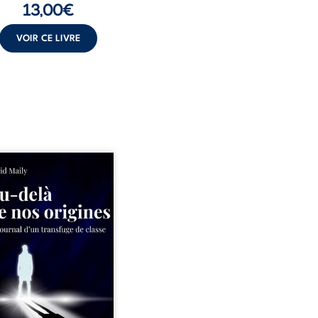
13,00
€
VOIR CE LIVRE
ns un milieu populaire où
olence et les fractures
iales tenaient lieu de
in, David a choisi la
e. Très tôt, l’école et les
s deviennent ses armes de
e, le moteur d’une lente
sion sociale. S’arracher à
acines exige pourtant un
invisible. Pris entre deux
s, l’homme réalise que
uccès professionnels ne
guérissent ni ...