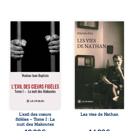
« Une nuit suffit
Les vies de
parfois pour briser
Nathan est un
une famille… mais
recueil de poésie
certaines fidélités
né en trois jours,
traversent les
au printemps
années. » Haïti,
2026. Pour la
sous la dictature
première fois,
des Duvalier. La
Stéphane Ezra,
peur s’étend
médium, a pu
jusque dans les
communiquer
villages les plus
avec son père,
reculés. À Bainet,
disparu depuis
Jean-Joël Joli
plus de vingt ans
mène une
et qu’il n’a jamais
existence paisible
connu. De ce
avec sa famille.
dialogue par-delà
Chef de section
la mort naissent
respecté, il refuse
des poèmes qui
L’exil des cœurs
Les vies de Nathan
pourtant de
retracent une vie
fidèles – Tome I : La
fermer les yeux
marquée par la
nuit des Makoutes
sur l’injustice.
Seconde Guerre