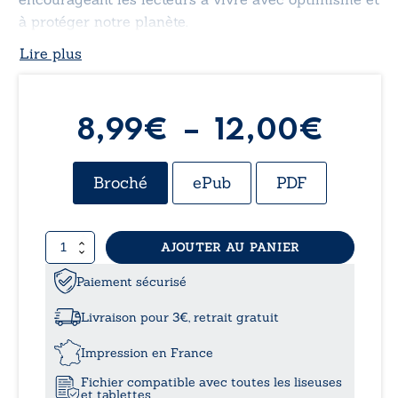
à protéger notre planète.
Lire plus
Plag
8,99
€
–
12,00
€
de
Broché
ePub
PDF
prix :
quantité
AJOUTER AU PANIER
8,99
de
Un
Paiement sécurisé
à
autre
jour
Livraison pour 3€, retrait gratuit
12,0
Impression en France
Fichier compatible avec toutes les liseuses
et tablettes