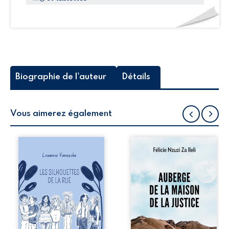
Biographie de l'auteur
Détails
Vous aimerez également
Les silhouettes de
Auberge de la
la rue donne la
maison de la
parole à six
justice est un
personnages
récit-témoignage
ordinaires,
consacré au
traversés par des
parcours
pensées, des
exemplaire de
émotions et des
Mbala Zi Nkuaku
silences qui
Lema Félix.
pourraient
Magistrat intègre,