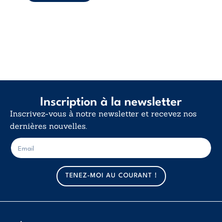
Inscription à la newsletter
Inscrivez-vous à notre newsletter et recevez nos
dernières nouvelles.
E
E
-
-
m
m
a
a
TENEZ-MOI AU COURANT !
i
i
l
l
*