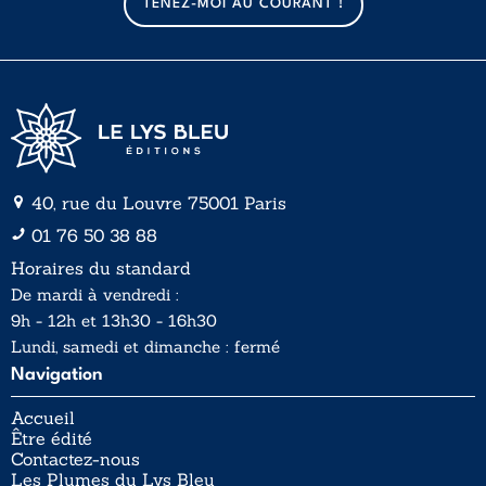
TENEZ-MOI AU COURANT !
i
i
l
l
*
40, rue du Louvre 75001 Paris
01 76 50 38 88
Horaires du standard
De mardi à vendredi :
9h - 12h et 13h30 - 16h30
Lundi, samedi et dimanche : fermé
Navigation
Accueil
Être édité
Contactez-nous
Les Plumes du Lys Bleu