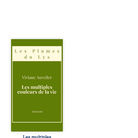
Trois récits, trois
existences saisies
à l’instant où tout
bascule. Une
amitié meurtrie
cherche
l’apaisement, un
couple vacillant
recouvre
l’espérance, tandis
qu’une femme
interroge les faux
éclats des fêtes
pour en retrouver
le sens profond.
Entre souvenirs,
blessures et
désillusions, Les
Les multiples