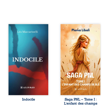
Quatre parties.
Autrefois, les
Quatre refus.
champs d’Atlantis
Quatre visages
vibraient sous le
d’une existence en
vent et les enfants
friction. Entre les
couraient dans les
silences qu’on ne
blés. Puis la
déchiffre pas, les
couronne plia le
amours qu’on
genou, livrant son
dérange, les corps
peuple à l’ombre
qu’on administre
d’Ivorny. À Atove,
et les liens qu’on
Luwel aurait pu
sabote, cet
disparaître dans
ouvrage parle à
les ruines de son
celles et ceux qui
destin ; pourtant,
vivent trop fort,
sous les pierres
trop vrai, trop tôt.
d’un temple
Indocile est une
oublié, des
traversée. Une
rebelles lui
Indocile
Saga PNL – Tome I :
langue nue. Une
tendirent la main.
L’enfant des champs
insurrection
Parmi eux, Atos,