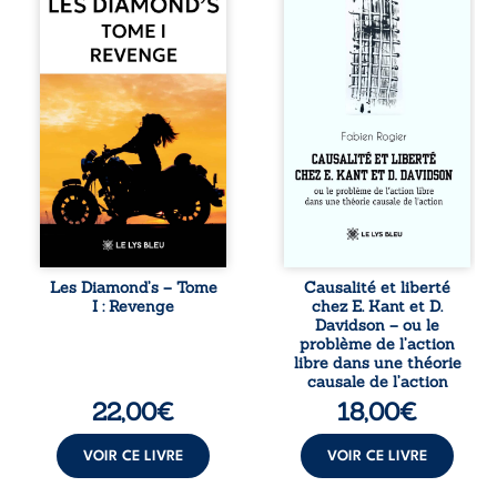
de motards aussi
actes s’inscrit
réputé et respecté
dans une chaîne
que redouté dans
de causes ? À
tout le pays. Rien
travers une
ne la prédestinait
confrontation
à cette vie, mais
entre les pensées
les épreuves ont
d’Emmanuel Kant
forgé une femme
et de Donald
dure, inaccessible
Davidson, cet
et résolue à ne
essai explore les
jamais dévoiler
liens entre libre
ses faiblesses,
arbitre,
jusqu’à ce que le
déterminisme
mystérieux Juan
causal et
croise sa route.
responsabilité. De
Les Diamond’s – Tome
Causalité et liberté
Chef d’une famille
la volonté
I : Revenge
chez E. Kant et D.
de Nomads, Juan
kantienne au
Davidson – ou le
porte lui aussi le
monisme anomal
problème de l’action
poids ...
de Davidson, il
libre dans une théorie
interroge la
causale de l’action
manière dont les
22,00
€
18,00
€
intentions et les
croyances
peuvent ...
VOIR CE LIVRE
VOIR CE LIVRE