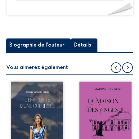
Biographie de l'auteur
Détails
Vous aimerez également
Que reste-t-il de
Nous sommes en
l’enfance lorsque
1979, soit 15 ans
la maladie impose
après le décès du
ses propres règles
patriarche
? L’empreinte
Anatole-Eustache.
d’une guerrière
La famille devra
livre, sans détour,
affronter non
le récit d’un
seulement un
quotidien
inconnu qui rôde
bouleversé par la
autour du