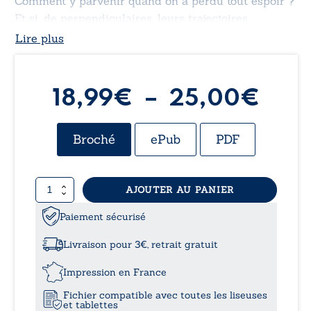
Comment y parvenir quand on a perdu tout espoir ?
Et si, de perpendiculaires, leurs trajectoires
devenaient parallèles ?
Lire plus
Pla
18,99
€
–
25,00
€
de
Broché
ePub
PDF
prix 
quantité
AJOUTER AU PANIER
18,
de
Trajectoires
Paiement sécurisé
à
Livraison pour 3€, retrait gratuit
25,
Impression en France
Fichier compatible avec toutes les liseuses
et tablettes