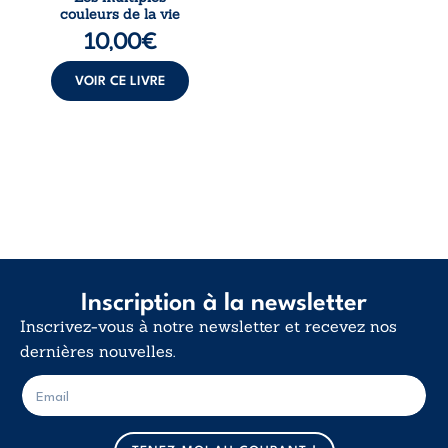
multiples couleurs
couleurs de la vie
de la vie explore la
10,00
€
force des liens, le
poids des non-dits
et la ...
VOIR CE LIVRE
Inscription à la newsletter
Inscrivez-vous à notre newsletter et recevez nos
dernières nouvelles.
E
E
-
-
m
m
a
a