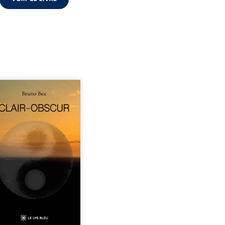
sé en alexandrins, Clair-
r aborde la spiritualité,
relations humaines, la
e et les territoires à
tir d’expériences
nnelles. Entre clarté et
curité, les poèmes
isent les observations et
essentis façonnés au fil
 vie. Ils portent un regard
ble sur l’existence et le
 contemporain, invitant
hacun à questionner ses ...