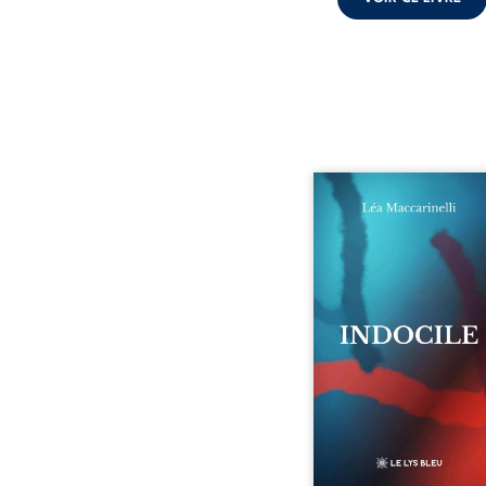
Quatre parties. Quatre 
Quatre visages d’une exi
en friction. Entre les si
qu’on ne déchiffre pa
amours qu’on dérange
corps qu’on administre 
liens qu’on sabote, cet o
parle à celles et ceu
vivent trop fort, trop vra
tôt. Indocile est une trav
Une langue nue.
insurrection calme
déclaration d’existence p