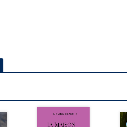
Nous sommes en 1979, soit 15
nfance
ans après le décès du
Au rév
se ses
patriarche Anatole-Eustache.
décou