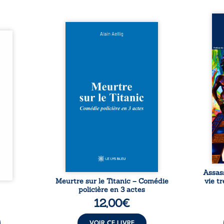
Assas
Et si le naufrage n’avait pas
La vi
l’été,
emporté tous ses secrets ? À
de ca
 de la
bord du Titanic, lors du voyage
enri
urs de
inaugural en 1912, un meurtre
témo
clarté
est commis. Le drame disparaît
Bienc
Rêves,
avec le navire, englouti dans
famil
poirs…
les profondeurs de l’Atlantique.
parco
lorés,
Sept décennies plus tard, la
ordi
de la
découverte de l’épave fait
2013,
nt en
resurgir un secret que l’on
qui l
t une
croyait perdu. Dans un coffre
corp
uvent,
mystérieux, des indices oubliés
décis
plus ...
...
Assas
Meurtre sur le Titanic – Comédie
vie t
policière en 3 actes
12,00
€
VOIR CE LIVRE