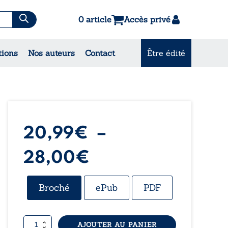
0 article
Accès privé
es & Contes
tions
Nos auteurs
Contact
Être édité
CONSULTEZ NOS
MEILLEURES VENTES
20,99
€
–
Plage
28,00
€
de
Broché
ePub
PDF
prix :
quantité
AJOUTER AU PANIER