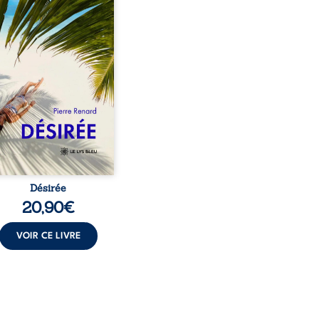
sante femme métissée de
te ans. À peine a-t-il
encé à apprivoiser ce
au corps qu’Ange surgit
sa vie et fait vaciller
s ses certitudes. Entre
l’attirance est immédiate,
ante jusqu’à ce qu’un
t familial fasse planer
ensable : et s’ils étaient
demi-frère et ...
Désirée
20,90
€
VOIR CE LIVRE