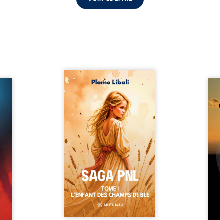
Autrefois, les champs
refus.
d’Atlantis vibraient sous le
Compo
stence
vent et les enfants couraient
obscu
lences
dans les blés. Puis la couronne
les 
s, les
plia le genou, livrant son
natur
, les
peuple à l’ombre d’Ivorny. À
par
et les
Atove, Luwel aurait pu
perso
uvrage
disparaître dans les ruines de
obs
x qui
son destin ; pourtant, sous les
tradu
i, trop
pierres d’un temple oublié, des
les r
ersée.
rebelles lui tendirent la main.
d’une
 Une
Parmi eux, Atos, général sans
sensi
. Une
trône mais habité par ...
monde
our ...
c