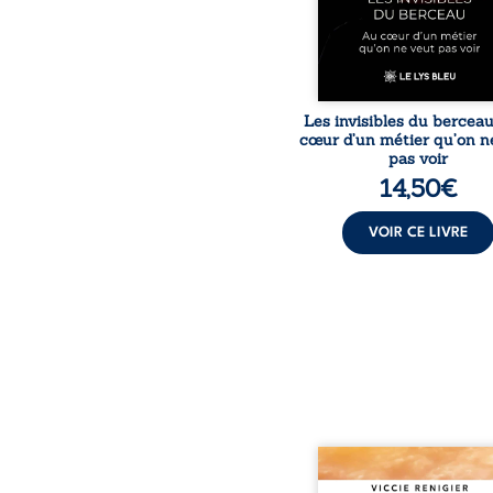
expérience, Magali Voge
le voile sur les coulisses d’
Les invisibles du bercea
cœur d’un métier qu’on n
pas voir
14,50
€
VOIR CE LIVRE
Revenge est à la têt
Diamond’s, un clan de m