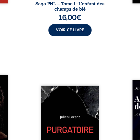
Saga PNL – Tome I : L’enfant des
champs de blé
16,00
€
VOIR CE LIVRE
les et
nfions
Né da
re la
Vingt années d’écriture, de
la vi
 des
blessures, d’émotions et de
famil
ue une
pensées se rencontrent dans
dest
onne :
ce recueil profondément
ruptur
ires,
intime. Entre nouvelles
livre
ent,
autobiographiques, poèmes
survi
tes… À
bruts, pamphlets et réflexions
ascen
nages
philosophiques, chaque texte
ses r
ropre
ouvre une porte sur
prix 