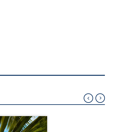
eil, Pierre, jeune retraité,
vre qu’il est devenu une