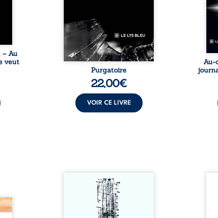
l lève
l’existence. Ici, nul ordre
monde
une ...
imposé : chaque page peut
les s
être choisie au hasard, comme
une rencontre inattendue sur
le chemin de la vie. ...
u – Au
e veut
Au-d
Purgatoire
journa
22,00
€
VOIR CE LIVRE
Sommes-nous vraiment libres
Je c
si chacun de nos actes s’inscrit
prése
dans une chaîne de causes ? À
trans
e des
travers une confrontation
desti
otards
entre les pensées d’Emmanuel
congo