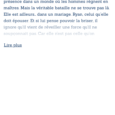
présence dans un monde où les hommes règnent en
maîtres. Mais la véritable bataille ne se trouve pas là.
Elle est ailleurs… dans un mariage. Ryan, celui qu’elle
doit épouser. Et si lui pense pouvoir la briser, il
ignore qu’il vient de réveiller une force qu’il ne
soupçonnait pas. Car elle n’est pas celle qu’on
imagine. Elle est un cyclone, une tempête prête à tout
Lire plus
renverser. Leurs destins sont liés par une promesse :
rien n’arrive sans une mauvaise raison. Mais quelle
vérité se cache derrière cette alliance forcée ?