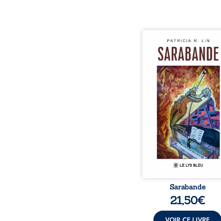
Aux chants crépitants de 
Sous le silence ouaté
neige en hiver, Au co
nuits pâles, Dans la 
bienveillante de la lune, 
pensées, révoltes et es
Des mots s’assemblent, co
rebelles aux règles 
poésie, mais chanta
rythme. Ils formen
sarabande, passionnée so
Sarabande
21,50
€
VOIR CE LIVRE