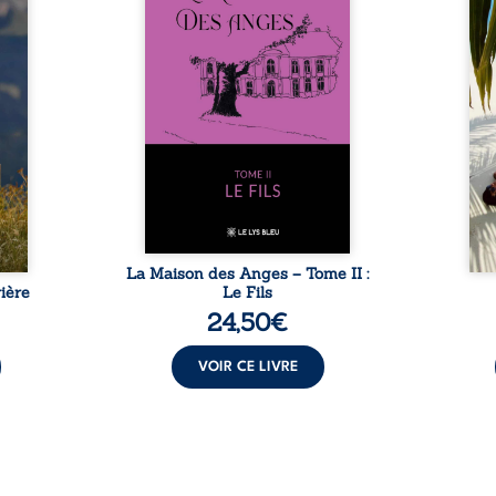
reinte
La famille devra affronter non
sédui
, sans
seulement un inconnu qui rôde
tren
tidien
autour du domaine et dont
comm
ladie
Firmin, le fidèle majordome,
nouve
dicale
redoute les visites, le passé
dans 
tions.
encombrant d’Anatole-
toute
ue les
Eustache, la malédiction
eux, 
t : la
familiale, mais aussi la toute-
brûl
sement
puissance de Gauthier. Mais
secre
pas ...
comment dompter cet enfant
l’imp
avant qu’il ...
La Maison des Anges – Tome II :
ière
Le Fils
24,50
€
VOIR CE LIVRE