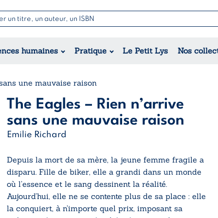
Nouvell
Poésie
Romance
Jeunesse
ences humaines
Pratique
Le Petit Lys
Nos collec
Théâtre
Érotique
Historique
Régional
 sans une mauvaise raison
The Eagles – Rien n’arrive
sans une mauvaise raison
Emilie Richard
Depuis la mort de sa mère, la jeune femme fragile a
disparu. Fille de biker, elle a grandi dans un monde
où l’essence et le sang dessinent la réalité.
Aujourd’hui, elle ne se contente plus de sa place : elle
la conquiert, à n’importe quel prix, imposant sa