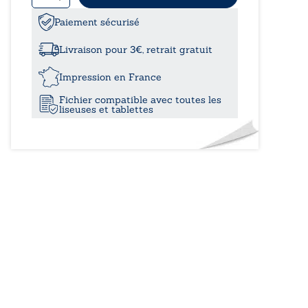
20,99€
de
The
Paiement sécurisé
à
Eagles
-
Livraison pour 3€, retrait gratuit
Rien
28,00€
n’arrive
Impression en France
sans
Fichier compatible avec toutes les
une
liseuses et tablettes
mauvaise
raison