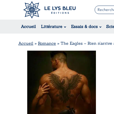
Romans
Contemporain
Accueil
Littérature
Essais & docs
Sci
Suspense / Thriller / Policier
Fantastique
Science-fiction
Accueil
»
Romance
»
The Eagles – Rien n’arrive