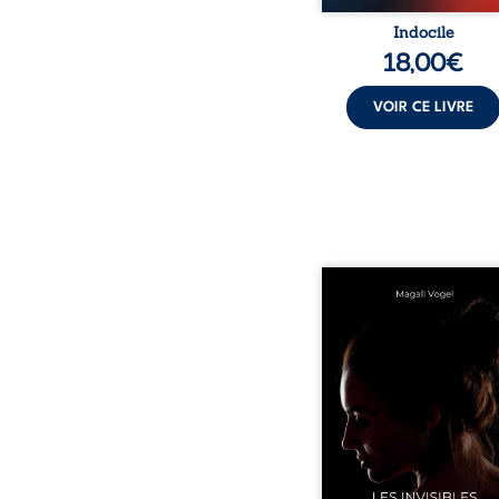
Indocile
18,00
€
VOIR CE LIVRE
Qui prend soin de cel
ceux auxquels nous co
nos enfants ? Derriè
douceur apparente
maisons d’accueil se jo
réalité que nul ne soupç
rémunérations dériso
solitude, épuisem
responsabilités écrasan
travers des témoig
saisissants et sa p