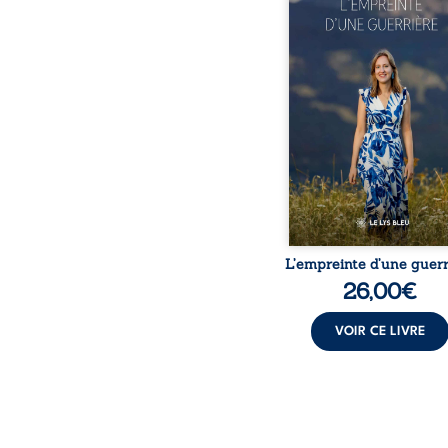
propres règles ? L’emp
d’une guerrière livre
détour, le récit d’un quo
bouleversé par la ma
chronique, l’errance mé
et de longues hospitalisa
L’auteure y raconte ce q
dossiers médicaux taisen
peur, l’isolement, l’épui
et le sentiment de ne 
L’empreinte d’une guerr
26,00
€
VOIR CE LIVRE