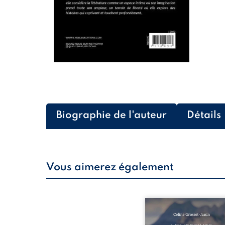
Biographie de l'auteur
Détails
Vous aimerez également
Que reste-t-il de l’e
lorsque la maladie impo