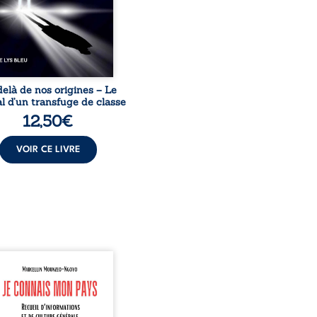
s, l’homme réalise que
uccès professionnels ne
guérissent ni ...
elà de nos origines – Le
l d’un transfuge de classe
12,50
€
VOIR CE LIVRE
onnais mon pays se
nte comme une œuvre de
mission et d’éveil civique,
née à raviver la mémoire
laise. En retraçant les