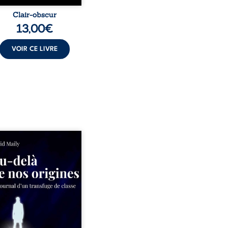
Clair-obscur
13,00
€
VOIR CE LIVRE
ns un milieu populaire où
olence et les fractures
iales tenaient lieu de
in, David a choisi la
e. Très tôt, l’école et les
s deviennent ses armes de
e, le moteur d’une lente
sion sociale. S’arracher à
acines exige pourtant un
invisible. Pris entre deux