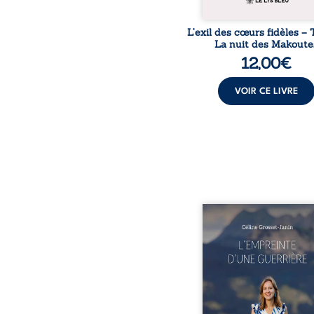
L’exil des cœurs fidèles – 
La nuit des Makoute
12,00
€
VOIR CE LIVRE
Que reste-t-il de l’e
lorsque la maladie impo
propres règles ? L’emp
d’une guerrière livre
détour, le récit d’un quo
bouleversé par la ma
chronique, l’errance mé
et de longues hospitalisa
L’auteure y raconte ce q