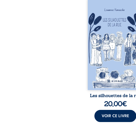
Les silhouettes de l
donne la parole à
personnages ordina
traversés par des pensée
émotions et des silenc
pourraient apparte
chacun de nous. À tr
leurs parcours, ce roman 
à porter un regard dif
sur celles et ceux qu
entourent, à deviner ce 
cache derrière les appa
et à s’ouvrir au fourmil
sensible de no
Les silhouettes de la 
20,00
€
VOIR CE LIVRE