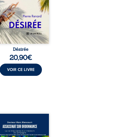
ante jusqu’à ce qu’un
t familial fasse planer
ensable : et s’ils étaient
demi-frère et ...
Désirée
20,90
€
VOIR CE LIVRE
sinat sur ordonnance –
e trépidante d’un médecin
mpagne est la réédition
chie et actualisée du