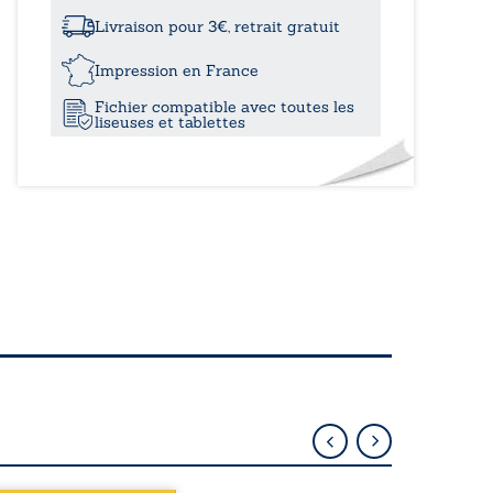
à
avec
moi
Livraison pour 3€, retrait gratuit
-
26,70
Tome
Impression en France
I
Fichier compatible avec toutes les
:
liseuses et tablettes
Je
t’aimerai...