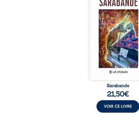
neige en hiver, Au co
nuits pâles, Dans la 
bienveillante de la lune, 
pensées, révoltes et es
Des mots s’assemblent, co
rebelles aux règles 
poésie, mais chanta
rythme. Ils formen
sarabande, passionnée so
Sarabande
21,50
€
VOIR CE LIVRE