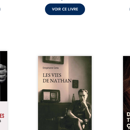
VOIR CE LIVRE
s pour
 mais
Les vies de Nathan est un
À sei
ersent
recueil de poésie né en trois
trou
ous la
jours, au printemps 2026. Pour
soci
a peur
la première fois, Stéphane Ezra,
moq
s les
médium, a pu communiquer
jugem
lés. À
avec son père, disparu depuis
senti
ne une
plus de vingt ans et qu’il n’a
sans
ec sa
jamais connu. De ce dialogue
ce qu
ction
par-delà la mort naissent des
avec
ant de
poèmes qui retracent une vie
certit
stice.
marquée par la Seconde
des 
 un ...
Guerre mondiale, une identité
refo
juive brisée, la guerre ...
tard,