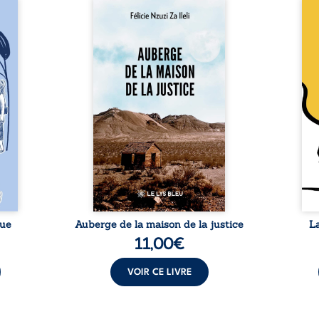
a rue
Auberge de la maison de la
En R
 six
justice est un récit-
Cong
ires,
témoignage consacré au
jumea
s, des
parcours exemplaire de Mbala
boule
es qui
Zi Nkuaku Lema Félix.
Senio
nir à
Magistrat intègre, fervent
Blan
avers
défenseur des droits humains
coupl
invite
et de l’indépendance
l’évé
férent
judiciaire, il voit sa carrière de
inter
i nous
trente-quatre ans brutalement
le bé
qui se
brisée par une révocation
emblé
rences
arbitraire en 2009, plongeant
selon
lement
sa vie dans un chaos matériel
salva
tre ...
et moral. À ...
rue
Auberge de la maison de la justice
L
11,00
€
VOIR CE LIVRE