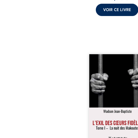
VOIR CE LIVRE
« Une nuit suffit parfoi
briser une famille…
certaines fidélités trav
les années. » Haïti, s
dictature des Duvalier. L
s’étend jusque dan
villages les plus recu
Bainet, Jean-Joël Joli mè
existence paisible av
famille. Chef de se
respecté, il refuse pourt
fermer les yeux sur l’inju
Mais, dans