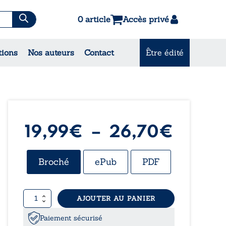
0 article
Accès privé
es & Contes
tions
Nos auteurs
Contact
Être édité
CONSULTEZ NOS
MEILLEURES VENTES
Plage
19,99
€
–
26,70
€
de
Broché
ePub
PDF
prix :
quantité
AJOUTER AU PANIER
19,99
de
Reste
Paiement sécurisé