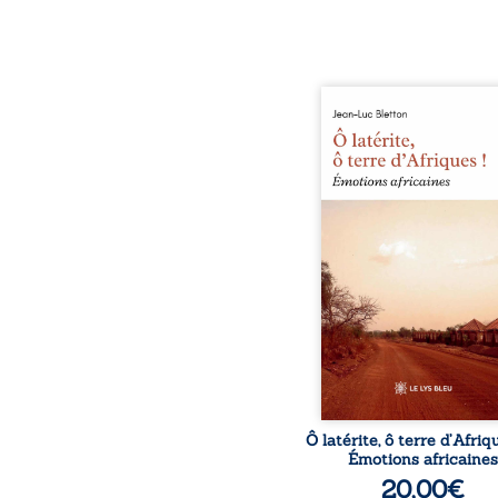
Ô latérite, ô terre d’Afri
est un hommage poétiq
authentique aux paysage
rencontres et aux émo
brutes d’un contine
reconstruction, e
traditions et modernit
souvenirs intimes – la p
Namoungou, le baob
Zagtouli – aux port
marquants – Thomas Sa
Hamadoun Dicko, le 
Biokou – l’auteur parta
instanta
Ô latérite, ô terre d’Afriq
Émotions africaines
20,00
€