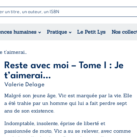
Nouvell
Poésie
Romance
Jeunesse
ences humaines
Pratique
Le Petit Lys
Nos collec
Théâtre
Érotique
Historique
Régional
e t’aimerai…
Reste avec moi – Tome I : Je
t’aimerai…
Valerie Delage
Malgré son jeune âge, Vic est marquée par la vie. Elle
a été trahie par un homme qui lui a fait perdre sept
ans de son existence.
Indomptable, insolente, éprise de liberté et
passionnée de moto, Vic a su se relever, avec comme