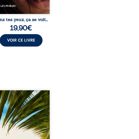
ns tes yeux, ça se voit…
19,90
€
VOIR CE LIVRE
eil, Pierre, jeune retraité,
vre qu’il est devenu une
sante femme métissée de
te ans. À peine a-t-il
encé à apprivoiser ce
au corps qu’Ange surgit
sa vie et fait vaciller
s ses certitudes. Entre
l’attirance est immédiate,