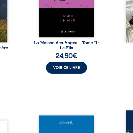
t : la
familiale, mais aussi la toute-
brûl
sement
puissance de Gauthier. Mais
secre
pas ...
comment dompter cet enfant
l’imp
avant qu’il ...
La Maison des Anges – Tome II :
ière
Le Fils
24,50
€
VOIR CE LIVRE
Assas
Et si le naufrage n’avait pas
La vi
l’été,
emporté tous ses secrets ? À
de ca
 de la
bord du Titanic, lors du voyage
enri