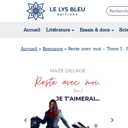
Romans
Contemporain
Accueil
Littérature
Essais & docs
Sci
Suspense / Thriller / Policier
Fantastique
Science-fiction
Accueil
»
Romance
»
Reste avec moi – Tome I : J