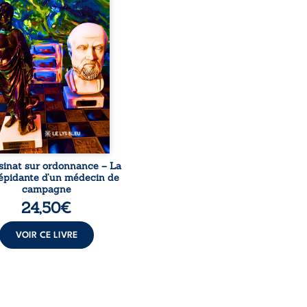
ignage du Docteur Marc
ourt, ancien médecin de
le, qui revient sur son
urs médical, syndical et
nal. Depuis septembre
 il raconte le long combat
’a conduit à être écarté du
s médical, malgré une
ion de première instance
...
sinat sur ordonnance – La
répidante d’un médecin de
campagne
24,50
€
VOIR CE LIVRE