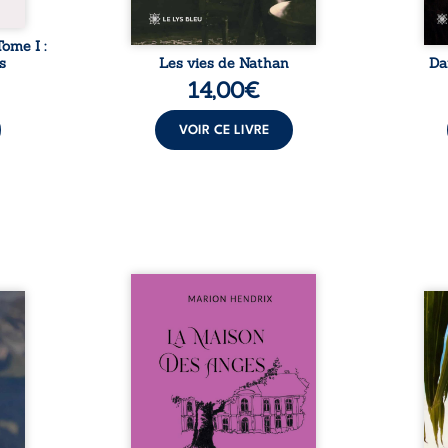
Tome I :
s
Les vies de Nathan
Da
14,00
€
VOIR CE LIVRE
Nous sommes en 1979, soit 15
nfance
ans après le décès du
Au rév
se ses
patriarche Anatole-Eustache.
décou
reinte
La famille devra affronter non
sédui
, sans
seulement un inconnu qui rôde
tren
tidien
autour du domaine et dont
comm
ladie
Firmin, le fidèle majordome,
nouve
dicale
redoute les visites, le passé
dans 
tions.
encombrant d’Anatole-
toute
ue les
Eustache, la malédiction
eux, 