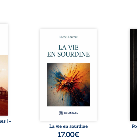
ques !
ue et
Nina et Pierre se sont
Pour
s, aux
rencontrés très jeunes,
racon
tions
presque par hasard, et se sont
marqu
nt en
aimés simplement, persuadés
la c
ntre
que la présence de l’autre
l’enf
é. Des
suffirait. Ils mènent une
égale
luie à
existence modeste, rythmée
ont p
ab de
par le travail, la fatigue et les
Au-d
raits
silences. La mort de la mère de
pers
nkara,
Nina, chez qui ils vivent,
inte
Vieux
fragilise un équilibre déjà
respo
ge des
précaire. Puis vient la
la 
nés ...
naissance de leur enfant, et le
reco
basculement. ...
ues ! –
La vie en sourdine
Po
17,00
€