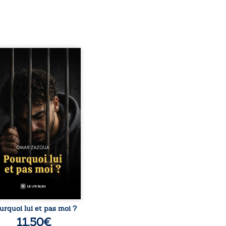
quoi lui et pas moi ?
te le parcours de l’auteur
é par les mauvais choix,
hute et l’épreuve de
ermement. Mais il dévoile
ment les espoirs qui lui
ermis de ne pas renoncer.
elà d’une histoire
onnelle, ce témoignage
rroge le destin, la
nsabilité, la résilience et
possibilité de se
nstruire malgré les
obstacles. Un ouvrage ...
urquoi lui et pas moi ?
11,50
€