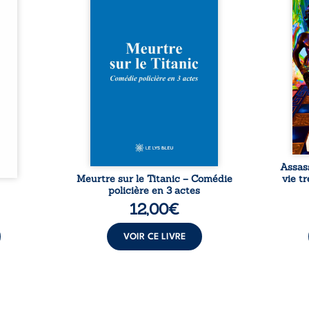
urs de
inaugural en 1912, un meurtre
témo
clarté
est commis. Le drame disparaît
Bienc
Rêves,
avec le navire, englouti dans
famil
poirs…
les profondeurs de l’Atlantique.
parco
lorés,
Sept décennies plus tard, la
ordi
de la
découverte de l’épave fait
2013,
nt en
resurgir un secret que l’on
qui l
t une
croyait perdu. Dans un coffre
corp
uvent,
mystérieux, des indices oubliés
décis
plus ...
...
Assas
Meurtre sur le Titanic – Comédie
vie t
policière en 3 actes
12,00
€
VOIR CE LIVRE