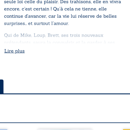
seule loi celle du plaisir. Des trahisons, elle en vivra
encore, c’est certain ! Qu’à cela ne tienne, elle
continue d’avancer, car la vie lui réserve de belles
surprises… et surtout l’amour.
Qui de Mike, Loup, Brett, ses trois nouveaux
prétendants, saura la conquérir et la garder à ses
côtés ?
Lire plus