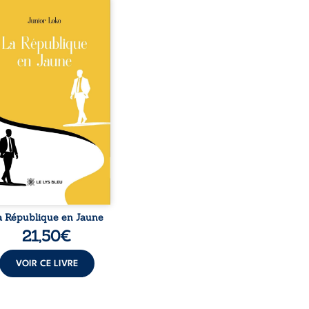
épublique Fédérale du
o, la naissance de
ux de races différentes
verse l’ordre établi :
r est Noir et Junior est
c, bien que nés d’un
e de Noirs. Très vite,
nement attire les médias
nationaux et transforme
bé blanc en une figure
matique sacrée, investie,
 certains, d’une mission
trice. Cependant, sous
couvert de ...
a République en Jaune
21,50
€
VOIR CE LIVRE