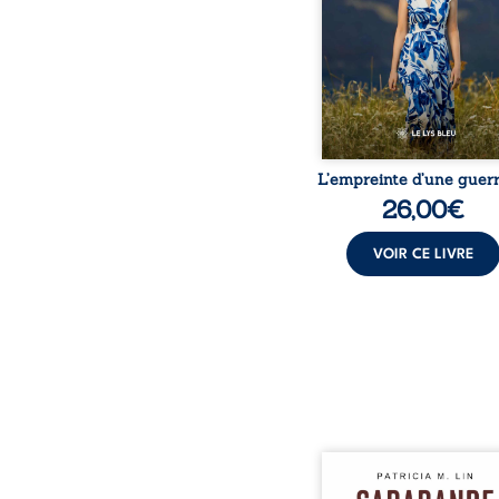
dossiers médicaux taisen
peur, l’isolement, l’épui
et le sentiment de ne 
L’empreinte d’une guerr
26,00
€
VOIR CE LIVRE
Aux chants crépitants de 
Sous le silence ouaté