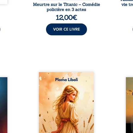
Meurtre sur le Titanic – Comédie
vie t
policière en 3 actes
12,00
€
VOIR CE LIVRE
Autrefois, les champs
refus.
d’Atlantis vibraient sous le
Compo
stence
vent et les enfants couraient
obscu
lences
dans les blés. Puis la couronne
les 
s, les
plia le genou, livrant son
natur
, les
peuple à l’ombre d’Ivorny. À
par
et les
Atove, Luwel aurait pu
perso
uvrage
disparaître dans les ruines de
obs
x qui
son destin ; pourtant, sous les
tradu
i, trop
pierres d’un temple oublié, des
les r
ersée.
rebelles lui tendirent la main.
d’une