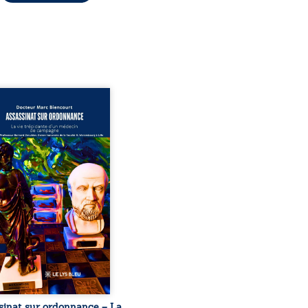
sinat sur ordonnance –
e trépidante d’un médecin
mpagne est la réédition
chie et actualisée du
ignage du Docteur Marc
ourt, ancien médecin de
le, qui revient sur son
urs médical, syndical et
nal. Depuis septembre
 il raconte le long combat
’a conduit à être écarté du
s médical, malgré une
ion de première instance
...
sinat sur ordonnance – La