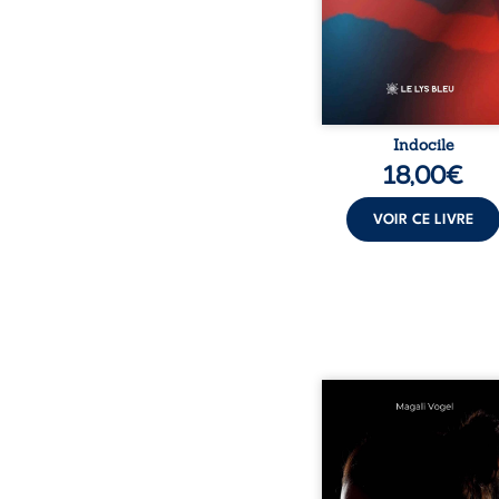
Une langue nue.
insurrection calme
déclaration d’existence p
Indocile
18,00
€
VOIR CE LIVRE
Qui prend soin de cel
ceux auxquels nous co
nos enfants ? Derriè
douceur apparente
maisons d’accueil se jo
réalité que nul ne soupç