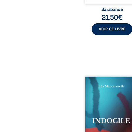
Sarabande
21,50
€
VOIR CE LIVRE
Quatre parties. Quatre 
Quatre visages d’une exi
en friction. Entre les si
qu’on ne déchiffre pa
amours qu’on dérange
corps qu’on administre 
liens qu’on sabote, cet o
parle à celles et ceu
vivent trop fort, trop vra
tôt. Indocile est une trav