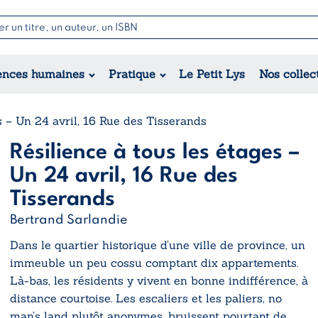
Nouvell
Poésie
Romance
Jeunesse
ences humaines
Pratique
Le Petit Lys
Nos collec
Théâtre
Érotique
Historique
Régional
s – Un 24 avril, 16 Rue des Tisserands
Résilience à tous les étages –
Un 24 avril, 16 Rue des
Tisserands
Bertrand Sarlandie
Dans le quartier historique d’une ville de province, un
immeuble un peu cossu comptant dix appartements.
Là-bas, les résidents y vivent en bonne indifférence, à
distance courtoise. Les escaliers et les paliers, no
man’s land plutôt anonymes, bruissent pourtant de