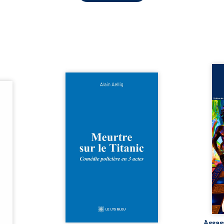
Assas
Et si le naufrage n’avait pas
La vi
l’été,
emporté tous ses secrets ? À
de ca
 de la
bord du Titanic, lors du voyage
enri
urs de
inaugural en 1912, un meurtre
témo
clarté
est commis. Le drame disparaît
Bienc
Rêves,
avec le navire, englouti dans
famil
poirs…
les profondeurs de l’Atlantique.
parco
lorés,
Sept décennies plus tard, la
ordi
de la
découverte de l’épave fait
2013,
nt en
resurgir un secret que l’on
qui l
t une
croyait perdu. Dans un coffre
corp
uvent,
mystérieux, des indices oubliés
décis
plus ...
...
Assas