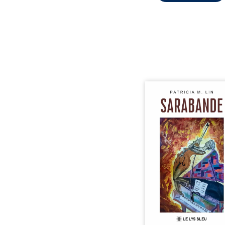
Aux chants crépitants de 
Sous le silence ouaté
neige en hiver, Au co
nuits pâles, Dans la 
bienveillante de la lune, 
pensées, révoltes et es
Des mots s’assemblent, co
rebelles aux règles 
poésie, mais chanta
rythme. Ils formen
sarabande, passionnée so