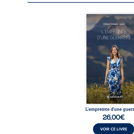
Que reste-t-il de l’e
lorsque la maladie impo
propres règles ? L’emp
d’une guerrière livre
détour, le récit d’un quo
bouleversé par la ma
chronique, l’errance mé
et de longues hospitalisa
L’auteure y raconte ce q
dossiers médicaux taisen
peur, l’isolement, l’épui
et le sentiment de ne 
L’empreinte d’une guerr
26,00
€
VOIR CE LIVRE