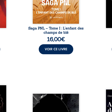
 Une
Parmi eux, Atos, général sans
sensi
. Une
trône mais habité par ...
monde
our ...
c
Saga PNL – Tome I : L’enfant des
champs de blé
16,00
€
VOIR CE LIVRE
les et
nfions
Né da
re la
Vingt années d’écriture, de
la vi
 des
blessures, d’émotions et de
famil
ue une
pensées se rencontrent dans
dest
onne :
ce recueil profondément
ruptur