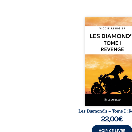
Revenge est à la têt
Diamond’s, un clan de m
aussi réputé et respec
redouté dans tout le pays
ne la prédestinait à cett
mais les épreuves ont
une femme dure, inacce
et résolue à ne jamais dé
ses faiblesses, jusqu’à 
le mystérieux Juan cro
route. Chef d’une fami
Nomads, Juan porte lui au
p
Les Diamond’s – Tome I : 
22,00
€
VOIR CE LIVRE