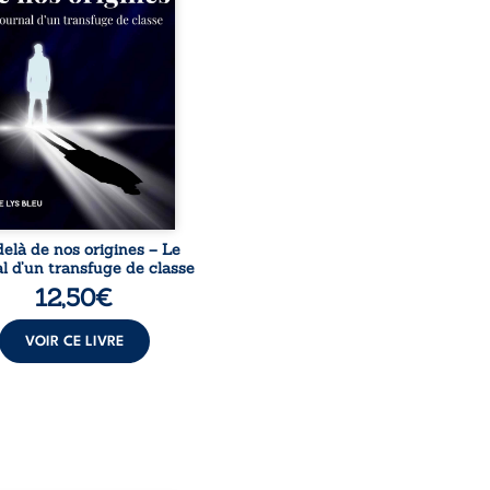
s deviennent ses armes de
e, le moteur d’une lente
sion sociale. S’arracher à
acines exige pourtant un
invisible. Pris entre deux
s, l’homme réalise que
uccès professionnels ne
guérissent ni ...
elà de nos origines – Le
l d’un transfuge de classe
12,50
€
VOIR CE LIVRE