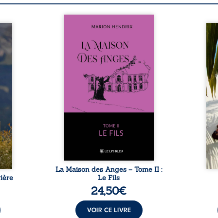
Nous sommes en 1979, soit 15
nfance
ans après le décès du
Au rév
se ses
patriarche Anatole-Eustache.
décou
reinte
La famille devra affronter non
sédui
, sans
seulement un inconnu qui rôde
tren
tidien
autour du domaine et dont
comm
ladie
Firmin, le fidèle majordome,
nouve
dicale
redoute les visites, le passé
dans 
tions.
encombrant d’Anatole-
toute
ue les
Eustache, la malédiction
eux, 
t : la
familiale, mais aussi la toute-
brûl
sement
puissance de Gauthier. Mais
secre
pas ...
comment dompter cet enfant
l’imp
avant qu’il ...
La Maison des Anges – Tome II :
ière
Le Fils
24,50
€
VOIR CE LIVRE