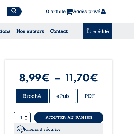
0 article
Accès privé
es & Contes
tions
Nos auteurs
Contact
Être édité
CONSULTEZ NOS
MEILLEURES VENTES
Plage
8,99
€
–
11,70
€
de
Broché
ePub
PDF
prix :
quantité
AJOUTER AU PANIER
8,99€
de
Résilience
Paiement sécurisé