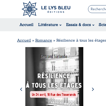
Romans
Contemporain
Accueil
Littérature
Essais & docs
Sci
Suspense / Thriller / Policier
Fantastique
Science-fiction
Accueil
»
Romance
»
Résilience à tous les étage