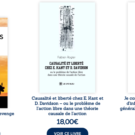
Sommes-nous vraiment libres
Je c
si chacun de nos actes s’inscrit
prése
dans une chaîne de causes ? À
trans
e des
travers une confrontation
desti
otards
entre les pensées d’Emmanuel
congo
té que
Kant et de Donald Davidson,
grand
. Rien
cet essai explore les liens entre
natio
e vie,
libre arbitre, déterminisme
l’igno
 forgé
causal et responsabilité. De la
et l
ssible
volonté kantienne au monisme
sent
voiler
anomal de Davidson, il
Acces
ce que
interroge la manière dont les
offre
ise sa
intentions et les croyances
po
lle de
peuvent ...
ssi le
oids ...
Causalité et liberté chez E. Kant et
Je co
D. Davidson – ou le problème de
d’in
l’action libre dans une théorie
général
Revenge
causale de l’action
18,00
€
VOIR CE LIVRE