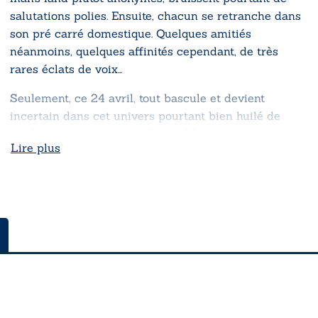
salutations polies. Ensuite, chacun se retranche dans
son pré carré domestique. Quelques amitiés
néanmoins, quelques affinités cependant, de très
rares éclats de voix…
Seulement, ce 24 avril, tout bascule et devient
incertain dans cet univers pourtant bien huilé de
confort et de certitudes. Quand l’être humain se
Lire plus
dresse avec les autres, ils déploient une force
invincible : de la vulnérabilité et la division à la force
et à la cohésion, des énergies qui s’ajoutent et
s’additionnent pour écrire des histoires ensemble, du
moi-je au moi-nous.