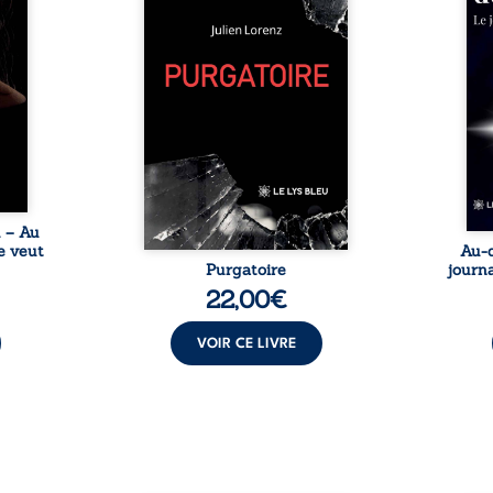
ires,
intime. Entre nouvelles
livre
ent,
autobiographiques, poèmes
survi
tes… À
bruts, pamphlets et réflexions
ascen
nages
philosophiques, chaque texte
ses r
ropre
ouvre une porte sur
prix 
l lève
l’existence. Ici, nul ordre
monde
une ...
imposé : chaque page peut
les s
être choisie au hasard, comme
une rencontre inattendue sur
le chemin de la vie. ...
u – Au
e veut
Au-d
Purgatoire
journa
22,00
€
VOIR CE LIVRE