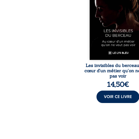
rémunérations dériso
solitude, épuisem
responsabilités écrasan
travers des témoig
saisissants et sa p
expérience, Magali Voge
le voile sur les coulisses d’
Les invisibles du bercea
cœur d’un métier qu’on n
pas voir
14,50
€
VOIR CE LIVRE