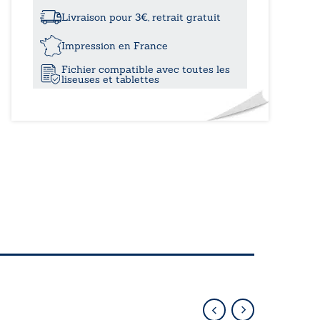
à
à
tous
Livraison pour 3€, retrait gratuit
les
11,70€
étages
Impression en France
-
Fichier compatible avec toutes les
Un
liseuses et tablettes
24
avril,
16
Rue
des
Tisserands