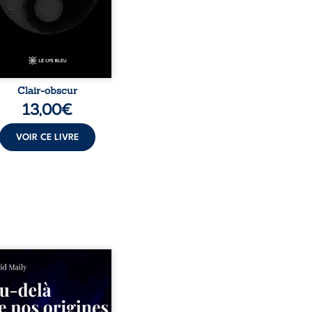
ble sur l’existence et le
 contemporain, invitant
hacun à questionner ses ...
Clair-obscur
13,00
€
VOIR CE LIVRE
ns un milieu populaire où
olence et les fractures
iales tenaient lieu de
in, David a choisi la
e. Très tôt, l’école et les