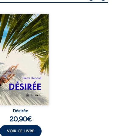
eil, Pierre, jeune retraité,
vre qu’il est devenu une
sante femme métissée de
te ans. À peine a-t-il
encé à apprivoiser ce
au corps qu’Ange surgit
sa vie et fait vaciller
s ses certitudes. Entre
l’attirance est immédiate,
ante jusqu’à ce qu’un
t familial fasse planer
ensable : et s’ils étaient
demi-frère et ...
Désirée
20,90
€
VOIR CE LIVRE