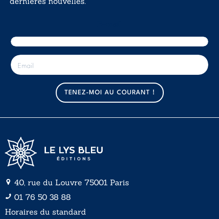
dernières nouvelles.
E-mail
E
-
m
a
TENEZ-MOI AU COURANT !
i
l
*
40, rue du Louvre 75001 Paris
01 76 50 38 88
Horaires du standard