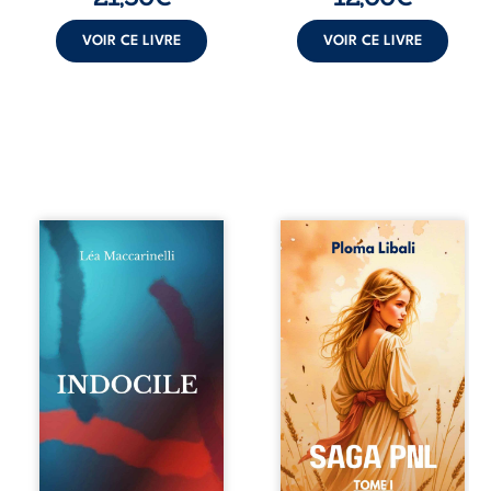
VOIR CE LIVRE
VOIR CE LIVRE
Quatre parties.
Autrefois, les
Quatre refus.
champs d’Atlantis
Quatre visages
vibraient sous le
d’une existence en
vent et les enfants
friction. Entre les
couraient dans les
silences qu’on ne
blés. Puis la
déchiffre pas, les
couronne plia le
amours qu’on
genou, livrant son
dérange, les corps
peuple à l’ombre
qu’on administre
d’Ivorny. À Atove,
et les liens qu’on
Luwel aurait pu
sabote, cet
disparaître dans
ouvrage parle à
les ruines de son
celles et ceux qui
destin ; pourtant,