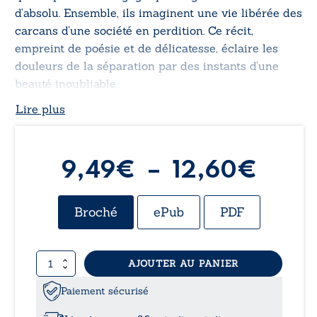
d’absolu. Ensemble, ils imaginent une vie libérée des
carcans d’une société en perdition. Ce récit,
empreint de poésie et de délicatesse, éclaire les
douleurs de la séparation par des instants d’une
beauté inoubliable.
Lire plus
Plag
9,49
€
–
12,60
€
de
Broché
ePub
PDF
prix :
quantité
AJOUTER AU PANIER
9,49
de
Nous
Paiement sécurisé
à
serons
tous