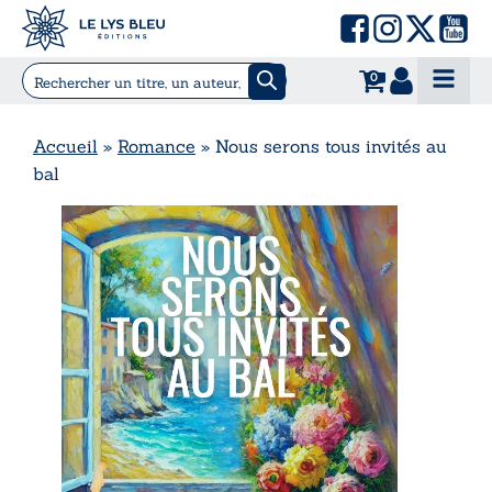
0
Accueil
»
Romance
»
Nous serons tous invités au
bal