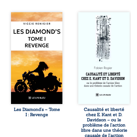
Revenge est à la
Sommes-nous
tête des
vraiment libres si
Diamond’s, un clan
chacun de nos
de motards aussi
actes s’inscrit
réputé et respecté
dans une chaîne
que redouté dans
de causes ? À
tout le pays. Rien
travers une
ne la prédestinait
confrontation
à cette vie, mais
entre les pensées
les épreuves ont
d’Emmanuel Kant
forgé une femme
et de Donald
dure, inaccessible
Davidson, cet
et résolue à ne
essai explore les
jamais dévoiler
liens entre libre
ses faiblesses,
arbitre,
jusqu’à ce que le
déterminisme
mystérieux Juan
causal et
croise sa route.
responsabilité. De
Les Diamond’s – Tome
Causalité et liberté
Chef d’une famille
la volonté
I : Revenge
chez E. Kant et D.
de Nomads, Juan
kantienne au
Davidson – ou le
porte lui aussi le
monisme anomal
problème de l’action
poids ...
de Davidson, il
libre dans une théorie
interroge la
causale de l’action