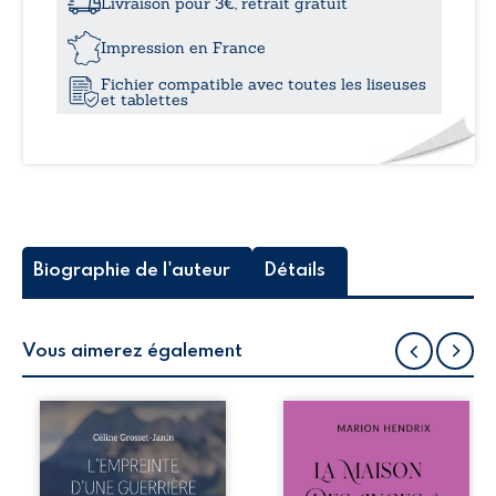
Livraison pour 3€, retrait gratuit
invités
12,6
au
Impression en France
bal
Fichier compatible avec toutes les liseuses
et tablettes
Biographie de l'auteur
Détails
Vous aimerez également
Que reste-t-il de
Nous sommes en
l’enfance lorsque
1979, soit 15 ans
la maladie impose
après le décès du
ses propres règles
patriarche