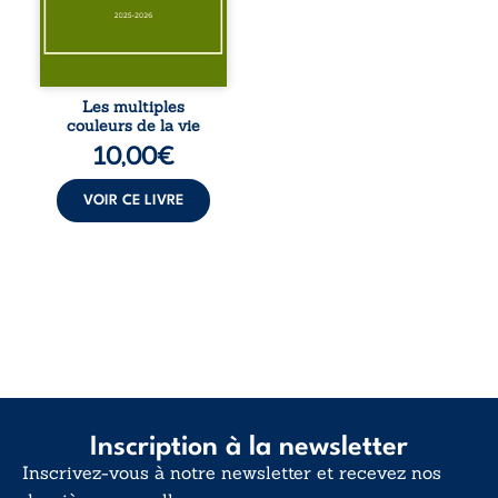
éclats des fêtes
pour en retrouver
le sens profond.
Entre souvenirs,
blessures et
désillusions, Les
Les multiples
multiples couleurs
couleurs de la vie
de la vie explore la
10,00
€
force des liens, le
poids des non-dits
et la ...
VOIR CE LIVRE
Inscription à la newsletter
Inscrivez-vous à notre newsletter et recevez nos