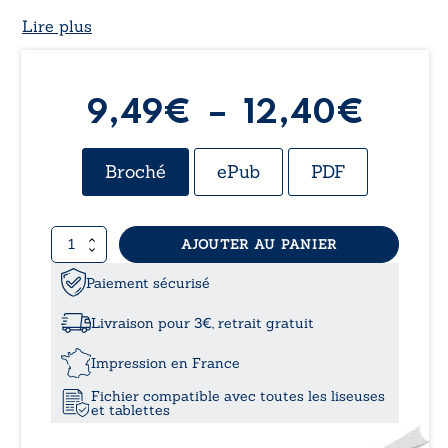
Lire plus
Plag
9,49
€
–
12,40
€
de
Broché
ePub
PDF
prix :
quantité
AJOUTER AU PANIER
9,49
de
Mi
Paiement sécurisé
à
familia
disfuncional…
Livraison pour 3€, retrait gratuit
et
12,4
autres
Impression en France
petites
Fichier compatible avec toutes les liseuses
agressions
et tablettes
sans
importance