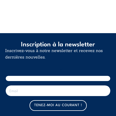
Inscription à la newsletter
Inscrivez-vous à notre newsletter et recevez nos
dernières nouvelles.
E-mail
E
-
m
a
TENEZ-MOI AU COURANT !
i
l