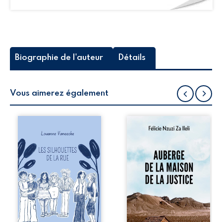
Biographie de l'auteur
Détails
Vous aimerez également
Les silhouettes de
Auberge de la
la rue donne la
maison de la
parole à six
justice est un
personnages
récit-témoignage
ordinaires,
consacré au
traversés par des
parcours
pensées, des
exemplaire de
émotions et des
Mbala Zi Nkuaku
silences qui
Lema Félix.
pourraient
Magistrat intègre,
appartenir à
fervent défenseur
chacun de nous. À
des droits