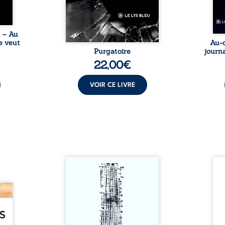
une rencontre inattendue sur
le chemin de la vie. ...
u – Au
e veut
Au-d
Purgatoire
journa
22,00
€
VOIR CE LIVRE
Sommes-nous vraiment libres
Je c
si chacun de nos actes s’inscrit
prése
dans une chaîne de causes ? À
trans
e des
travers une confrontation
desti
otards
entre les pensées d’Emmanuel
congo
té que
Kant et de Donald Davidson,
grand
. Rien
cet essai explore les liens entre
natio