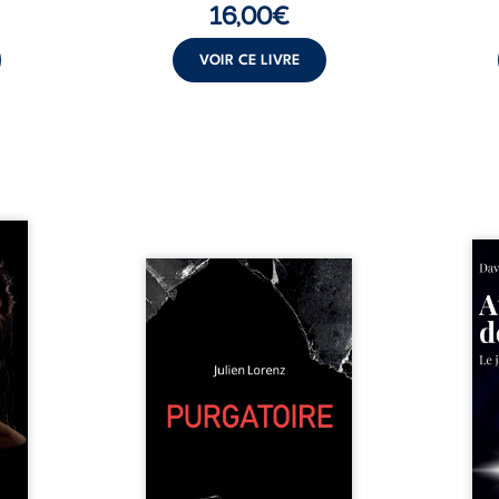
16,00
€
VOIR CE LIVRE
les et
nfions
Né da
re la
Vingt années d’écriture, de
la vi
 des
blessures, d’émotions et de
famil
ue une
pensées se rencontrent dans
dest
onne :
ce recueil profondément
ruptur
ires,
intime. Entre nouvelles
livre
ent,
autobiographiques, poèmes
survi
tes… À
bruts, pamphlets et réflexions
ascen
nages
philosophiques, chaque texte
ses r
ropre
ouvre une porte sur
prix 
l lève
l’existence. Ici, nul ordre
monde
une ...
imposé : chaque page peut
les s
être choisie au hasard, comme