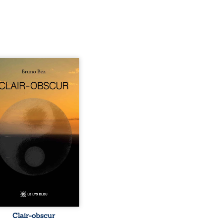
sé en alexandrins, Clair-
r aborde la spiritualité,
relations humaines, la
e et les territoires à
tir d’expériences
nnelles. Entre clarté et
curité, les poèmes
isent les observations et
essentis façonnés au fil
 vie. Ils portent un regard
ble sur l’existence et le
 contemporain, invitant
hacun à questionner ses ...
Clair-obscur