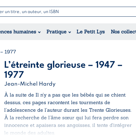
Nouvell
Poésie
Romance
Jeunesse
ences humaines
Pratique
Le Petit Lys
Nos collec
Théâtre
Érotique
Historique
Régional
 – 1977
L’étreinte glorieuse – 1947 –
1977
Jean-Michel Hardy
À la suite de
Il n’y a pas que les bébés qui se chient
dessus
, ces pages racontent les tourments de
l’adolescence de l’auteur durant les Trente Glorieuses.
À la recherche de l’âme sœur qui lui fera perdre son
innocence et apaisera ses angoisses, il tente d’intégrer
le monde des adultes.