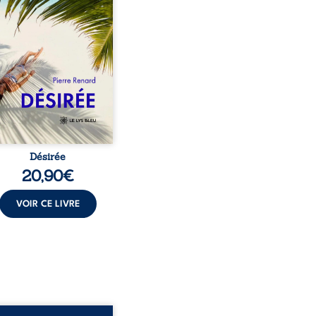
au corps qu’Ange surgit
sa vie et fait vaciller
s ses certitudes. Entre
l’attirance est immédiate,
ante jusqu’à ce qu’un
t familial fasse planer
ensable : et s’ils étaient
demi-frère et ...
Désirée
20,90
€
VOIR CE LIVRE