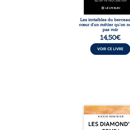
Les invisibles du bercea
cœur d’un métier qu’on n
pas voir
14,50
€
VOIR CE LIVRE
Revenge est à la têt
Diamond’s, un clan de m
aussi réputé et respec
redouté dans tout le pays