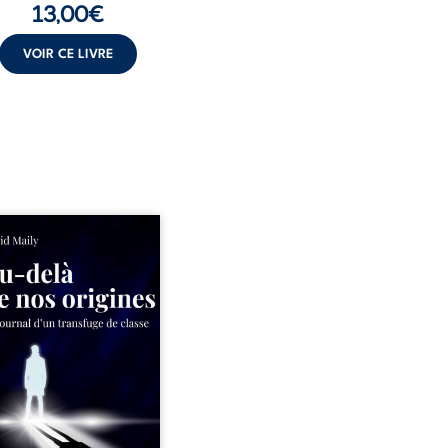
13,00
€
VOIR CE LIVRE
ns un milieu populaire où
olence et les fractures
iales tenaient lieu de
in, David a choisi la
e. Très tôt, l’école et les
s deviennent ses armes de
e, le moteur d’une lente
sion sociale. S’arracher à
acines exige pourtant un
invisible. Pris entre deux
s, l’homme réalise que
uccès professionnels ne
guérissent ni ...