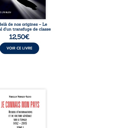
elà de nos origines – Le
l d’un transfuge de classe
12,50
€
VOIR CE LIVRE
onnais mon pays se
nte comme une œuvre de
mission et d’éveil civique,
née à raviver la mémoire
laise. En retraçant les
es étapes de l’histoire
nale, il entend combattre