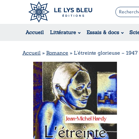
Romans
Contemporain
Accueil
Littérature
Essais & docs
Sci
Suspense / Thriller / Policier
Fantastique
Science-fiction
Accueil
»
Romance
»
L’étreinte glorieuse – 1947