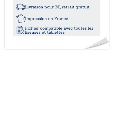
à
glorieuse
-
Livraison pour 3€, retrait gratuit
1947
25,0
–
Impression en France
1977
Fichier compatible avec toutes les
liseuses et tablettes