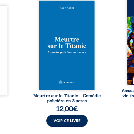
Assas
Et si le naufrage n’avait pas
La vi
l’été,
emporté tous ses secrets ? À
de ca
 de la
bord du Titanic, lors du voyage
enri
urs de
inaugural en 1912, un meurtre
témo
clarté
est commis. Le drame disparaît
Bienc
Rêves,
avec le navire, englouti dans
famil
poirs…
les profondeurs de l’Atlantique.
parco
lorés,
Sept décennies plus tard, la
ordi
de la
découverte de l’épave fait
2013,
nt en
resurgir un secret que l’on
qui l
t une
croyait perdu. Dans un coffre
corp
uvent,
mystérieux, des indices oubliés
décis
plus ...
...
Assas
Meurtre sur le Titanic – Comédie
vie t
policière en 3 actes
12,00
€
VOIR CE LIVRE