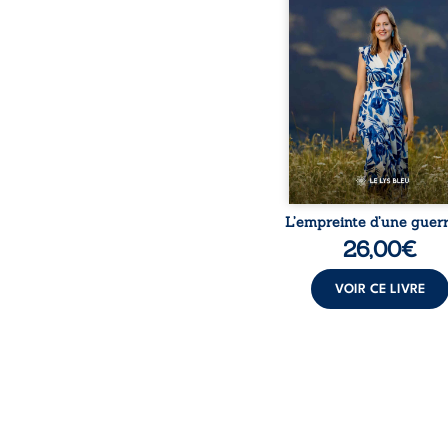
bouleversé par la ma
chronique, l’errance mé
et de longues hospitalisa
L’auteure y raconte ce q
dossiers médicaux taisen
peur, l’isolement, l’épui
et le sentiment de ne 
L’empreinte d’une guerr
26,00
€
VOIR CE LIVRE