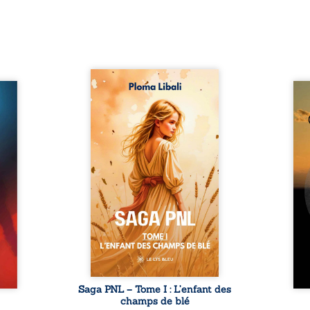
Autrefois, les champs
refus.
d’Atlantis vibraient sous le
Compo
stence
vent et les enfants couraient
obscu
lences
dans les blés. Puis la couronne
les 
s, les
plia le genou, livrant son
natur
, les
peuple à l’ombre d’Ivorny. À
par
et les
Atove, Luwel aurait pu
perso
uvrage
disparaître dans les ruines de
obs
x qui
son destin ; pourtant, sous les
tradu
i, trop
pierres d’un temple oublié, des
les r
ersée.
rebelles lui tendirent la main.
d’une
 Une
Parmi eux, Atos, général sans
sensi
. Une
trône mais habité par ...
monde
our ...
c
Saga PNL – Tome I : L’enfant des
champs de blé