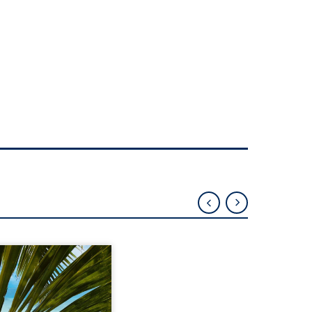
eil, Pierre, jeune retraité,
vre qu’il est devenu une
sante femme métissée de
te ans. À peine a-t-il
encé à apprivoiser ce