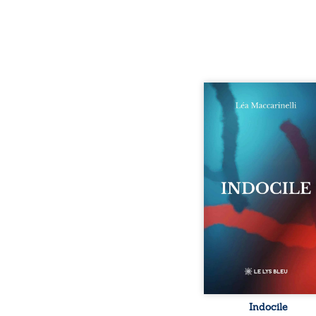
Quatre parties. Quatre 
Quatre visages d’une exi
en friction. Entre les si
qu’on ne déchiffre pa
amours qu’on dérange
corps qu’on administre 
liens qu’on sabote, cet o
parle à celles et ceu
vivent trop fort, trop vra
tôt. Indocile est une trav
Une langue nue.
insurrection calme
déclaration d’existence p
Indocile