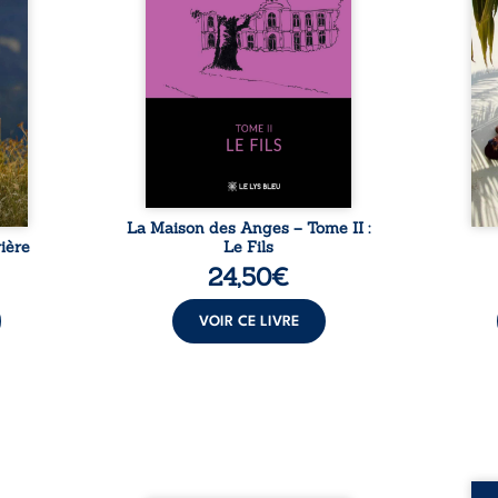
ladie
Firmin, le fidèle majordome,
nouve
dicale
redoute les visites, le passé
dans 
tions.
encombrant d’Anatole-
toute
ue les
Eustache, la malédiction
eux, 
t : la
familiale, mais aussi la toute-
brûl
sement
puissance de Gauthier. Mais
secre
pas ...
comment dompter cet enfant
l’imp
avant qu’il ...
La Maison des Anges – Tome II :
ière
Le Fils
24,50
€
VOIR CE LIVRE