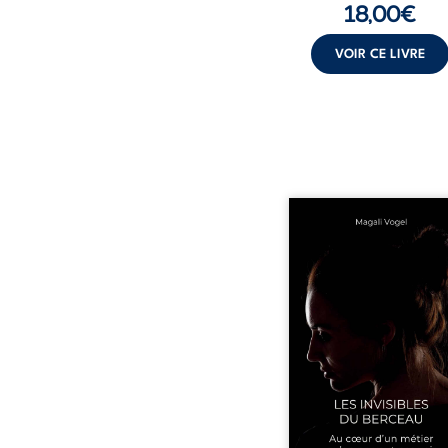
18,00
€
VOIR CE LIVRE
Qui prend soin de cel
ceux auxquels nous co
nos enfants ? Derriè
douceur apparente
maisons d’accueil se jo
réalité que nul ne soupç
rémunérations dériso
solitude, épuisem
responsabilités écrasan
travers des témoig
saisissants et sa p
expérience, Magali Voge
le voile sur les coulisses d’