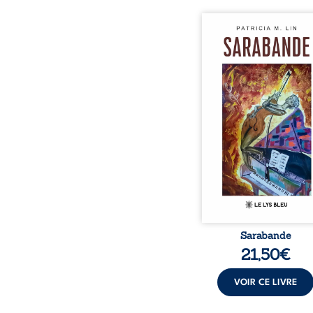
Aux chants crépitants de 
Sous le silence ouaté
neige en hiver, Au co
nuits pâles, Dans la 
bienveillante de la lune, 
pensées, révoltes et es
Des mots s’assemblent, co
rebelles aux règles 
poésie, mais chanta
rythme. Ils formen
sarabande, passionnée so
Sarabande
21,50
€
VOIR CE LIVRE