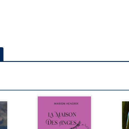
Nous sommes en 1979, soit 15
nfance
ans après le décès du
Au rév
se ses
patriarche Anatole-Eustache.
décou
reinte
La famille devra affronter non
sédui
, sans
seulement un inconnu qui rôde
tren
tidien
autour du domaine et dont
comm