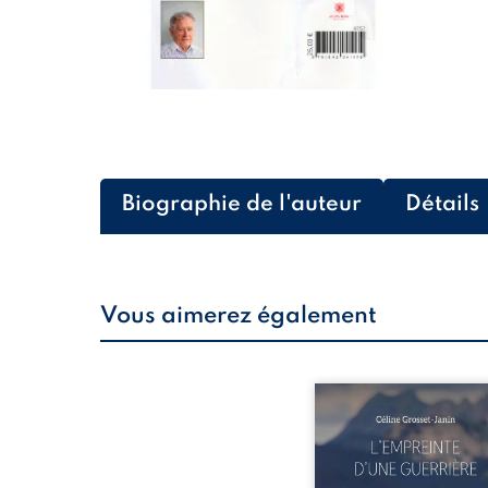
Biographie de l'auteur
Détails
Vous aimerez également
Que reste-t-il de l’e
lorsque la maladie impo
propres règles ? L’emp
d’une guerrière livre
détour, le récit d’un quo