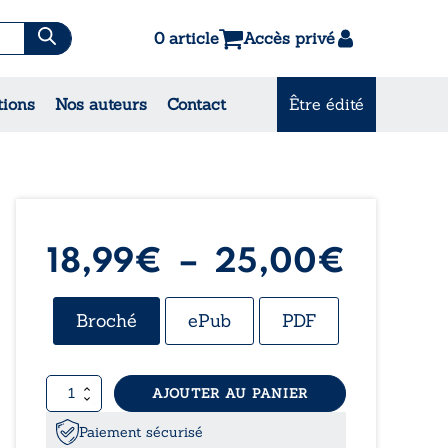
0 article
Accès privé
es & Contes
tions
Nos auteurs
Contact
Être édité
CONSULTEZ NOS
MEILLEURES VENTES
Plage
18,99
€
–
25,00
€
de
Broché
ePub
PDF
prix :
quantité
AJOUTER AU PANIER
18,99
de
L’étreinte
Paiement sécurisé