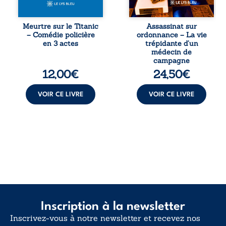
tard, la
septembre 2013, il
découverte de
raconte le long
l’épave fait
combat qui l’a
Meurtre sur le Titanic
Assassinat sur
resurgir un secret
conduit à être
– Comédie policière
ordonnance – La vie
que l’on croyait
écarté du corps
en 3 actes
trépidante d’un
perdu. Dans un
médical, malgré
médecin de
coffre mystérieux,
une décision de
campagne
des indices
première instance
12,00
€
24,50
€
oubliés ...
...
VOIR CE LIVRE
VOIR CE LIVRE
Inscription à la newsletter
Inscrivez-vous à notre newsletter et recevez nos