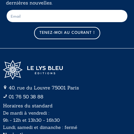
dernières nouvelles.
E
E
-
-
m
m
a
a
TENEZ-MOI AU COURANT !
i
i
l
l
*
40, rue du Louvre 75001 Paris
01 76 50 38 88
Horaires du standard
De mardi à vendredi :
9h - 12h et 13h30 - 16h30
Lundi, samedi et dimanche : fermé