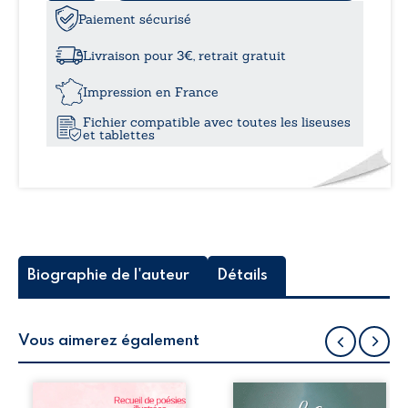
de
Les
Paiement sécurisé
à
impitoyables
secrets
Livraison pour 3€, retrait gratuit
:
12,0
Tome
Impression en France
I
Fichier compatible avec toutes les liseuses
et tablettes
Biographie de l'auteur
Détails
Vous aimerez également
Bouquets d’amour
Vicky se trouve