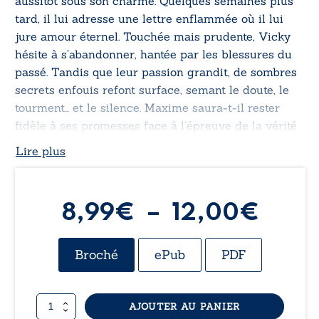
aussitôt sous son charme. Quelques semaines plus
tard, il lui adresse une lettre enflammée où il lui
jure amour éternel. Touchée mais prudente, Vicky
hésite à s’abandonner, hantée par les blessures du
passé. Tandis que leur passion grandit, de sombres
secrets enfouis refont surface, semant le doute, le
tourment… et le silence. Maxime saura-t-il rester
fidèle à ses promesses face à l’épreuve de la vérité
?
Lire plus
Plag
8,99
€
–
12,00
€
de
Broché
ePub
PDF
prix :
quantité
AJOUTER AU PANIER
8,99