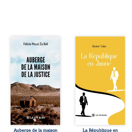
Auberge de la
En République
maison de la
Fédérale du
justice est un
Congo, la
récit-témoignage
naissance de
consacré au
jumeaux de races
parcours
différentes
exemplaire de
bouleverse l’ordre
Mbala Zi Nkuaku
établi : Senior est
Lema Félix.
Noir et Junior est
Magistrat intègre,
Blanc, bien que
fervent défenseur
nés d’un couple de
des droits
Noirs. Très vite,
humains et de
l’événement attire
l’indépendance
les médias
judiciaire, il voit sa
internationaux et
carrière de trente-
transforme le
quatre ans
bébé blanc en une
brutalement
figure
Auberge de la maison
La République en