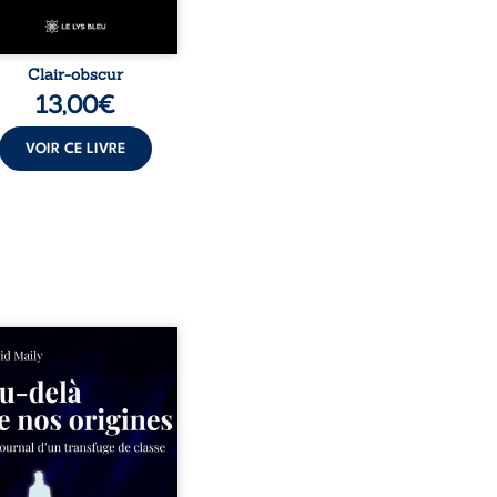
Clair-obscur
13,00
€
VOIR CE LIVRE
ns un milieu populaire où
olence et les fractures
iales tenaient lieu de
in, David a choisi la
e. Très tôt, l’école et les
s deviennent ses armes de
e, le moteur d’une lente
sion sociale. S’arracher à