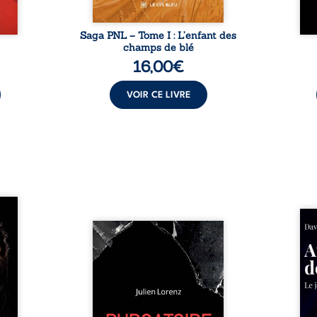
Saga PNL – Tome I : L’enfant des
champs de blé
16,00
€
VOIR CE LIVRE
les et
nfions
Né da
re la
Vingt années d’écriture, de
la vi
 des
blessures, d’émotions et de
famil
ue une
pensées se rencontrent dans
dest
onne :
ce recueil profondément
ruptur
ires,
intime. Entre nouvelles
livre
ent,
autobiographiques, poèmes
survi
tes… À
bruts, pamphlets et réflexions
ascen