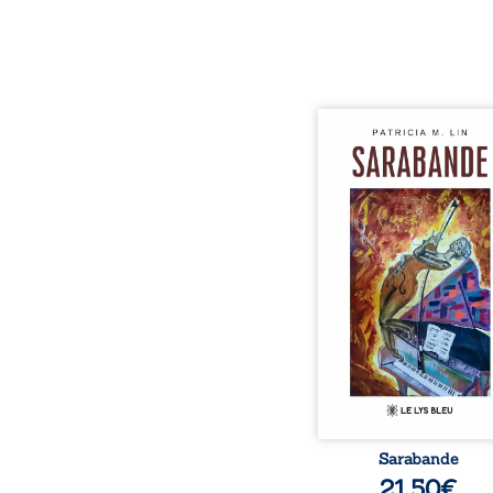
Aux chants crépitants de 
Sous le silence ouaté
neige en hiver, Au co
nuits pâles, Dans la 
bienveillante de la lune, 
pensées, révoltes et es
Des mots s’assemblent, co
rebelles aux règles 
poésie, mais chanta
rythme. Ils formen
sarabande, passionnée so
Sarabande
21,50
€