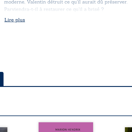
moderne, Valentin détruit ce qu’il aurait dû préserver.
Parviendra-t-il à restaurer ce qu’il a brisé ?
Lire plus
Nous sommes en 1979, soit 15