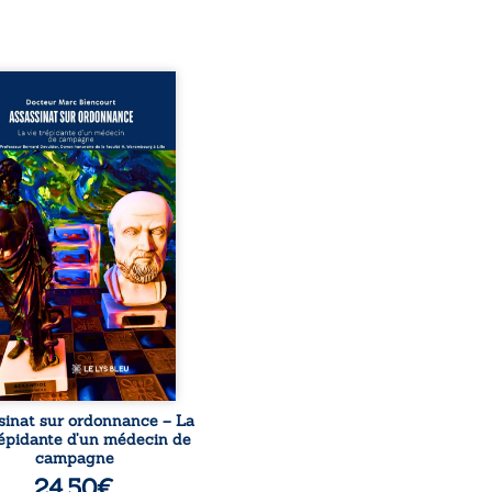
sinat sur ordonnance –
e trépidante d’un médecin
mpagne est la réédition
chie et actualisée du
ignage du Docteur Marc
ourt, ancien médecin de
le, qui revient sur son
urs médical, syndical et
nal. Depuis septembre
 il raconte le long combat
’a conduit à être écarté du
s médical, malgré une
ion de première instance
...
sinat sur ordonnance – La
répidante d’un médecin de
campagne
24,50
€