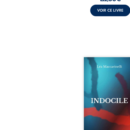
VOIR CE LIVRE
Quatre parties. Quatre 
Quatre visages d’une exi
en friction. Entre les si
qu’on ne déchiffre pa
amours qu’on dérange
corps qu’on administre 
liens qu’on sabote, cet o
parle à celles et ceu
vivent trop fort, trop vra
tôt. Indocile est une trav
Une langue nue.
insurrection calme
déclaration d’existence p