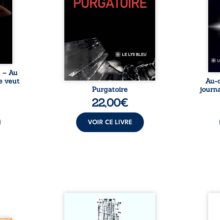
nages
philosophiques, chaque texte
ses r
ropre
ouvre une porte sur
prix 
l lève
l’existence. Ici, nul ordre
monde
une ...
imposé : chaque page peut
les s
être choisie au hasard, comme
une rencontre inattendue sur
le chemin de la vie. ...
u – Au
e veut
Au-d
Purgatoire
journa
22,00
€
VOIR CE LIVRE
Sommes-nous vraiment libres
Je c
si chacun de nos actes s’inscrit
prése
dans une chaîne de causes ? À
trans