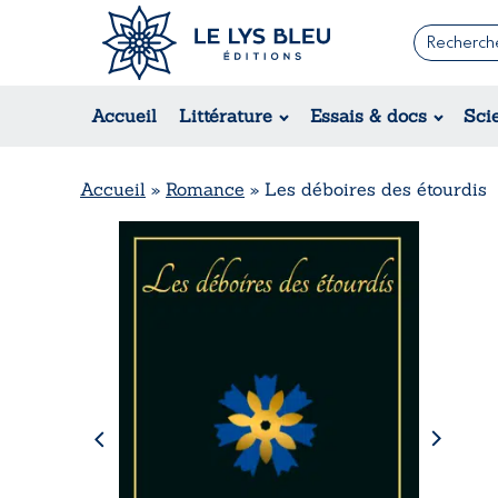
Romans
Contemporain
Accueil
Littérature
Essais & docs
Sci
Suspense / Thriller / Policier
Fantastique
Science-fiction
Accueil
»
Romance
»
Les déboires des étourdis