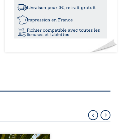
à
déboires
des
Livraison pour 3€, retrait gratuit
étourdis
21,10€
Impression en France
Fichier compatible avec toutes les
liseuses et tablettes