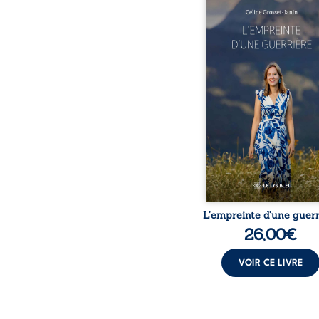
Que reste-t-il de l’e
lorsque la maladie impo
propres règles ? L’emp
d’une guerrière livre
détour, le récit d’un quo
bouleversé par la ma
chronique, l’errance mé
et de longues hospitalisa
L’auteure y raconte ce q
dossiers médicaux taisen
peur, l’isolement, l’épui
et le sentiment de ne 
L’empreinte d’une guerr
26,00
€
VOIR CE LIVRE