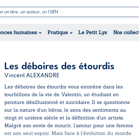
Nouvell
Poésie
Romance
Jeunesse
ences humaines
Pratique
Le Petit Lys
Nos collec
Théâtre
Érotique
Historique
Régional
Les déboires des étourdis
Vincent ALEXANDRE
Les déboires des étourdis
vous emmène dans les
tourbillons de la vie de Valentin, un étudiant en
peinture désillusionné et suicidaire. Il se questionne
sur la nature d’un héros, le sens des sentiments au
vingt et unième siècle et la définition d’un artiste.
Malgré son envie de mourir, l’amour pour une femme
est son seul espoir. Mais face à l’évolution du monde