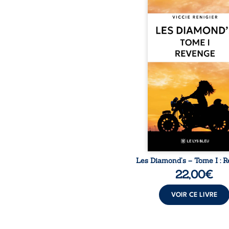
Revenge est à la têt
Diamond’s, un clan de m
aussi réputé et respec
redouté dans tout le pays
ne la prédestinait à cett
mais les épreuves ont
une femme dure, inacce
et résolue à ne jamais dé
ses faiblesses, jusqu’à 
le mystérieux Juan cro
route. Chef d’une fami
Nomads, Juan porte lui au
p
Les Diamond’s – Tome I : 
22,00
€
VOIR CE LIVRE