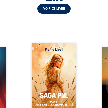
VOIR CE LIVRE
Autrefois, les champs
refus.
d’Atlantis vibraient sous le
Compo
stence
vent et les enfants couraient
obscu
lences
dans les blés. Puis la couronne
les 
s, les
plia le genou, livrant son
natur
, les
peuple à l’ombre d’Ivorny. À
par
et les
Atove, Luwel aurait pu
perso
uvrage
disparaître dans les ruines de
obs
x qui
son destin ; pourtant, sous les
tradu
i, trop
pierres d’un temple oublié, des
les r
ersée.
rebelles lui tendirent la main.
d’une
 Une
Parmi eux, Atos, général sans
sensi
. Une
trône mais habité par ...
monde
our ...
c