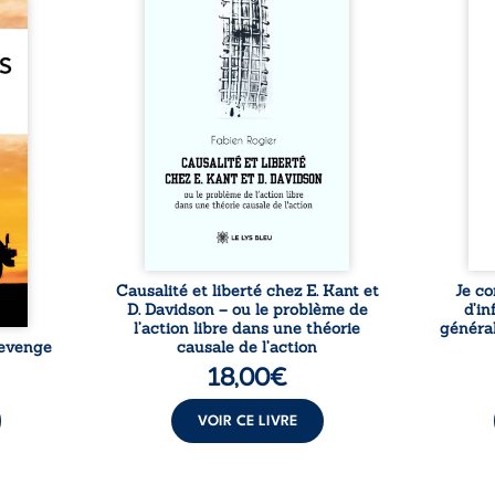
e des
travers une confrontation
desti
otards
entre les pensées d’Emmanuel
congo
té que
Kant et de Donald Davidson,
grand
. Rien
cet essai explore les liens entre
natio
e vie,
libre arbitre, déterminisme
l’igno
 forgé
causal et responsabilité. De la
et l
ssible
volonté kantienne au monisme
sent
voiler
anomal de Davidson, il
Acces
ce que
interroge la manière dont les
offre
ise sa
intentions et les croyances
po
lle de
peuvent ...
ssi le
oids ...
Causalité et liberté chez E. Kant et
Je co
D. Davidson – ou le problème de
d’in
l’action libre dans une théorie
général
Revenge
causale de l’action
18,00
€
VOIR CE LIVRE