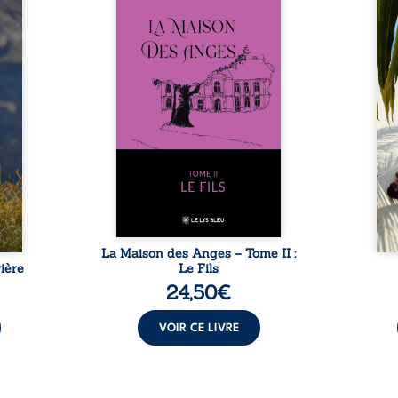
nfance
ans après le décès du
Au rév
se ses
patriarche Anatole-Eustache.
décou
reinte
La famille devra affronter non
sédui
, sans
seulement un inconnu qui rôde
tren
tidien
autour du domaine et dont
comm
ladie
Firmin, le fidèle majordome,
nouve
dicale
redoute les visites, le passé
dans 
tions.
encombrant d’Anatole-
toute
ue les
Eustache, la malédiction
eux, 
t : la
familiale, mais aussi la toute-
brûl
sement
puissance de Gauthier. Mais
secre
pas ...
comment dompter cet enfant
l’imp
avant qu’il ...
La Maison des Anges – Tome II :
ière
Le Fils
24,50
€
VOIR CE LIVRE