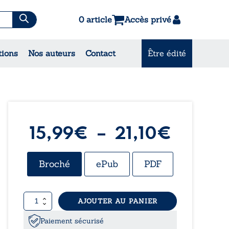
0 article
Accès privé
es & Contes
tions
Nos auteurs
Contact
Être édité
CONSULTEZ NOS MEILLEURES
VENTES
Plage
15,99
€
–
21,10
€
de
Broché
ePub
PDF
prix :
quantité
AJOUTER AU PANIER
15,99€
de
Les
Paiement sécurisé