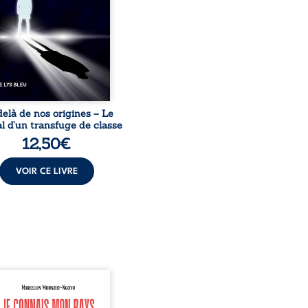
acines exige pourtant un
invisible. Pris entre deux
s, l’homme réalise que
uccès professionnels ne
guérissent ni ...
elà de nos origines – Le
l d’un transfuge de classe
12,50
€
VOIR CE LIVRE
onnais mon pays se
nte comme une œuvre de
mission et d’éveil civique,