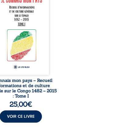
née à raviver la mémoire
laise. En retraçant les
es étapes de l’histoire
nale, il entend combattre
rance, le repli identitaire
’affaiblissement du
iment patriotique.
sible à tous, ce recueil
 des repères essentiels
ur mieux comprendre le ...
nnais mon pays – Recueil
formations et de culture
e sur le Congo 1482 – 2015
: Tome I
25,00
€
VOIR CE LIVRE