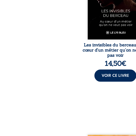
travers des témoig
saisissants et sa p
expérience, Magali Voge
le voile sur les coulisses d’
Les invisibles du bercea
cœur d’un métier qu’on n
pas voir
14,50
€
VOIR CE LIVRE