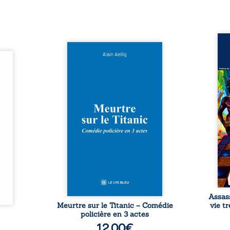
Assas
Et si le naufrage n’avait pas
La vi
l’été,
emporté tous ses secrets ? À
de ca
 de la
bord du Titanic, lors du voyage
enri
urs de
inaugural en 1912, un meurtre
témo
clarté
est commis. Le drame disparaît
Bienc
Rêves,
avec le navire, englouti dans
famil
poirs…
les profondeurs de l’Atlantique.
parco
lorés,
Sept décennies plus tard, la
ordi
de la
découverte de l’épave fait
2013,
nt en
resurgir un secret que l’on
qui l
t une
croyait perdu. Dans un coffre
corp
uvent,
mystérieux, des indices oubliés
décis
plus ...
...
Assas
Meurtre sur le Titanic – Comédie
vie t
policière en 3 actes
12,00
€