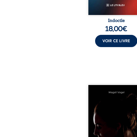
Indocile
18,00
€
VOIR CE LIVRE
Qui prend soin de cel
ceux auxquels nous co
nos enfants ? Derriè
douceur apparente
maisons d’accueil se jo
réalité que nul ne soupç
rémunérations dériso
solitude, épuisem
responsabilités écrasan