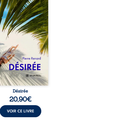
eil, Pierre, jeune retraité,
vre qu’il est devenu une
sante femme métissée de
te ans. À peine a-t-il
encé à apprivoiser ce
au corps qu’Ange surgit
sa vie et fait vaciller
s ses certitudes. Entre
l’attirance est immédiate,
ante jusqu’à ce qu’un
t familial fasse planer
ensable : et s’ils étaient
demi-frère et ...
Désirée
20,90
€
VOIR CE LIVRE