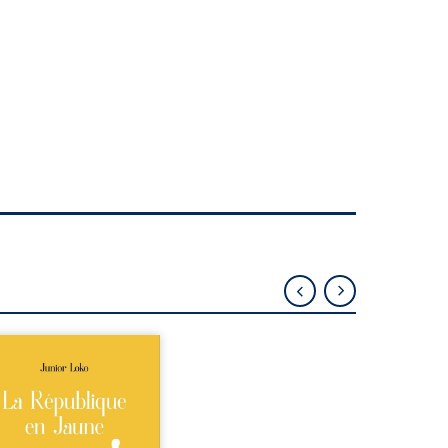
épublique Fédérale du
o, la naissance de
ux de races différentes
verse l’ordre établi :
r est Noir et Junior est
c, bien que nés d’un