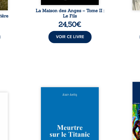
La Maison des Anges – Tome II :
ière
Le Fils
24,50
€
VOIR CE LIVRE
Assas
Et si le naufrage n’avait pas
La vi
l’été,
emporté tous ses secrets ? À
de ca
 de la
bord du Titanic, lors du voyage
enri
urs de
inaugural en 1912, un meurtre
témo
clarté
est commis. Le drame disparaît
Bienc
Rêves,
avec le navire, englouti dans
famil
poirs…
les profondeurs de l’Atlantique.
parco
lorés,
Sept décennies plus tard, la
ordi
de la
découverte de l’épave fait
2013,