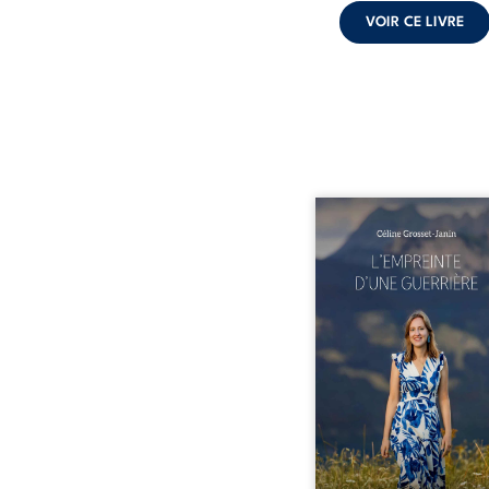
VOIR CE LIVRE
Que reste-t-il de l’e
lorsque la maladie impo
propres règles ? L’emp
d’une guerrière livre
détour, le récit d’un quo
bouleversé par la ma
chronique, l’errance mé
et de longues hospitalisa
L’auteure y raconte ce q
dossiers médicaux taisen
peur, l’isolement, l’épui
et le sentiment de ne 