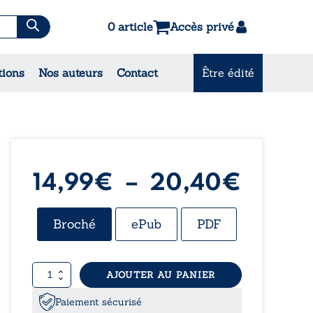
0 article
Accès privé
es & Contes
tions
Nos auteurs
Contact
Être édité
CONSULTEZ NOS
MEILLEURES VENTES
Plage
14,99
€
–
20,40
€
de
Broché
ePub
PDF
prix :
quantité
AJOUTER AU PANIER
14,99
de
Les
Paiement sécurisé