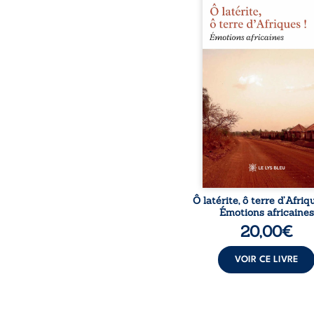
est un hommage poétiq
authentique aux paysage
rencontres et aux émo
brutes d’un contine
reconstruction, e
traditions et modernit
souvenirs intimes – la p
Namoungou, le baob
Zagtouli – aux port
marquants – Thomas Sa
Hamadoun Dicko, le 
Biokou – l’auteur parta
instanta
Ô latérite, ô terre d’Afriq
Émotions africaines
20,00
€
VOIR CE LIVRE