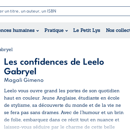
Nouvell
Poésie
Romance
Jeunesse
ences humaines
Pratique
Le Petit Lys
Nos collec
Théâtre
Érotique
Historique
Régional
abryel
Les confidences de Leelo
Gabryel
Magali Gimeno
Leelo vous ouvre grand les portes de son quotidien
haut en couleur. Jeune Anglaise, étudiante en école
de stylisme, sa découverte du monde et de la vie ne
se fera pas sans drames. Avec de l’humour et un brin
de folie, embarquez dans ce récit tout en nuance et
laissez-vous séduire par le charme de cette belle