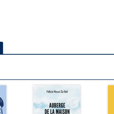
a rue
Auberge de la maison de la
En R
 six
justice est un récit-
Cong
ires,
témoignage consacré au
jumea
s, des
parcours exemplaire de Mbala
boule
es qui
Zi Nkuaku Lema Félix.
Senio
nir à
Magistrat intègre, fervent
Blan