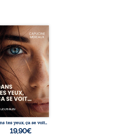
ze ans, Violette peine à
ver sa place dans la
été. Entre timidité,
ueries et peur du
ent, elle avance avec le
ment d’être différente,
 comprendre pleinement
i l’habite. Sa rencontre
 Louise bouleverse ses
udes et fait naître en elle
émotions longtemps
ulées. Des années plus
 alors qu’elle s’apprête à ...
ns tes yeux, ça se voit…
19,90
€