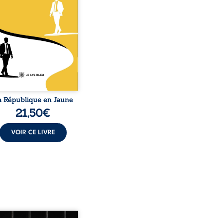
e de Noirs. Très vite,
nement attire les médias
nationaux et transforme
bé blanc en une figure
matique sacrée, investie,
 certains, d’une mission
trice. Cependant, sous
couvert de ...
a République en Jaune
21,50
€
VOIR CE LIVRE