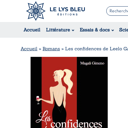
Romans
Contemporain
Accueil
Littérature
Essais & docs
Sci
Suspense / Thriller / Policier
Fantastique
Science-fiction
Accueil
»
Romans
»
Les confidences de Leelo G