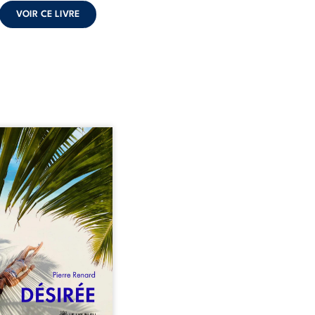
VOIR CE LIVRE
eil, Pierre, jeune retraité,
vre qu’il est devenu une
sante femme métissée de
te ans. À peine a-t-il
encé à apprivoiser ce
au corps qu’Ange surgit
sa vie et fait vaciller
s ses certitudes. Entre
l’attirance est immédiate,
ante jusqu’à ce qu’un
t familial fasse planer
ensable : et s’ils étaient
demi-frère et ...