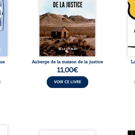
avers
défenseur des droits humains
coupl
invite
et de l’indépendance
l’évé
férent
judiciaire, il voit sa carrière de
inter
i nous
trente-quatre ans brutalement
le bé
qui se
brisée par une révocation
emblé
rences
arbitraire en 2009, plongeant
selon
lement
sa vie dans un chaos matériel
salva
tre ...
et moral. À ...
rue
Auberge de la maison de la justice
L
11,00
€
VOIR CE LIVRE
ques !