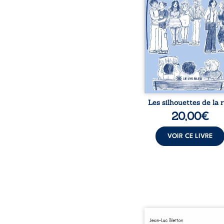
chacun de nous. À tr
leurs parcours, ce roman 
à porter un regard dif
sur celles et ceux qu
entourent, à deviner ce 
cache derrière les appa
et à s’ouvrir au fourmil
sensible de no
Les silhouettes de la 
20,00
€
VOIR CE LIVRE
Ô latérite, ô terre d’Afri