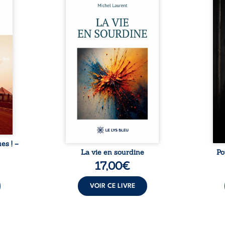
ue et
Nina et Pierre se sont
Pour
s, aux
rencontrés très jeunes,
racon
tions
presque par hasard, et se sont
marqu
nt en
aimés simplement, persuadés
la c
ntre
que la présence de l’autre
l’enf
é. Des
suffirait. Ils mènent une
égale
luie à
existence modeste, rythmée
ont p
ab de
par le travail, la fatigue et les
Au-d
raits
silences. La mort de la mère de
pers
nkara,
Nina, chez qui ils vivent,
inte
Vieux
fragilise un équilibre déjà
respo
ge des
précaire. Puis vient la
la 
nés ...
naissance de leur enfant, et le
reco
basculement. ...
ues ! –
La vie en sourdine
Po
17,00
€
VOIR CE LIVRE