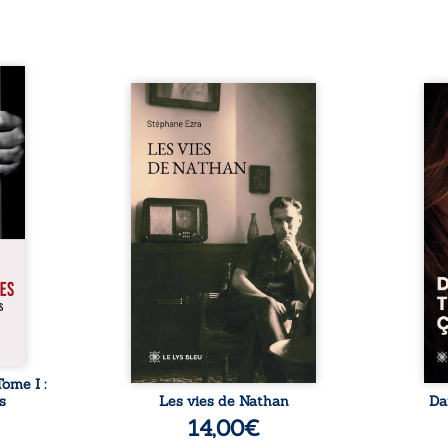
s pour
 mais
Les vies de Nathan est un
À sei
ersent
recueil de poésie né en trois
trou
ous la
jours, au printemps 2026. Pour
soci
a peur
la première fois, Stéphane Ezra,
moq
s les
médium, a pu communiquer
jugem
lés. À
avec son père, disparu depuis
senti
ne une
plus de vingt ans et qu’il n’a
sans
ec sa
jamais connu. De ce dialogue
ce qu
ction
par-delà la mort naissent des
avec
ant de
poèmes qui retracent une vie
certit
stice.
marquée par la Seconde
des 
 un ...
Guerre mondiale, une identité
refo
juive brisée, la guerre ...
tard,
Tome I :
s
Les vies de Nathan
Da
14,00
€