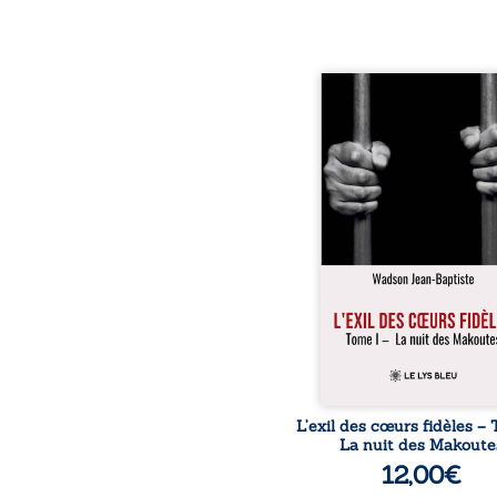
« Une nuit suffit parfoi
briser une famille…
certaines fidélités trav
les années. » Haïti, s
dictature des Duvalier. L
s’étend jusque dan
villages les plus recu
Bainet, Jean-Joël Joli mè
existence paisible av
famille. Chef de se
respecté, il refuse pourt
fermer les yeux sur l’inju
Mais, dans
L’exil des cœurs fidèles – 
La nuit des Makoute
12,00
€