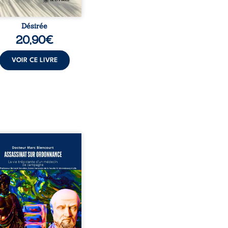
Désirée
20,90
€
VOIR CE LIVRE
sinat sur ordonnance –
e trépidante d’un médecin
mpagne est la réédition
chie et actualisée du
ignage du Docteur Marc
ourt, ancien médecin de
le, qui revient sur son
urs médical, syndical et
nal. Depuis septembre
 il raconte le long combat