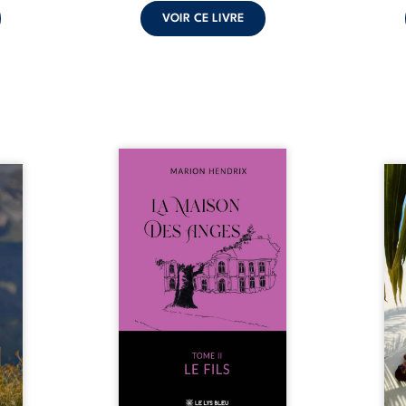
VOIR CE LIVRE
Nous sommes en 1979, soit 15
nfance
ans après le décès du
Au rév
se ses
patriarche Anatole-Eustache.
décou
reinte
La famille devra affronter non
sédui
, sans
seulement un inconnu qui rôde
tren
tidien
autour du domaine et dont
comm
ladie
Firmin, le fidèle majordome,
nouve
dicale
redoute les visites, le passé
dans 
tions.
encombrant d’Anatole-
toute
ue les
Eustache, la malédiction
eux, 
t : la
familiale, mais aussi la toute-
brûl
sement
puissance de Gauthier. Mais
secre
pas ...
comment dompter cet enfant
l’imp
avant qu’il ...