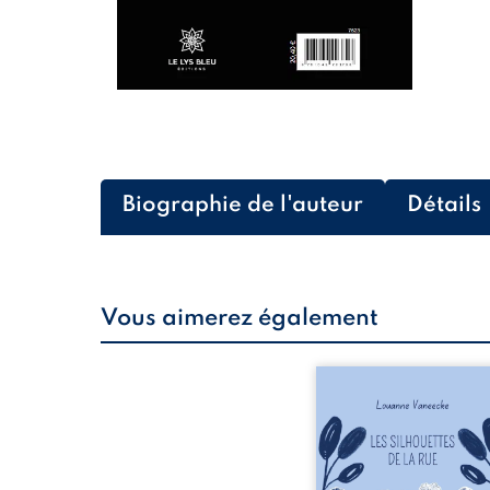
Biographie de l'auteur
Détails
Vous aimerez également
Les silhouettes de l
donne la parole à
personnages ordina
traversés par des pensée
émotions et des silenc
pourraient apparte