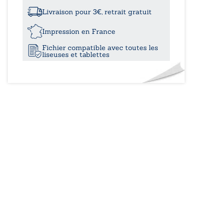
à
confidences
de
Livraison pour 3€, retrait gratuit
Leelo
20,4
Gabryel
Impression en France
Fichier compatible avec toutes les
liseuses et tablettes