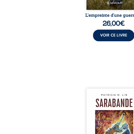
L’empreinte d’une guerr
26,00
€
VOIR CE LIVRE
Aux chants crépitants de 
Sous le silence ouaté
neige en hiver, Au co
nuits pâles, Dans la 
bienveillante de la lune, 
pensées, révoltes et es
Des mots s’assemblent, co
rebelles aux règles 