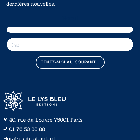
dernières nouvelles.
E-mail
E
-
m
a
TENEZ-MOI AU COURANT !
i
l
*
40, rue du Louvre 75001 Paris
01 76 50 38 88
Horaires du standard