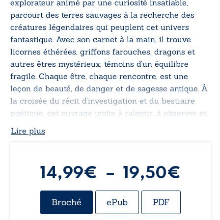
explorateur animé par une curiosité insatiable,
parcourt des terres sauvages à la recherche des
créatures légendaires qui peuplent cet univers
fantastique. Avec son carnet à la main, il trouve
licornes éthérées, griffons farouches, dragons et
autres êtres mystérieux, témoins d’un équilibre
fragile. Chaque être, chaque rencontre, est une
leçon de beauté, de danger et de sagesse antique. À
la croisée du récit d’investigation et du bestiaire
poétique, cet ouvrage invite à ralentir, à observer et
à s’émerveiller. Un voyage sensoriel et contemplatif
Lire plus
au cœur d’un monde foisonnant, où la connaissance
devient un acte de respect… et de protection.
Plag
14,99
€
–
19,50
€
de
Broché
ePub
PDF