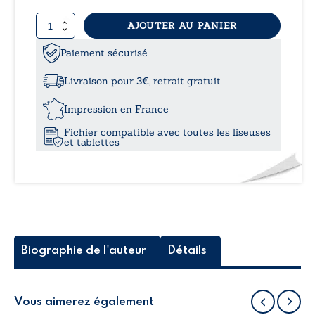
prix 
quantité
AJOUTER AU PANIER
14,9
de
Les
Paiement sécurisé
à
chroniques
d’Aethelgard
Livraison pour 3€, retrait gratuit
-
19,5
Bestiaire
Impression en France
d’un
Fichier compatible avec toutes les liseuses
monde
et tablettes
vivant
Biographie de l'auteur
Détails
Vous aimerez également