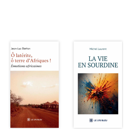
sensible de notre ...
À ...
Ô latérite, ô terre
Nina et Pierre se
d’Afriques ! est un
sont rencontrés
hommage
très jeunes,
poétique et
presque par
authentique aux
hasard, et se sont
paysages, aux
aimés simplement,
rencontres et aux
persuadés que la
émotions brutes
présence de
d’un continent en
l’autre suffirait. Ils
reconstruction,
mènent une
entre traditions et
existence
modernité. Des
modeste, rythmée
souvenirs intimes
par le travail, la
– la pluie à
fatigue et les
Namoungou, le
silences. La mort
baobab de
de la mère de
Zagtouli – aux
Nina, chez qui ils