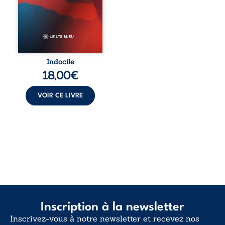
sabote, cet
ouvrage parle à
celles et ceux qui
vivent trop fort,
trop vrai, trop tôt.
Indocile est une
traversée. Une
Indocile
langue nue. Une
18,00
€
insurrection
calme. Une
déclaration
VOIR CE LIVRE
d’existence pour ...
Inscription à la newsletter
Inscrivez-vous à notre newsletter et recevez nos