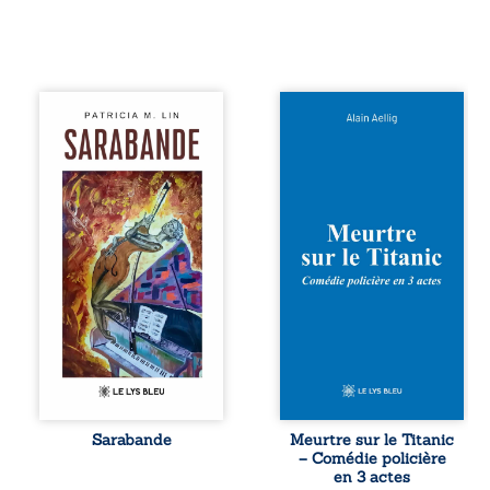
Aux chants
Et si le naufrage
crépitants de l’été,
n’avait pas
Sous le silence
emporté tous ses
ouaté de la neige
secrets ? À bord
en hiver, Au cours
du Titanic, lors du
de nuits pâles,
voyage inaugural
Dans la clarté
en 1912, un
bienveillante de la
meurtre est
lune, Rêves,
commis. Le drame
pensées, révoltes
disparaît avec le
et espoirs… Des
navire, englouti
mots s’assemblent,
dans les
colorés, rebelles
profondeurs de
aux règles de la
l’Atlantique. Sept
poésie, mais
décennies plus
chantant en
tard, la
rythme. Ils
découverte de
forment une
l’épave fait
Sarabande
Meurtre sur le Titanic
sarabande,
resurgir un secret
– Comédie policière
passionnée
que l’on croyait
en 3 actes
souvent, plus ...
perdu. Dans un