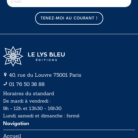
-
m
a
TENEZ-MOI AU COURANT !
i
l
*
40, rue du Louvre 75001 Paris
01 76 50 38 88
Horaires du standard
De mardi à vendredi :
9h - 12h et 13h30 - 16h30
Lundi, samedi et dimanche : fermé
Navigation
Accueil