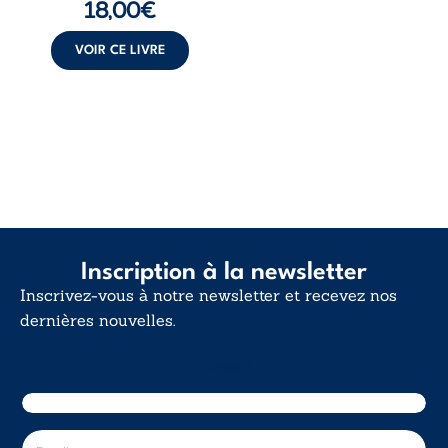
18,00
€
insurrection
calme. Une
déclaration
VOIR CE LIVRE
d’existence pour ...
Inscription à la newsletter
Inscrivez-vous à notre newsletter et recevez nos
dernières nouvelles.
E-mail
E