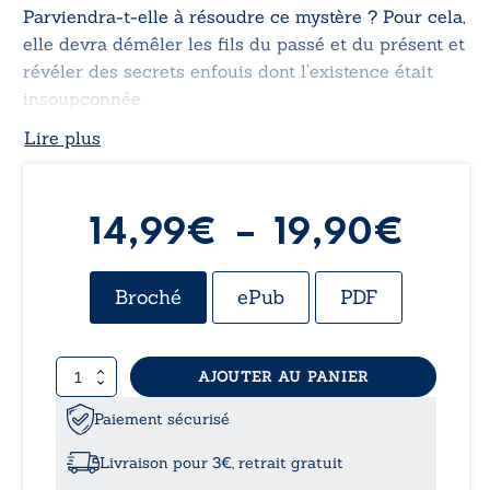
Parviendra-t-elle à résoudre ce mystère ? Pour cela,
elle devra démêler les fils du passé et du présent et
révéler des secrets enfouis dont l’existence était
insoupçonnée.
Lire plus
Plag
14,99
€
–
19,90
€
de
Broché
ePub
PDF
prix 
quantité
AJOUTER AU PANIER
14,9
de
Le
Paiement sécurisé
à
bonheur
est
Livraison pour 3€, retrait gratuit
au