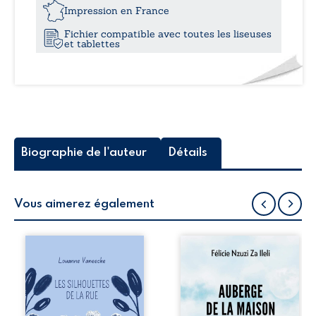
19,9
bout
Impression en France
du
Fichier compatible avec toutes les liseuses
chemin
et tablettes
Biographie de l'auteur
Détails
Vous aimerez également
Les silhouettes de
Auberge de la
la rue donne la
maison de la
parole à six
justice est un
personnages
récit-témoignage
ordinaires,
consacré au
traversés par des
parcours