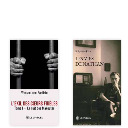
« Une nuit suffit
Les vies de
parfois pour briser
Nathan est un
une famille… mais
recueil de poésie
certaines fidélités
né en trois jours,
traversent les
au printemps
années. » Haïti,
2026. Pour la
sous la dictature
première fois,
des Duvalier. La
Stéphane Ezra,
peur s’étend
médium, a pu
jusque dans les
communiquer
villages les plus
avec son père,
reculés. À Bainet,
disparu depuis
Jean-Joël Joli
plus de vingt ans
mène une
et qu’il n’a jamais
existence paisible
connu. De ce
avec sa famille.
dialogue par-delà
Chef de section
la mort naissent