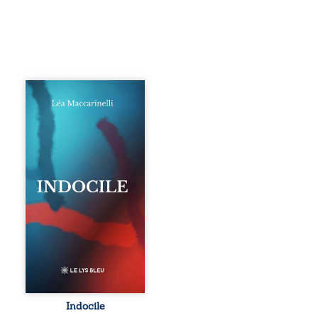
Quatre parties.
Quatre refus.
Quatre visages
d’une existence en
friction. Entre les
silences qu’on ne
déchiffre pas, les
amours qu’on
dérange, les corps
qu’on administre
et les liens qu’on
sabote, cet
ouvrage parle à
celles et ceux qui
vivent trop fort,
trop vrai, trop tôt.
Indocile est une
traversée. Une
Indocile
langue nue. Une