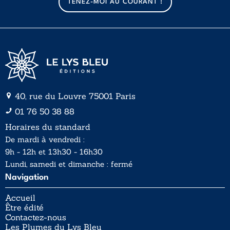
TENEZ-MOI AU COURANT !
i
l
*
40, rue du Louvre 75001 Paris
01 76 50 38 88
Horaires du standard
De mardi à vendredi :
9h - 12h et 13h30 - 16h30
Lundi, samedi et dimanche : fermé
Navigation
Accueil
Être édité
Contactez-nous
Les Plumes du Lys Bleu