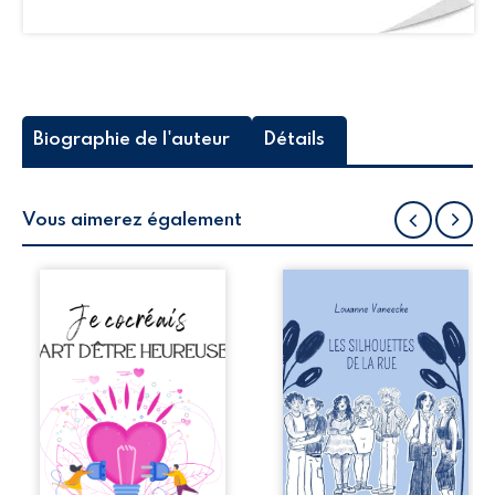
Biographie de l'auteur
Détails
Vous aimerez également
Chacun d’entre
Les silhouettes de
nous porte l’envie
la rue donne la
de cocréer son
parole à six
bonheur, mais
personnages
parfois nos
ordinaires,
schémas et nos
traversés par des
croyances basées
pensées, des
sur la peur
émotions et des
entravent cette
silences qui
capacité, générant
pourraient
des conflits et des
appartenir à