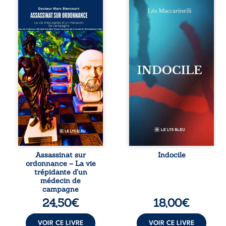
Assassinat sur
Quatre parties.
ordonnance – La
Quatre refus.
vie trépidante
Quatre visages
d’un médecin de
d’une existence en
campagne est la
friction. Entre les
réédition enrichie
silences qu’on ne
et actualisée du
déchiffre pas, les
témoignage du
amours qu’on
Docteur Marc
dérange, les corps
Biencourt, ancien
qu’on administre
médecin de
et les liens qu’on
famille, qui revient
sabote, cet
sur son parcours
ouvrage parle à
médical, syndical
celles et ceux qui
et ordinal. Depuis
vivent trop fort,
septembre 2013, il
trop vrai, trop tôt.
raconte le long
Indocile est une
combat qui l’a
traversée. Une
Assassinat sur
Indocile
conduit à être
langue nue. Une
ordonnance – La vie
écarté du corps
insurrection
trépidante d’un
médical, malgré
calme. Une
médecin de
une décision de
déclaration
campagne
première instance
d’existence pour ...
24,50
€
18,00
€
...
VOIR CE LIVRE
VOIR CE LIVRE