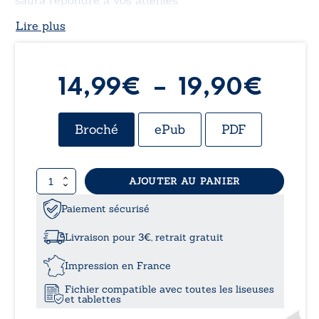
saura répondre à vos attentes.
Lire plus
Plag
14,99
€
–
19,90
€
de
Broché
ePub
PDF
prix 
quantité
AJOUTER AU PANIER
14,9
de
La
Paiement sécurisé
à
voie
sacrée
Livraison pour 3€, retrait gratuit
de
19,9
l’éveil
Impression en France
spirituel
Fichier compatible avec toutes les liseuses
et tablettes