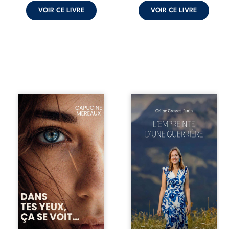
ouvrage ...
VOIR CE LIVRE
VOIR CE LIVRE
À seize ans,
Que reste-t-il de
Violette peine à
l’enfance lorsque
trouver sa place
la maladie impose
dans la société.
ses propres règles
Entre timidité,
? L’empreinte
moqueries et peur
d’une guerrière
du jugement, elle
livre, sans détour,
avance avec le
le récit d’un
sentiment d’être
quotidien
différente, sans
bouleversé par la
comprendre
maladie
pleinement ce qui
chronique,
l’habite. Sa
l’errance médicale
rencontre avec
et de longues
Louise bouleverse
hospitalisations.