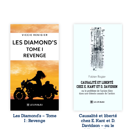
Revenge est à la
Sommes-nous
tête des
vraiment libres si
Diamond’s, un clan
chacun de nos
de motards aussi
actes s’inscrit
réputé et respecté
dans une chaîne
que redouté dans
de causes ? À
tout le pays. Rien
travers une
ne la prédestinait
confrontation
à cette vie, mais
entre les pensées
les épreuves ont
d’Emmanuel Kant
forgé une femme
et de Donald
dure, inaccessible
Davidson, cet
et résolue à ne
essai explore les
jamais dévoiler
liens entre libre
ses faiblesses,
arbitre,
jusqu’à ce que le
déterminisme
mystérieux Juan
causal et
croise sa route.
responsabilité. De
Les Diamond’s – Tome
Causalité et liberté
Chef d’une famille
la volonté
I : Revenge
chez E. Kant et D.
de Nomads, Juan
kantienne au
Davidson – ou le
porte lui aussi le
monisme anomal