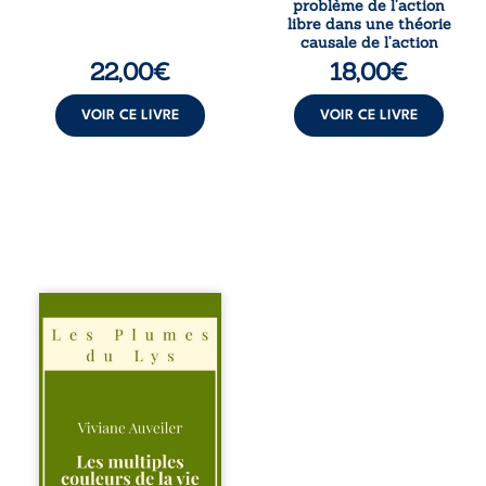
problème de l’action
poids ...
de Davidson, il
libre dans une théorie
interroge la
causale de l’action
manière dont les
22,00
€
18,00
€
intentions et les
croyances
peuvent ...
VOIR CE LIVRE
VOIR CE LIVRE
Trois récits, trois
existences saisies
à l’instant où tout
bascule. Une
amitié meurtrie
cherche
l’apaisement, un
couple vacillant
recouvre
l’espérance, tandis