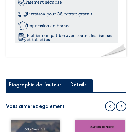
La
Paiement sécurisé
à
grisaille
Livraison pour 3€, retrait gratuit
19,9
Impression en France
Fichier compatible avec toutes les liseuses
et tablettes
Biographie de l'auteur
Détails
Vous aimerez également
Que reste-t-il de
Nous sommes en
l’enfance lorsque
1979, soit 15 ans