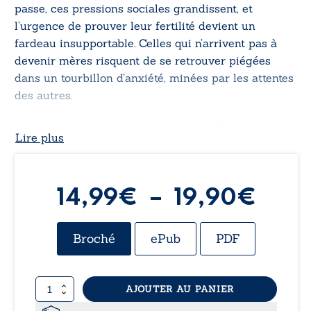
passe, ces pressions sociales grandissent, et
l’urgence de prouver leur fertilité devient un
fardeau insupportable. Celles qui n’arrivent pas à
devenir mères risquent de se retrouver piégées
dans un tourbillon d’anxiété, minées par les attentes
des autres.
La grisaille
met en lumière cette souffrance
Lire plus
silencieuse que beaucoup de femmes endurent en
secret. L’intrigue, à la fois grave et teintée d’humour,
suit une héroïne qui élabore un plan astucieux,
voire machiavélique, pour échapper à ses
Plag
14,99
€
–
19,90
€
détracteurs et se libérer de ce fardeau moral et
de
émotionnel.
Broché
ePub
PDF
prix 
quantité
AJOUTER AU PANIER
14,9
de