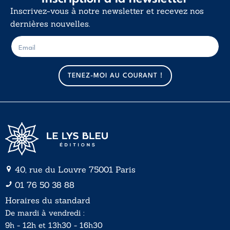
Inscrivez-vous à notre newsletter et recevez nos
dernières nouvelles.
E
E
-
-
m
m
a
a
TENEZ-MOI AU COURANT !
i
i
l
l
*
40, rue du Louvre 75001 Paris
01 76 50 38 88
Horaires du standard
De mardi à vendredi :
9h - 12h et 13h30 - 16h30