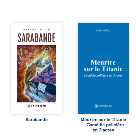
Aux chants
Et si le naufrage
crépitants de l’été,
n’avait pas
Sous le silence
emporté tous ses
ouaté de la neige
secrets ? À bord
en hiver, Au cours
du Titanic, lors du
de nuits pâles,
voyage inaugural
Dans la clarté
en 1912, un
bienveillante de la
meurtre est
lune, Rêves,
commis. Le drame
pensées, révoltes
disparaît avec le
et espoirs… Des
navire, englouti
mots s’assemblent,
dans les
colorés, rebelles
profondeurs de
aux règles de la
l’Atlantique. Sept
poésie, mais
décennies plus
chantant en
tard, la
rythme. Ils
découverte de
forment une
l’épave fait
Sarabande
Meurtre sur le Titanic
sarabande,
resurgir un secret
– Comédie policière
passionnée
que l’on croyait
en 3 actes
souvent, plus ...
perdu. Dans un