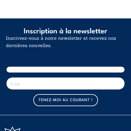
Inscription à la newsletter
Inscrivez-vous à notre newsletter et recevez nos
dernières nouvelles.
E-mail
E
-
m
a
TENEZ-MOI AU COURANT !
i
l
*