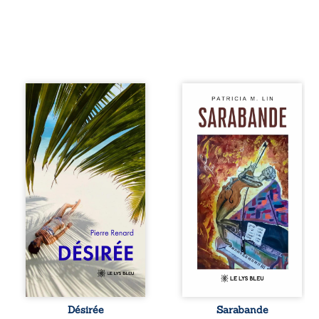
Au réveil, Pierre,
Aux chants
jeune retraité,
crépitants de l’été,
découvre qu’il est
Sous le silence
devenu une
ouaté de la neige
séduisante femme
en hiver, Au cours
métissée de trente
de nuits pâles,
ans. À peine a-t-il
Dans la clarté
commencé à
bienveillante de la
apprivoiser ce
lune, Rêves,
nouveau corps
pensées, révoltes
qu’Ange surgit
et espoirs… Des
dans sa vie et fait
mots s’assemblent,
vaciller toutes ses
colorés, rebelles
certitudes. Entre
aux règles de la
eux, l’attirance est
poésie, mais
immédiate,
chantant en
brûlante jusqu’à
rythme. Ils
ce qu’un secret
forment une
Désirée
Sarabande
familial fasse
sarabande,