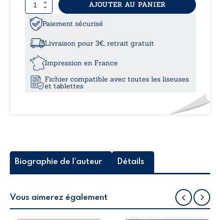
quantité
AJOUTER AU PANIER
11,9
de
France
Paiement sécurisé
à
et
Mitsuki
Livraison pour 3€, retrait gratuit
à
15,5
Hokkaido
Impression en France
Fichier compatible avec toutes les liseuses
et tablettes
Biographie de l'auteur
Détails
Vous aimerez également