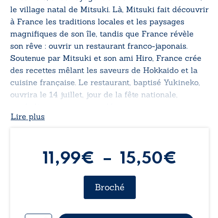
le village natal de Mitsuki. Là, Mitsuki fait découvrir
à France les traditions locales et les paysages
magnifiques de son île, tandis que France révèle
son rêve : ouvrir un restaurant franco-japonais.
Soutenue par Mitsuki et son ami Hiro, France crée
des recettes mêlant les saveurs de Hokkaido et la
cuisine française. Le restaurant, baptisé Yukineko,
ouvrira le 14 juillet, jour de la fête nationale,
symbolisant un nouveau départ.
Lire plus
Plag
11,99
€
–
15,50
€
de
Broché
prix :