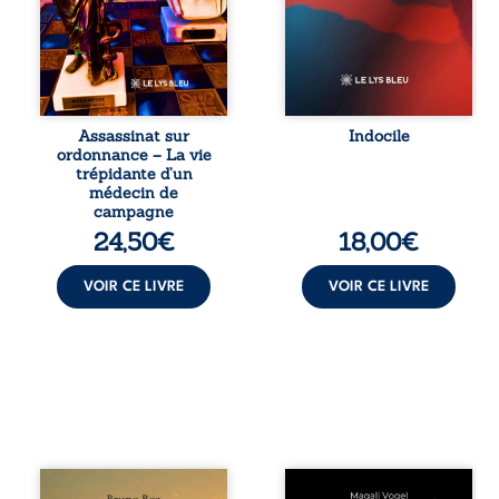
famille, qui revient
sabote, cet
sur son parcours
ouvrage parle à
médical, syndical
celles et ceux qui
et ordinal. Depuis
vivent trop fort,
septembre 2013, il
trop vrai, trop tôt.
raconte le long
Indocile est une
combat qui l’a
traversée. Une
Assassinat sur
Indocile
conduit à être
langue nue. Une
ordonnance – La vie
écarté du corps
insurrection
trépidante d’un
médical, malgré
calme. Une
médecin de
une décision de
déclaration
campagne
première instance
d’existence pour ...
24,50
€
18,00
€
...
VOIR CE LIVRE
VOIR CE LIVRE
Composé en
Qui prend soin de