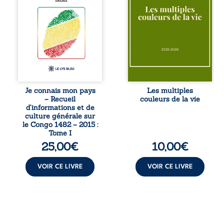
congolaise. En
couple vacillant
retraçant les
recouvre
grandes étapes de
l’espérance, tandis
l’histoire
qu’une femme
nationale, il
interroge les faux
entend combattre
éclats des fêtes
l’ignorance, le
pour en retrouver
repli identitaire et
le sens profond.
l’affaiblissement
Entre souvenirs,
du sentiment
blessures et
patriotique.
désillusions, Les
Je connais mon pays
Les multiples
Accessible à tous,
multiples couleurs
– Recueil
couleurs de la vie
ce recueil offre
de la vie explore la
d’informations et de
des repères
force des liens, le
culture générale sur
essentiels pour
poids des non-dits
le Congo 1482 – 2015 :
mieux
et la ...
Tome I
comprendre le ...
25,00
€
10,00
€
VOIR CE LIVRE
VOIR CE LIVRE