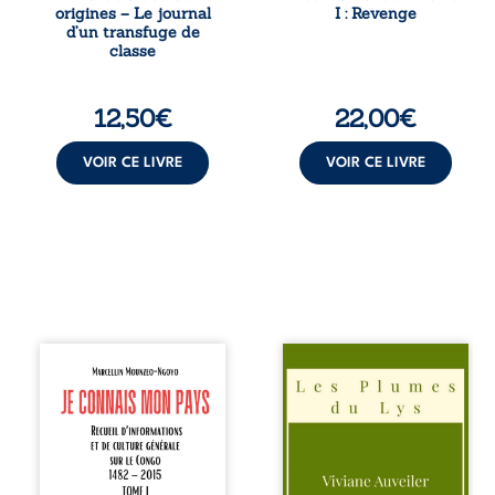
mondes, l’homme
Chef d’une famille
origines – Le journal
I : Revenge
réalise que les
de Nomads, Juan
d’un transfuge de
succès
porte lui aussi le
classe
professionnels ne
poids ...
guérissent ni ...
12,50
€
22,00
€
VOIR CE LIVRE
VOIR CE LIVRE
Je connais mon
Trois récits, trois
pays se présente
existences saisies
comme une œuvre
à l’instant où tout
de transmission et
bascule. Une
d’éveil civique,
amitié meurtrie
destinée à raviver
cherche
la mémoire
l’apaisement, un