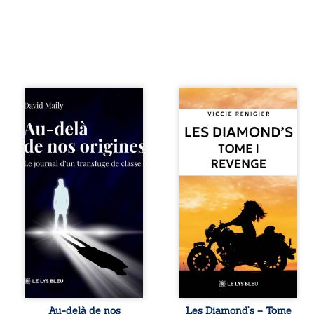
Né dans un milieu
Revenge est à la
populaire où la
tête des
violence et les
Diamond’s, un clan
fractures
de motards aussi
familiales tenaient
réputé et respecté
lieu de destin,
que redouté dans
David a choisi la
tout le pays. Rien
rupture. Très tôt,
ne la prédestinait
l’école et les livres
à cette vie, mais
deviennent ses
les épreuves ont
armes de survie, le
forgé une femme
moteur d’une
dure, inaccessible
lente ascension
et résolue à ne
sociale. S’arracher
jamais dévoiler
à ses racines
ses faiblesses,
exige pourtant un
jusqu’à ce que le
prix invisible. Pris
mystérieux Juan
entre deux
croise sa route.
Au-delà de nos
Les Diamond’s – Tome