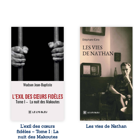
« Une nuit suffit
Les vies de
parfois pour briser
Nathan est un
une famille… mais
recueil de poésie
certaines fidélités
né en trois jours,
traversent les
au printemps
années. » Haïti,
2026. Pour la
sous la dictature
première fois,
des Duvalier. La
Stéphane Ezra,
peur s’étend
médium, a pu
jusque dans les
communiquer
villages les plus
avec son père,
reculés. À Bainet,
disparu depuis
Jean-Joël Joli
plus de vingt ans
mène une
et qu’il n’a jamais
existence paisible
connu. De ce
avec sa famille.
dialogue par-delà
Chef de section
la mort naissent
respecté, il refuse
des poèmes qui
L’exil des cœurs
Les vies de Nathan
pourtant de
retracent une vie
fidèles – Tome I : La
fermer les yeux
marquée par la
nuit des Makoutes
sur l’injustice.
Seconde Guerre