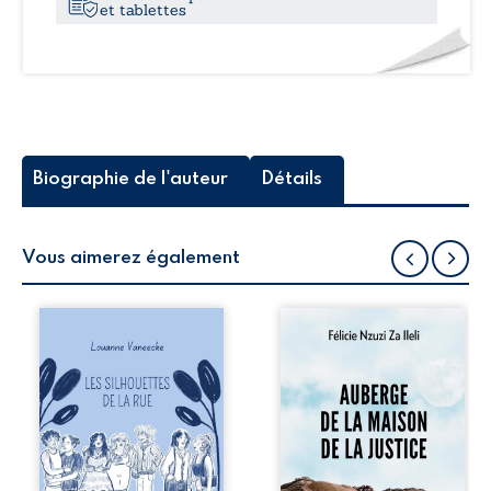
et tablettes
Biographie de l'auteur
Détails
Vous aimerez également
Les silhouettes de
Auberge de la
la rue donne la
maison de la
parole à six
justice est un
personnages
récit-témoignage
ordinaires,
consacré au
traversés par des
parcours
pensées, des
exemplaire de
émotions et des
Mbala Zi Nkuaku
silences qui
Lema Félix.