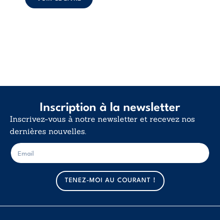
d’existence pour ...
Inscription à la newsletter
Inscrivez-vous à notre newsletter et recevez nos
dernières nouvelles.
E
E
-
-
m
m
a
a
TENEZ-MOI AU COURANT !
i
i
l
l
*