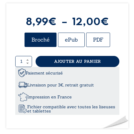
Plag
8,99
€
–
12,00
€
de
Broché
ePub
PDF
prix :
quantité
AJOUTER AU PANIER
8,99
de
Entre
Paiement sécurisé
à
le
perroquet
Livraison pour 3€, retrait gratuit
et
12,0
la
Impression en France
cheminée
Fichier compatible avec toutes les liseuses
et tablettes