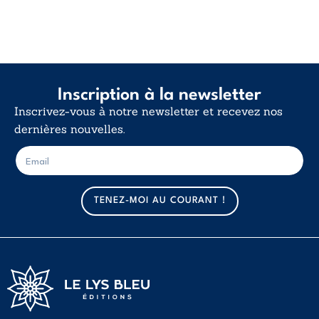
Inscription à la newsletter
Inscrivez-vous à notre newsletter et recevez nos
dernières nouvelles.
E
E
-
-
m
m
a
a
TENEZ-MOI AU COURANT !
i
i
l
l
*