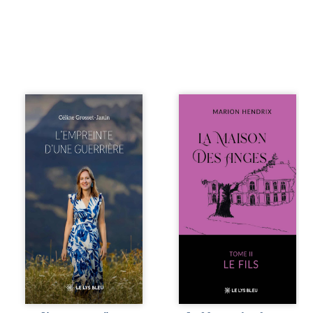
Que reste-t-il de
Nous sommes en
l’enfance lorsque
1979, soit 15 ans
la maladie impose
après le décès du
ses propres règles
patriarche
? L’empreinte
Anatole-Eustache.
d’une guerrière
La famille devra
livre, sans détour,
affronter non
le récit d’un
seulement un
quotidien
inconnu qui rôde
bouleversé par la
autour du
maladie
domaine et dont
chronique,
Firmin, le fidèle
l’errance médicale
majordome,
et de longues
redoute les visites,
hospitalisations.
le passé
L’auteure y
encombrant
raconte ce que les
d’Anatole-
dossiers médicaux
Eustache, la