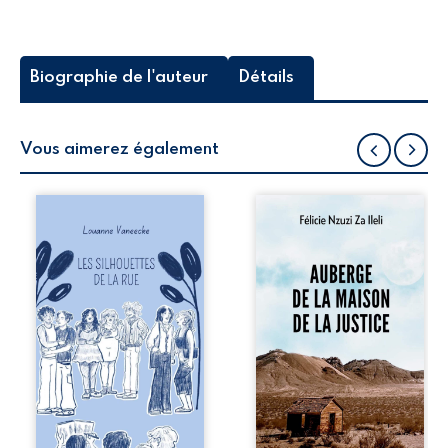
Biographie de l'auteur
Détails
Vous aimerez également
Les silhouettes de
Auberge de la
la rue donne la
maison de la
parole à six
justice est un
personnages
récit-témoignage
ordinaires,
consacré au
traversés par des
parcours
pensées, des
exemplaire de
émotions et des
Mbala Zi Nkuaku
silences qui
Lema Félix.
pourraient
Magistrat intègre,
appartenir à
fervent défenseur
chacun de nous. À
des droits
travers leurs
humains et de
parcours, ce
l’indépendance